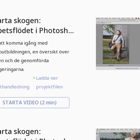
arta skogen:
betsflödet i Photoshop
01 Introduktion
att komma igång med
outbildningen, en översikt över
en och de genomförda
geringarna.
Ladda ner
xthandledning
projektfilen
STARTA VIDEO
(2 min)
arta skogen: