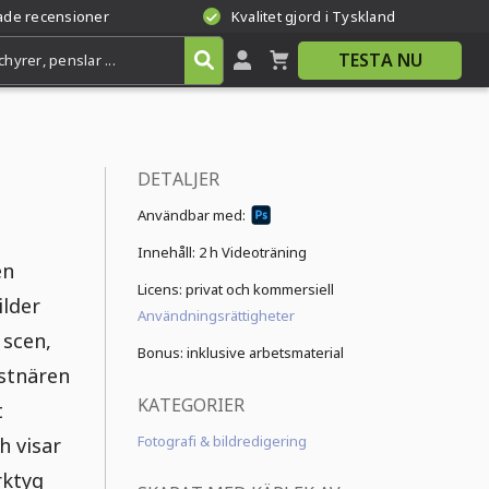
rade recensioner
Kvalitet gjord i Tyskland
TESTA NU
DETALJER
Användbar med:
Innehåll:
2 h Videoträning
en
Licens: privat och kommersiell
ilder
Användningsrättigheter
 scen,
Bonus: inklusive arbetsmaterial
nstnären
KATEGORIER
t
Fotografi & bildredigering
h visar
rktyg