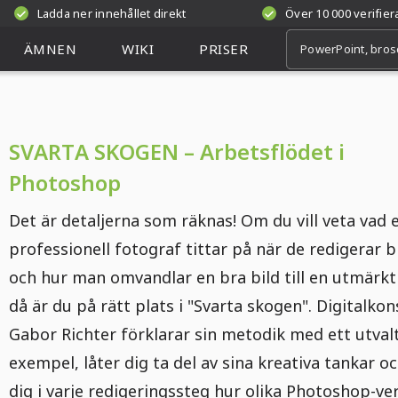
Ladda ner innehållet direkt
Över 10 000 verifie
ÄMNEN
WIKI
PRISER
SVARTA SKOGEN – Arbetsflödet i
Photoshop
Det är detaljerna som räknas! Om du vill veta vad 
professionell fotograf tittar på när de redigerar b
och hur man omvandlar en bra bild till en utmärkt
då är du på rätt plats i "Svarta skogen". Digitalko
Gabor Richter förklarar sin metodik med ett utval
exempel, låter dig ta del av sina kreativa tankar oc
dig i varje redigeringssteg hur olika Photoshop-ve