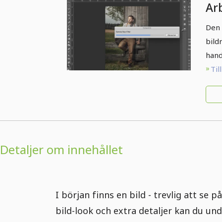
Ar
- 1
Den 
bild
hand
Til
Detaljer om innehållet
I början finns en bild - trevlig att se
bild-look och extra detaljer kan du un