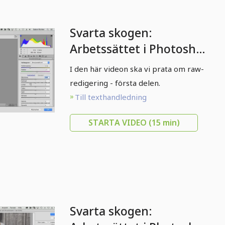
Svarta skogen:
Arbetssättet i Photoshop
- 02 Raw: Del 1
I den här videon ska vi prata om raw-
redigering - första delen.
Till texthandledning
STARTA VIDEO
(15 min)
Svarta skogen: