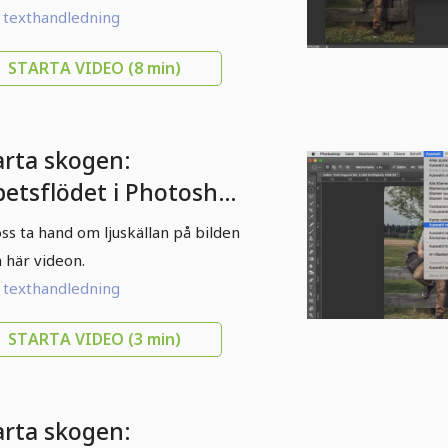
l texthandledning
STARTA VIDEO
(8 min)
arta skogen:
betsflödet i Photoshop
1 ljuskällor
oss ta hand om ljuskällan på bilden
n här videon.
l texthandledning
STARTA VIDEO
(3 min)
arta skogen: