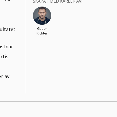
SKAPAT MED KÄRLEK AV:
sultatet
Gabor
Richter
nstnär
rtis
er av