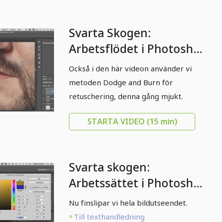
Svarta Skogen:
Arbetsflödet i Photoshop
- 08 Dodge and Burn:
Också i den här videon använder vi
Soft
metoden Dodge and Burn för
retuschering, denna gång mjukt.
STARTA VIDEO
(15 min)
Svarta skogen:
Arbetssättet i Photoshop
- 10 bildstilar
Nu finslipar vi hela bildutseendet.
Till texthandledning