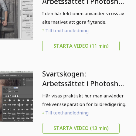
Arbetssättet i Photoshop
- 04 Förvrängning
I den här lektionen använder vi oss av
alternativet att göra flytande.
Till texthandledning
STARTA VIDEO
(11 min)
Svartskogen:
Arbetssättet i Photoshop
- 06 Frekvensseparation
Här visas praktiskt hur man använder
frekvensseparation för bildredigering.
Till texthandledning
STARTA VIDEO
(13 min)