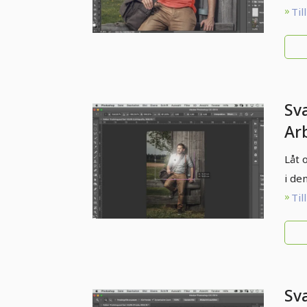
Til
Sv
Ar
- 1
Låt 
i de
Til
Sv