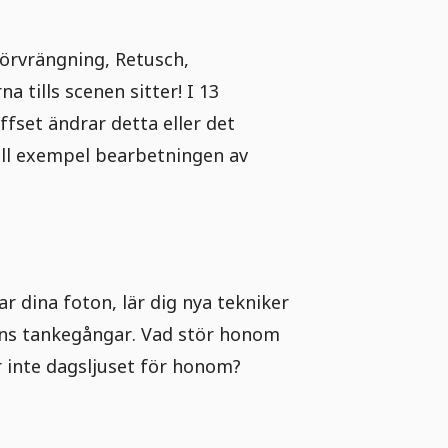
Förvrängning, Retusch,
 tills scenen sitter! I 13
ffset ändrar detta eller det
ill exempel bearbetningen av
r dina foton, lär dig nya tekniker
hans tankegångar. Vad stör honom
r inte dagsljuset för honom?