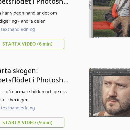
betsflödet i Photoshop
3 Raw: Del 2
n här videon handlar det om
digering - andra delen.
l texthandledning
STARTA VIDEO
(6 min)
arta skogen:
betsflödet i Photoshop
05 Retusch
oss gå närmare bilden och ge oss
etuscheringen.
l texthandledning
STARTA VIDEO
(9 min)