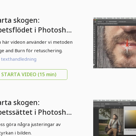
arta skogen:
betsflödet i Photoshop
07 Dodge and Burn:
n här videon använder vi metoden
rd
e and Burn för retuschering.
l texthandledning
STARTA VIDEO
(15 min)
arta skogen:
betssättet i Photoshop
9 ljusjusteringar.
oss göra några justeringar av
tyrkan i bilden.