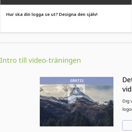
Hur ska din logga se ut? Designa den själv!
Intro till video-träningen
Det
GRATIS
vi
"L
Dig 
fo
logo