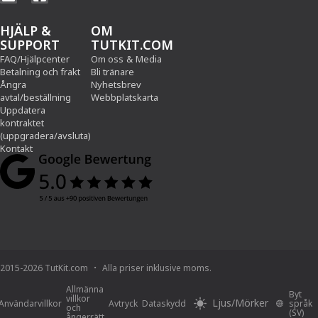
HJÄLP &
OM
SUPPORT
TUTKIT.COM
FAQ/Hjälpcenter
Om oss
&
Media
Betalning och frakt
Bli tränare
Ångra
Nyhetsbrev
avtal/beställning
Webbplatskarta
Uppdatera
kontraktet
(uppgradera/avsluta)
Kontakt
2015-2026 TutKit.com
Alla priser inklusive moms.
Allmänna
Byt
villkor
Ljus/Mörker
Användarvillkor
Avtryck
Dataskydd
språk
och
(SV)
ångerrätt