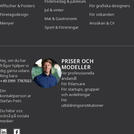
Födelsedag & jubileum
Affischer & Posters
För grafiska designers
Jul & vinter
Företagsdesign
För sökanden
Mat & Gastronomi
Menyer
Ansökan & CV
Sport & Föreningar
PRISER OCH
Hej, om du har
frågor hjälper vi
MODELLER
dig gärna vidare.
För professionella
Ring bara:
ändamål
+49 3991 7787032
För frilansare
För startups, grupper
Din
och avdelningar
kontaktperson är
För
Stefan Petri.
utbildningsinstitutioner
Du hittar oss
också på sociala
medier: