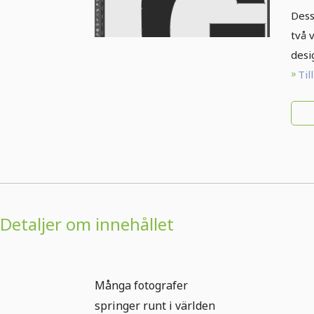
Dess
två 
desi
Til
Detaljer om innehållet
Många fotografer
springer runt i världen