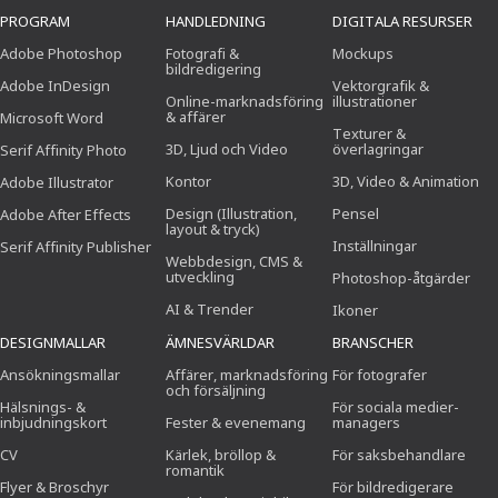
PROGRAM
HANDLEDNING
DIGITALA RESURSER
Adobe Photoshop
Fotografi &
Mockups
bildredigering
Adobe InDesign
Vektorgrafik &
Online-marknadsföring
illustrationer
& affärer
Microsoft Word
Texturer &
3D, Ljud och Video
överlagringar
Serif Affinity Photo
Kontor
3D, Video & Animation
Adobe Illustrator
Design (Illustration,
Pensel
Adobe After Effects
layout & tryck)
Inställningar
Serif Affinity Publisher
Webbdesign, CMS &
utveckling
Photoshop-åtgärder
AI & Trender
Ikoner
DESIGNMALLAR
ÄMNESVÄRLDAR
BRANSCHER
Ansökningsmallar
Affärer, marknadsföring
För fotografer
och försäljning
Hälsnings- &
För sociala medier-
inbjudningskort
Fester & evenemang
managers
CV
Kärlek, bröllop &
För saksbehandlare
romantik
Flyer & Broschyr
För bildredigerare