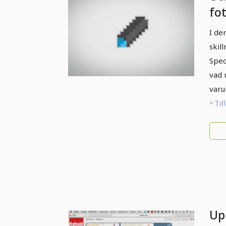
fo
I de
skil
Spec
vad 
varu
Til
Up