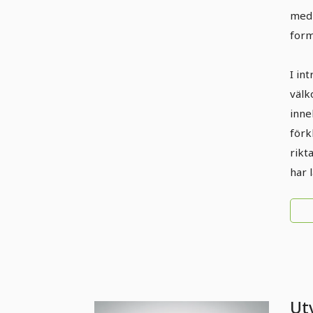
med 
form
I in
välk
inne
förk
rikt
har l
Ut