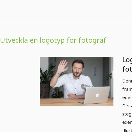
Utveckla en logotyp för fotograf
Lo
fot
In
Denn
främ
egen
Det 
steg
exem
Illu