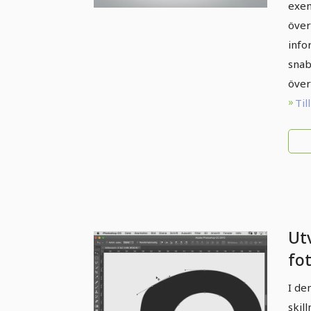
exem
över
info
snab
över
Til
Utv
fot
ve
I de
skil