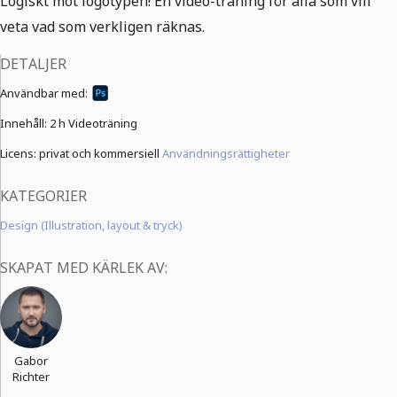
Logiskt mot logotypen! En video-träning för alla som vill
veta vad som verkligen räknas.
DETALJER
Användbar med:
Innehåll:
2 h Videoträning
Licens: privat och kommersiell
Användningsrättigheter
KATEGORIER
Design (Illustration, layout & tryck)
SKAPAT MED KÄRLEK AV:
Gabor
Richter