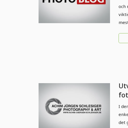
och 
vikt
mest
Ut
fo
I de
enke
det 