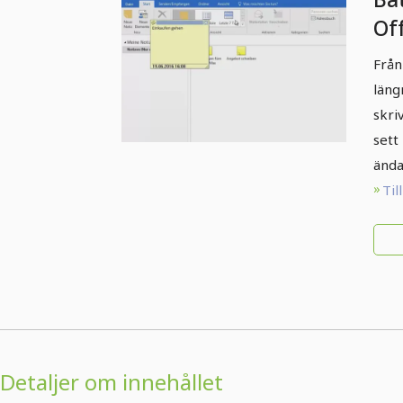
Off
ant
Från
alt
läng
skri
sett
ända
Til
Detaljer om innehållet