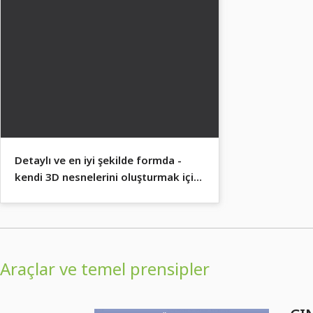
Detaylı ve en iyi şekilde formda -
kendi 3D nesnelerini oluşturmak için
Sculpting'i kullan.
Araçlar ve temel prensipler