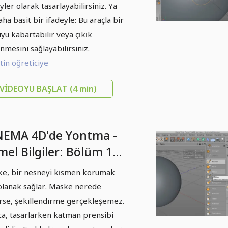
yler olarak tasarlayabilirsiniz. Ya
aha basit bir ifadeyle: Bu araçla bir
yu kabartabilir veya çıkık
nmesini sağlayabilirsiniz.
in öğreticiye
VIDEOYU BAŞLAT
(4 min)
NEMA 4D'de Yontma -
mel Bilgiler: Bölüm 11
Maske - Katmanlar
e, bir nesneyi kısmen korumak
 olanak sağlar. Maske nerede
lirse, şekillendirme gerçekleşemez.
ca, tasarlarken katman prensibi