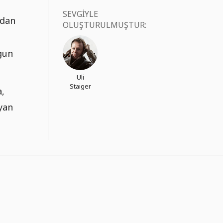
SEVGIYLE
'dan
OLUŞTURULMUŞTUR:
ygun
Uli
Staiger
a,
yan