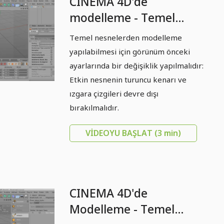
CINEMA 4D'de
modelleme - Temel
Bilgiler: Bölüm 02 -
Temel nesnelerden modelleme
Hazırlık
yapılabilmesi için görünüm önceki
ayarlarında bir değişiklik yapılmalıdır:
Etkin nesnenin turuncu kenarı ve
ızgara çizgileri devre dışı
bırakılmalıdır.
VIDEOYU BAŞLAT
(3 min)
CINEMA 4D'de
Modelleme - Temel