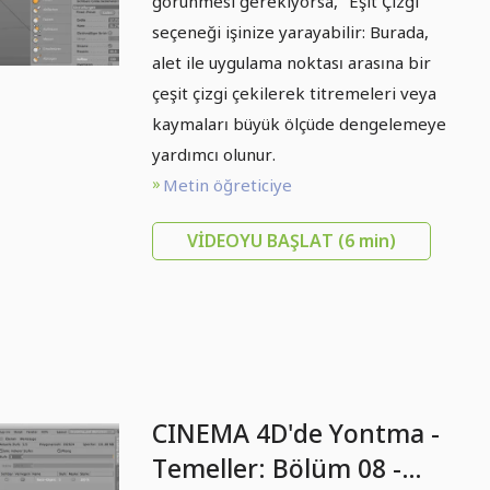
görünmesi gerekiyorsa, "Eşit Çizgi"
seçeneği işinize yarayabilir: Burada,
alet ile uygulama noktası arasına bir
çeşit çizgi çekilerek titremeleri veya
kaymaları büyük ölçüde dengelemeye
yardımcı olunur.
Metin öğreticiye
VIDEOYU BAŞLAT
(6 min)
CINEMA 4D'de Yontma -
Temeller: Bölüm 08 -