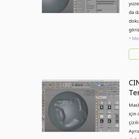
yüze
da d
doku
görü
Met
CI
Te
- 
Mask
için
çizi
Ayrı