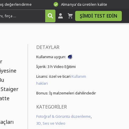
mış değerlendirme
Almanya'da üretilen kalite
ŞIMDI TEST EDIN
DETAYLAR
Kullanıma uygun:
r
İçerik:
3 h Video Eğitimi
iyesine
Lisans: özel ve ticari
Kullanım
Bu
hakları
 Staiger
Bonus: İş malzemeleri dahilindedir
aatte
KATEGORILER
Fotoğraf & Görüntü düzenleme
,
açları
3D, Ses ve Video