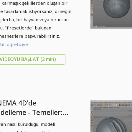
giler: Bölüm 03 -
 karmaşık şekillerden oluşan bir
semesh
e tasarlamak istiyorsanız, örneğin
ejderha, bir hayvan veya bir insan
rü, "Presetlerde" bulunan
eshes'lere başvurabilirsiniz.
in öğreticiye
VIDEOYU BAŞLAT
(3 min)
NEMA 4D'de
delleme - Temeller:
lüm 05 - Yapı
nın nasıl kurulduğu, modeli