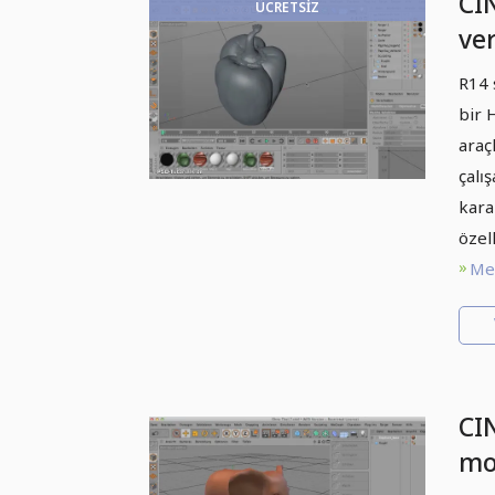
CI
ÜCRETSIZ
ver
Böl
R14 
Şe
bir 
araç
çalı
kara
özel
Met
CI
mo