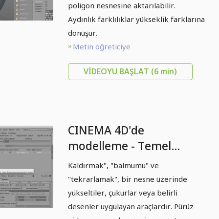
poligon nesnesine aktarılabilir.
Aydınlık farklılıklar yükseklik farklarına
dönüşür.
Metin öğreticiye
VIDEOYU BAŞLAT
(6 min)
CINEMA 4D'de
modelleme - Temel
bilgiler: Bölüm 12 -
Kaldırmak", "balmumu" ve
Araçlar 01
"tekrarlamak", bir nesne üzerinde
yükseltiler, çukurlar veya belirli
desenler uygulayan araçlardır. Pürüz