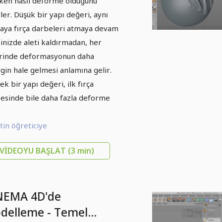
rken nasıl deforme olduğunu
rler. Düşük bir yapı değeri, aynı
aya fırça darbeleri atmaya devam
ğinizde aleti kaldırmadan, her
rinde deformasyonun daha
rgin hale gelmesi anlamına gelir.
ek bir yapı değeri, ilk fırça
esinde bile daha fazla deforme
in öğreticiye
VIDEOYU BAŞLAT
(3 min)
NEMA 4D'de
delleme - Temel