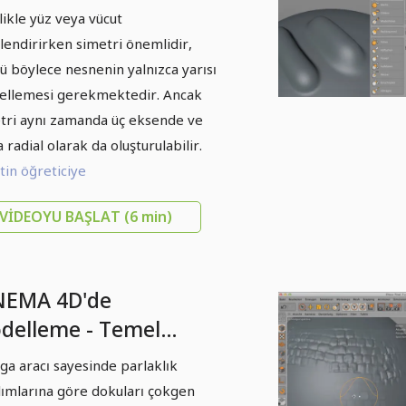
giler: Bölüm 07 -
likle yüz veya vücut
metri
llendirirken simetri önemlidir,
ü böylece nesnenin yalnızca yarısı
llemesi gerekmektedir. Ancak
tri aynı zamanda üç eksende ve
 radial olarak da oluşturulabilir.
in öğreticiye
VIDEOYU BAŞLAT
(6 min)
NEMA 4D'de
delleme - Temel
giler: Bölüm 09 -
a aracı sayesinde parlaklık
mga
lımlarına göre dokuları çokgen