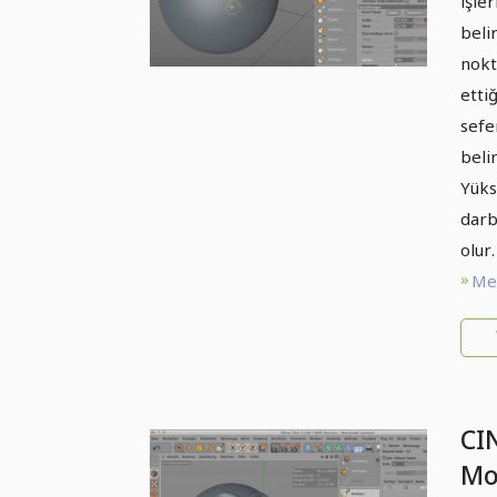
işle
beli
nokt
etti
sefe
beli
Yüks
darb
olur.
Met
CI
Mo