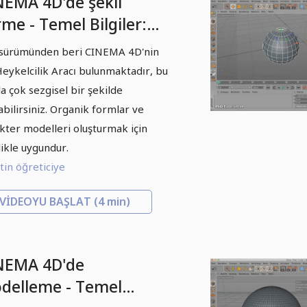
NEMA 4D'de şekil
me - Temel Bilgiler:
üm 01 - Giriş
sürümünden beri CINEMA 4D'nin
killendirme
Heykelcilik Aracı bulunmaktadır, bu
la çok sezgisel bir şekilde
şabilirsiniz. Organik formlar ve
kter modelleri oluşturmak için
likle uygundur.
in öğreticiye
VIDEOYU BAŞLAT
(4 min)
NEMA 4D'de
delleme - Temel