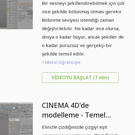
Bilgiler: Bölüm 04 -
Bir nesneyi şekillendirebilmek için çok
Bölmek
ince şekilde bölünmüş olması gerekir.
Bölünme seviyesi istendiği zaman
değiştirilebilir. Ne kadar ince olursa,
dosya o kadar büyür, ancak şekiller de
o kadar pürüzsüz ve gerçekçi bir
şekilde temsil edilir.
Metin öğreticiye
VIDEOYU BAŞLAT
(7 min)
CINEMA 4D'de
modelleme - Temel
bilgiler: Bölüm 06 -
Elinizle çizdiğinizde çizgiyi eşit
Düzgün