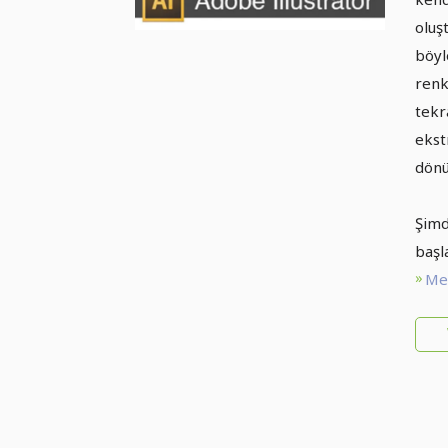
oluş
böyl
renk
tekr
ekst
dönü
Şimd
başla
Met