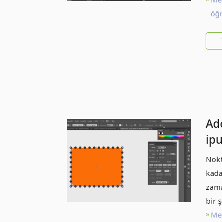
ol
öğr
Ado
ipu
No
Nokt
(Ör
kada
zama
bir ş
Me