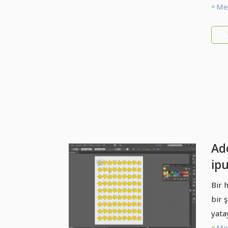
Met
Ado
ipu
Ark
Bir 
ill
bir 
şey
yata
Me