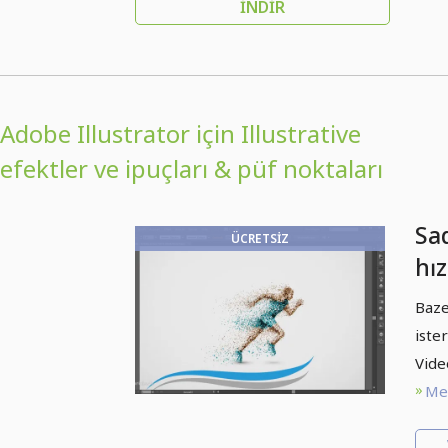
İNDIR
Adobe Illustrator için Illustrative
efektler ve ipuçları & püf noktaları
Sa
ÜCRETSIZ
hız
çev
Baze
iste
Vide
Met