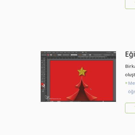
Eği
Birk
oluş
Me
öğr