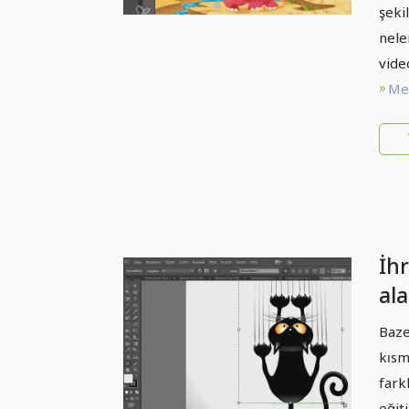
şeki
nele
vide
Met
İhr
ala
haz
Baze
kısm
farkl
eğit