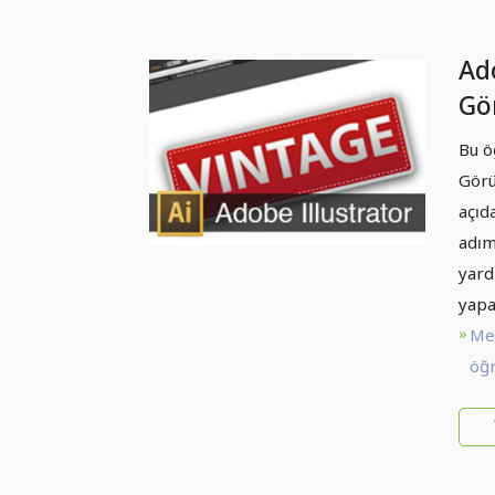
Ado
Gö
Bu ö
Görü
açıd
adım
yard
yapa
Me
öğr