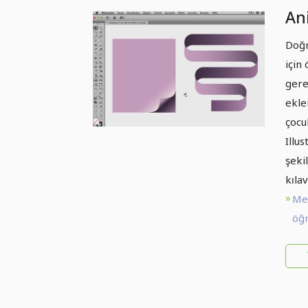
An
Doğr
için
gere
ekle
çocu
Illus
şeki
kıla
Me
öğr