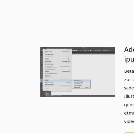
Ado
ipu
Bet
Beta
zor 
sade
Illus
geni
etme
vide