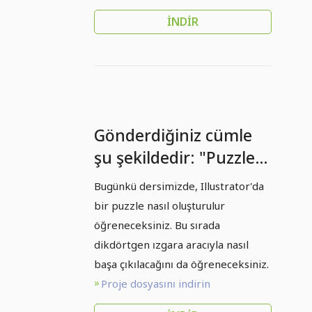
İNDIR
Gönderdiğiniz cümle
şu şekildedir: "Puzzle
erstellen - Adobe
Bugünkü dersimizde, Illustrator'da
Illustrator."<br /> <br
bir puzzle nasıl oluşturulur
/> Çevirisi: "Puzzle
öğreneceksiniz. Bu sırada
oluştur - Adobe
dikdörtgen ızgara aracıyla nasıl
başa çıkılacağını da öğreneceksiniz.
Illustrator.
Proje dosyasını indirin