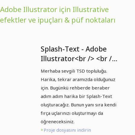
Adobe Illustrator için Illustrative
efektler ve ipuçları & püf noktaları
Splash-Text - Adobe
Illustrator<br /> <br />
Splash-Text - Adobe
Merhaba sevgili TSD topluluğu.
Illustrator<br /> <br />
Harika, tekrar aramızda olduğunuz
Spatıla- Metin - Adobe
için. Bugünkü rehberde beraber
Illustrator
adım adım harika bir Splash-Text
oluşturacağız. Bunun yanı sıra kendi
fırça uçlarınızı oluşturmayı da
öğreneceksiniz.
Proje dosyasını indirin