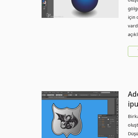
gölg
için
vard
açık
Ado
ipu
Ar
Birk
oluş
Düşü