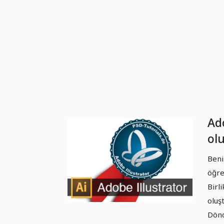
Ado
ol
Beni
öğre
Birl
oluş
Dön