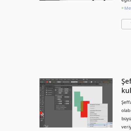
Met
Şef
ku
Şeff
olabi
büyü
veri