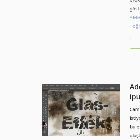
göst
Me
öğr
Ado
ipu
Ze
Cam 
isti
bu e
oluşt