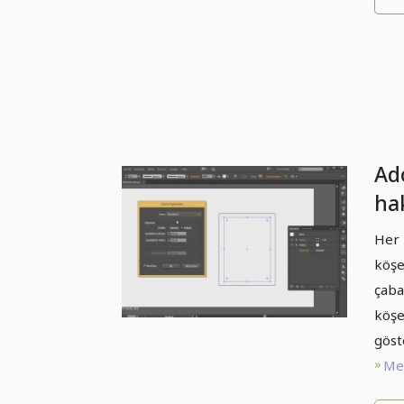
Ad
ha
nok
Her 
köş
köşe
yö
çaba
köşe
göst
Met