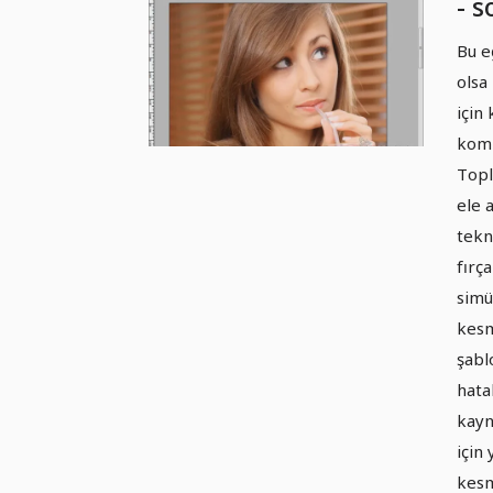
- 
zor
Bu e
olsa
için
komb
Topl
ele 
tekn
fırç
simü
kesm
şabl
hata
kayn
için
kesm