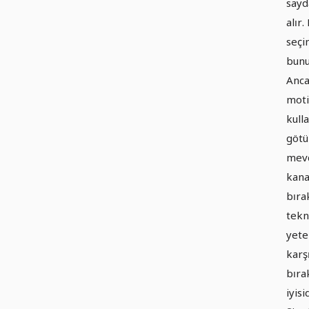
sayd
alır.
seçi
bunu
Anca
moti
kull
götü
mevc
kanal
bıra
tekni
yete
karş
bıra
iyisi