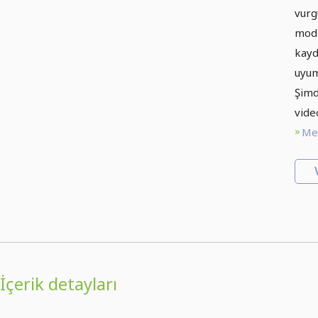
vurg
modl
kayd
uyum
Şimdi
vide
Met
İçerik detayları