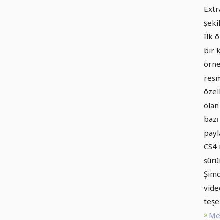
Extr
şeki
İlk 
bir 
örne
resm
özell
olan
bazı
payl
CS4 
sürü
Şimd
vide
teşe
Met