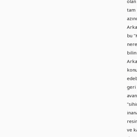
olan
tam 
azın
Arka 
bu "
nere
bili
Arka
konu
edeb
geri
avan
"sih
inan
resi
ve k