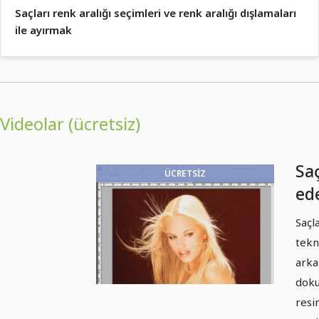
Saçları renk aralığı seçimleri ve renk aralığı dışlamaları
ile ayırmak
Videolar (ücretsiz)
Saç
ÜCRETSIZ
ed
mü
Saçl
et
tekn
arka
doku
resi