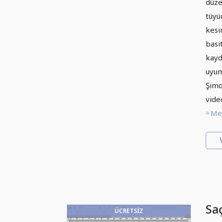
düze
tüyü
kesi
basi
kayd
uyum
Şimd
vide
Met
Saç
ÜCRETSIZ