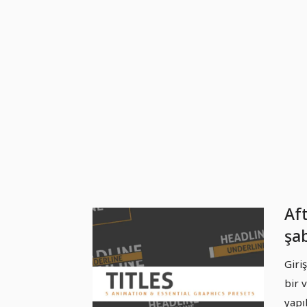
Aft
şab
an
Giri
baş
bir v
yapı