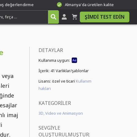
mış değerlendirme
Almanya'da üretilen kalite
ŞIMDI TEST EDIN
DETAYLAR
e
Kullanıma uygun:
İçerik:
41 Varlıklar/şablonlar
z veya
Lisans: özel ve ticari
Kullanım
leri
hakları
iğinde
KATEGORILER
mesajlar
3D, Video ve Animasyon
mlı imaj
i
SEVGIYLE
dur.
OLUŞTURULMUŞTUR: