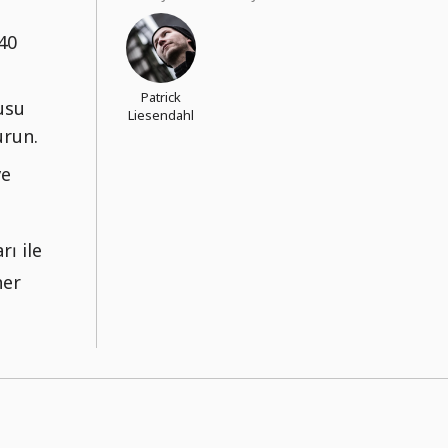
40
Patrick
usu
Liesendahl
urun.
ve
ı ile
her