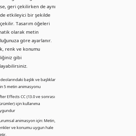
fse, geri çekilirken de aynı
lde etkileyici bir şekilde
 çekilir. Tasarım öğeleri
atik olarak metin
luğunuza göre ayarlanır.
ik, renk ve konumu
iğiniz gibi
layabilirsiniz.
ideolarındaki başlık ve başlıklar
çin 5 metin animasyonu
fter Effects CC (13.0 ve sonrası
ürümler) için kullanıma
ygundur
urumsal animasyon için: Metin,
enkler ve konumu uygun hale
etir.