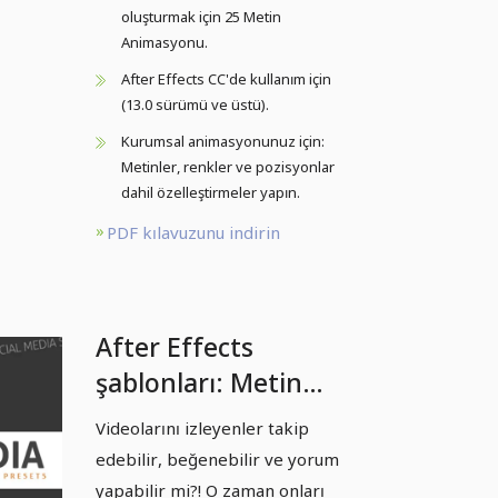
oluşturmak için 25 Metin
Animasyonu.
After Effects CC'de kullanım için
(13.0 sürümü ve üstü).
Kurumsal animasyonunuz için:
Metinler, renkler ve pozisyonlar
dahil özelleştirmeler yapın.
PDF kılavuzunu indirin
After Effects
şablonları: Metin
animasyonları - 4
Videolarını izleyenler takip
sosyal medya ipucu
edebilir, beğenebilir ve yorum
yapabilir mi?! O zaman onları