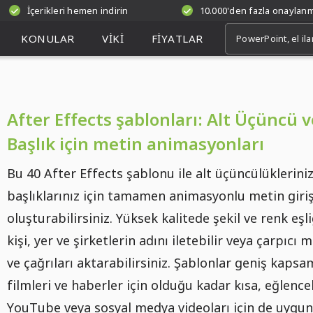
İçerikleri hemen indirin
10.000'den fazla onaylan
KONULAR
VIKI
FIYATLAR
After Effects şablonları: Alt Üçüncü v
Başlık için metin animasyonları
Bu 40 After Effects şablonu ile alt üçüncülüklerini
başlıklarınız için tamamen animasyonlu metin giriş
oluşturabilirsiniz. Yüksek kalitede şekil ve renk eşl
kişi, yer ve şirketlerin adını iletebilir veya çarpıcı 
ve çağrıları aktarabilirsiniz. Şablonlar geniş kapsa
filmleri ve haberler için olduğu kadar kısa, eğlencel
YouTube veya sosyal medya videoları için de uygun