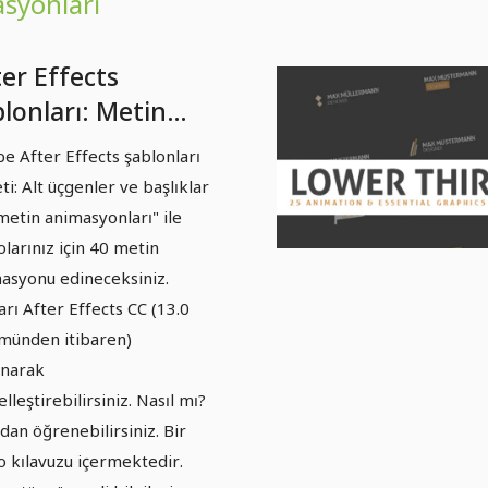
asyonları
er Effects
lonları: Metin
imasyonları - 1
e After Effects şablonları
nel Bakış &
ti: Alt üçgenler ve başlıklar
avuzlar
 metin animasyonları" ile
olarınız için 40 metin
asyonu edineceksiniz.
arı After Effects CC (13.0
münden itibaren)
anarak
elleştirebilirsiniz. Nasıl mı?
dan öğrenebilirsiniz. Bir
o kılavuzu içermektedir.