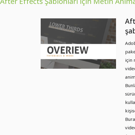
After Effects Şablonları için Metin Anim
Aft
şab
an
Adob
Ge
pake
Kıl
için
vide
anim
Bunl
sürü
kull
kişis
Bura
vide