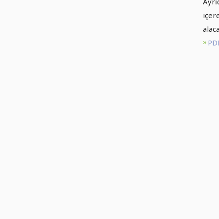
Ayrı
içer
alaca
PDF