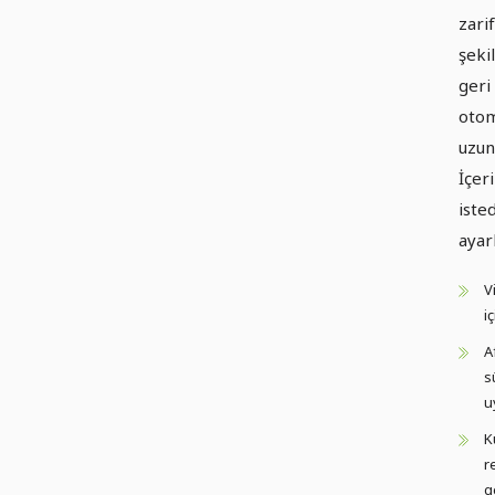
zari
şeki
geri
otom
uzun
İçer
isted
ayar
V
i
A
s
u
K
r
g