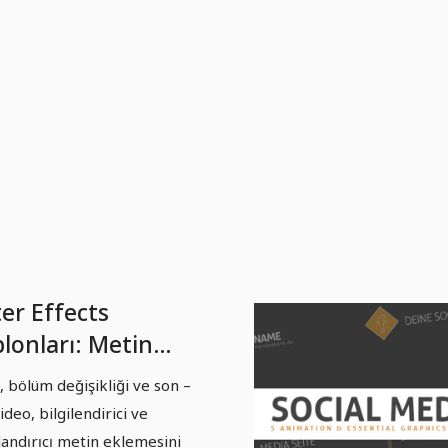
er Effects
lonları: Metin
imasyonları - 3
ş, bölüm değişikliği ve son –
lık, başlıkalar.
ideo, bilgilendirici ve
landırıcı metin eklemesini