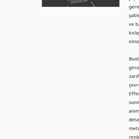
gere
şabl
ve b
kola
olma
Bunl
görü
zari
çevr
Effe
sunm
anim
deta
metn
renk