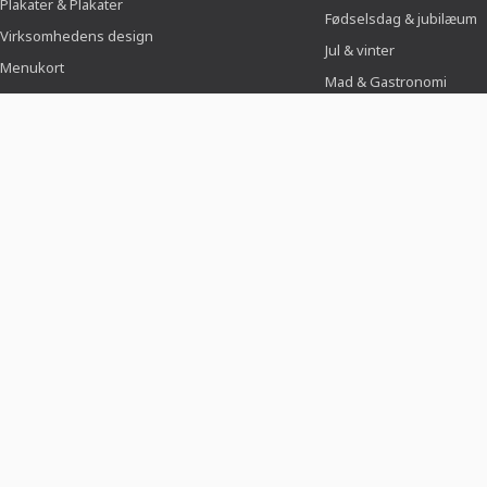
Plakater & Plakater
Fødselsdag & jubilæum
Virksomhedens design
Jul & vinter
Menukort
Mad & Gastronomi
Sport & foreninger
BRANCHER
Til fotografer
Til social media manager
Til sagsbehandler
Til
billedredigeringsprogrammer
For grafiske designere
For ansøgere
Ansøgning & CV