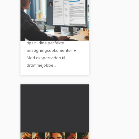
Opret ansøgning og CV
- Tips & Eksempler
✅ Oprettelse af ansøgning og
CV på korrekt vis ➤
Skabeloner, eksempler og
tips til dine perfekte
ansøgningsdokumenter ➤
Med ekspertviden til
drømmejobbe...