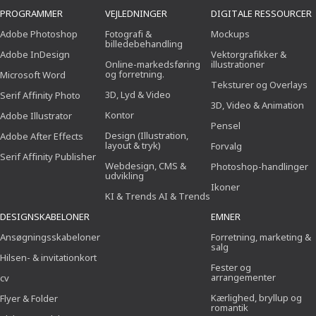
PROGRAMMER
VEJLEDNINGER
DIGITALE RESSOURCER
Adobe Photoshop
Fotografi &
Mockups
billedebehandling
Adobe InDesign
Vektorgrafikker &
Online-markedsføring
illustrationer
og forretning.
Microsoft Word
Teksturer og Overlays
3D, Lyd & Video
Serif Affinity Photo
3D, Video & Animation
Kontor
Adobe Illustrator
Pensel
Design (Illustration,
Adobe After Effects
layout & tryk)
Forvalg
Serif Affinity Publisher
Webdesign, CMS &
Photoshop-handlinger
udvikling
Ikoner
KI & Trends AI & Trends
DESIGNSKABELONER
EMNER
Ansøgningsskabeloner
Forretning, marketing &
salg
Hilsen- & invitationkort
Fester og
arrangementer
cv
Kærlighed, bryllup og
Flyer & Folder
romantik