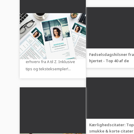
Ansøgningsskabeloner
til erhverv fra A til Z
Vil du ansøge? Hos os finder
du passende
ansøgningsskabeloner til
Fødselsdagshilsner fra
hjertet - Top 40 af de
erhverv fra A til Z. Inklusive
virkelig bedste ønsker
tips og teksteksempler!...
Kærlighedscitater: Top
smukke & korte citater 