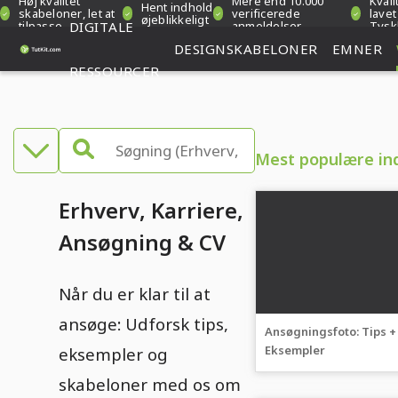
Høj kvalitet
Mere end 10.000
Kvali
Hent indhold
skabeloner, let at
verificerede
lavet 
øjeblikkeligt
tilpasse
DIGITALE
anmeldelser
Tysk
DESIGNSKABELONER
EMNER
RESSOURCER
Mest populære in
Erhverv, Karriere,
Ansøgning & CV
Når du er klar til at
ansøge: Udforsk tips,
Ansøgningsfoto: Tips +
Eksempler
eksempler og
skabeloner med os om