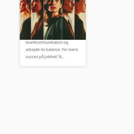
Job & karriere
Job & karriere: Tips til
jobsamtaler, psykologi på
arbejdspladsen,
teamkommunikation og
arbejde-liv balance. For mere
succes på jobbet! 🚀...