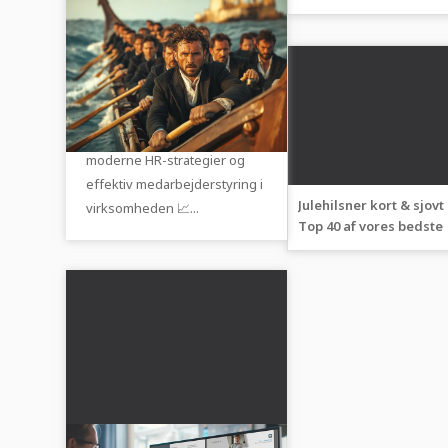
ham og hende
Menneskelige
ressourcer ledelse
👥 Human Resources
Management: Rekruttering,
ledelse og udvikling - alt om
moderne HR-strategier og
effektiv medarbejderstyring i
Julehilsner kort & sjovt 
virksomheden 📈...
Top 40 af vores bedste
juleønsker