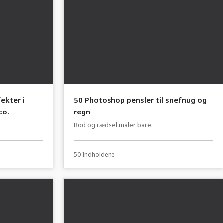
ekter i
50 Photoshop pensler til snefnug og
co.
regn
Rod og rædsel maler bare.
50 Indholdene