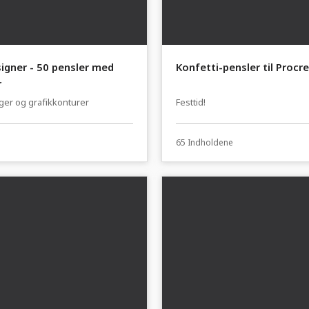
signer - 50 pensler med
Konfetti-pensler til Procr
r
ger og grafikkonturer
Festtid!
65 Indholdene