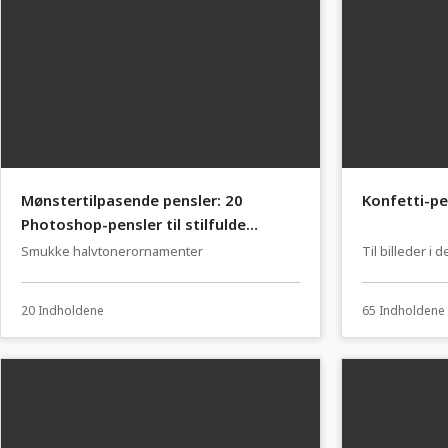
Mønstertilpasende pensler: 20
Konfetti-pe
Photoshop-pensler til stilfulde
ornamentmønstre.
Smukke halvtonerornamenter
Til billeder i
20 Indholdene
65 Indholdene