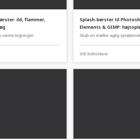
ørster: ild, flammer,
Splash-børster til Photos
røg
Elements & GIMP: højtopl
mælkepensler.
e varme tegninger
Skab en mælke-agtig sprøjtende
300 Indholdene