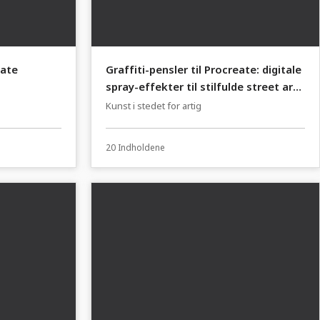
eate
Graffiti-pensler til Procreate: digitale
spray-effekter til stilfulde street art-
elementer
Kunst i stedet for artig
20 Indholdene