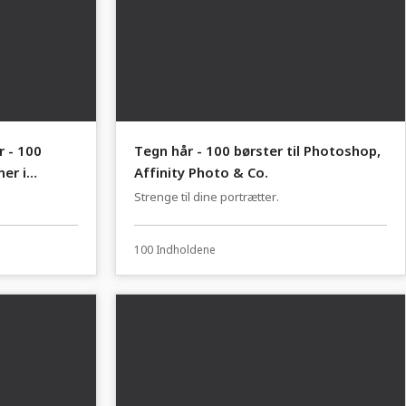
 - 100
Tegn hår - 100 børster til Photoshop,
ner i
Affinity Photo & Co.
Strenge til dine portrætter.
100 Indholdene