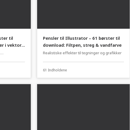
ter til
Pensler til Illustrator – 61 børster til
r i vektor
download: Filtpen, streg & vandfarve
e
Realistiske effekter til tegninger og grafikker
61 Indholdene