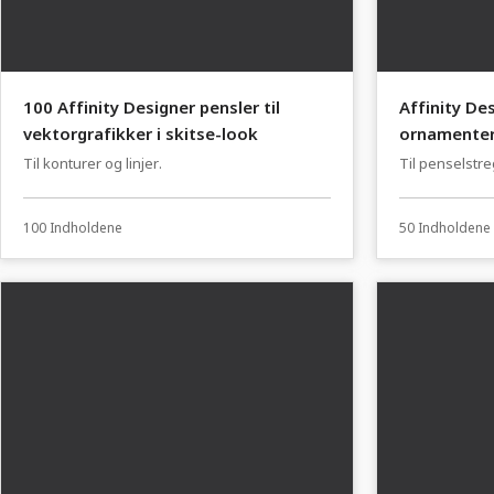
100 Affinity Designer pensler til
Affinity De
vektorgrafikker i skitse-look
ornamente
Til konturer og linjer.
Til penselstre
100 Indholdene
50 Indholdene