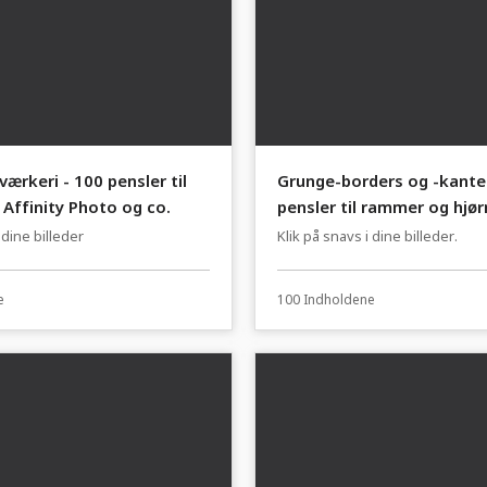
ærkeri - 100 pensler til
Grunge-borders og -kanter
Affinity Photo og co.
pensler til rammer og hjør
beskidt stil.
l dine billeder
Klik på snavs i dine billeder.
e
100 Indholdene