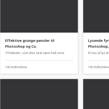
Effektive grunge-pensler til
Lysende fyrv
Photoshop og Co.
Photoshop, 
Til billeder, som ikke skal være helt rene.
Et hav af lys ti
100 Indholdene
100 Indholden