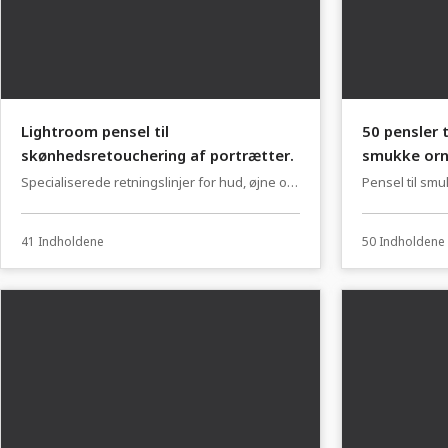
Lightroom pensel til
50 pensler t
skønhedsretouchering af portrætter.
smukke orn
Specialiserede retningslinjer for hud, øjne og
Pensel til smu
så videre.
41 Indholdene
50 Indholdene