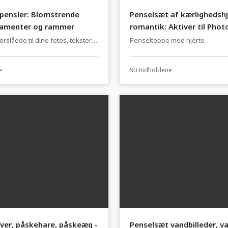
pensler: Blomstrende
Penselsæt af kærlighedshj
namenter og rammer
romantik: Aktiver til Pho
lignende.
orslåede til dine fotos, tekster &
Penseltoppe med hjerte
e
90 Indholdene
ver, påskehare, påskeæg -
Penselsæt vandbilleder, va