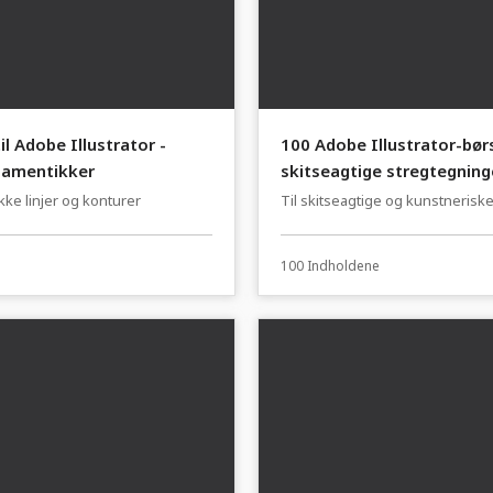
il Adobe Illustrator -
100 Adobe Illustrator-børs
amentikker
skitseagtige stregtegninge
kvalitet
kke linjer og konturer
Til skitseagtige og kunstnerisk
vektorgrafikker.
100 Indholdene