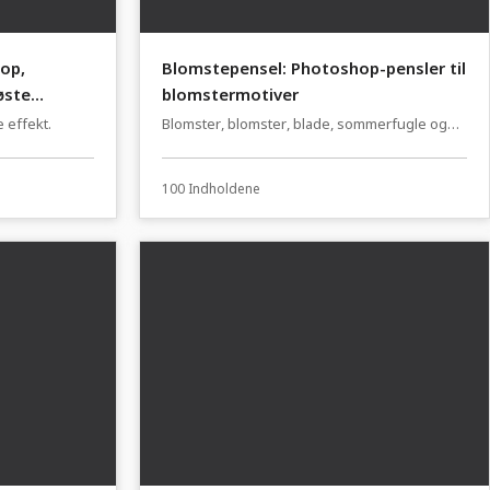
hop,
Blomstepensel: Photoshop-pensler til
øste
blomstermotiver
 effekt.
Blomster, blomster, blade, sommerfugle og
lignende.
100 Indholdene