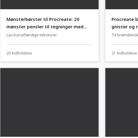
Mønsterbørster til Procreate: 20
Procreate b
mønster pensler til tegninger med
gnister og 
strukturfølelse
Lav kunstfærdige teksturer
Til brændend
20 Indholdene
21 Indholdene