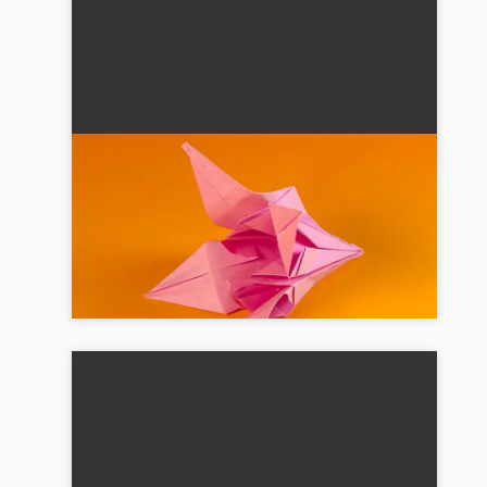
Folde origami lilje: smuk papirblomst
til børn og begyndere med vejledning
Fold en origami lilje af papir – perfekt som
dekoration, gave eller hobbyidé til børn,
begyndere og alle hobbyentusiaster....