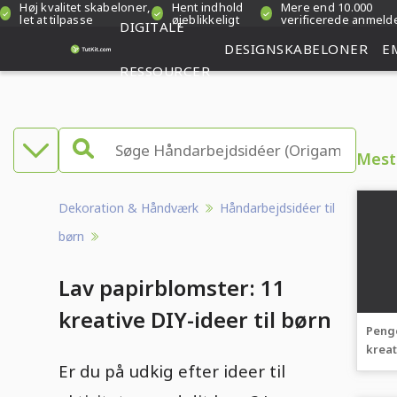
Høj kvalitet skabeloner,
Hent indhold
Mere end 10.000
let at tilpasse
øjeblikkeligt
verificerede anmeld
DIGITALE
DESIGNSKABELONER
E
RESSOURCER
Mest
Dekoration & Håndværk
Håndarbejdsidéer til
børn
Lav papirblomster: 11
kreative DIY-ideer til børn
Penge
kreat
Er du på udkig efter ideer til
vide