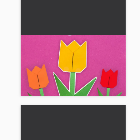
Papirtulipan (Origami-tulipan):
Vejledning med fotos og video til
børn
Lær, hvordan du kan folde en smuk tulipan i
papir med enkle origami-teknikker. Perfekt gør-
det-selv idé for børn med detaljerede billeder
og video vejle...