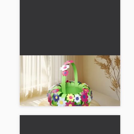
Papirkurv med blomster: Trin-for-trin
vejledning med billeder, videoer og
beskrivelse
Lav et farverigt papirkurv med blomster: En
kreativ gør-det-selv vejledning for forældre og
børn. Perfekt til forårsdekorationen! 🎨...