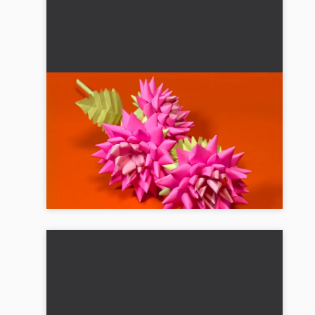
Smukke papirblomster: Enkel DIY-
guide til børn
Opdag, hvordan du kan lave farverige
papirblomster med børn. Vores enkle vejledning
gør blomsterfremstilling til en kreativ fornøjelse
for hele familien...