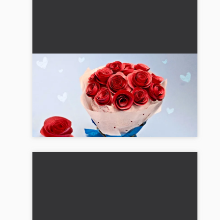
DIY papirroser-buket: Smukt gave til
Mors dag eller gave til Bedstemor
Lav en imponerende buket roser af papir til Mors
Dag. Dette holdbare alternativ til ægte blomster
er en perfekt gave lavet med kærlighed....