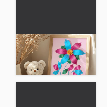
Lav smukke 3D-blomster med dit
barn: En trin-for-trin vejledning
Lav fantastiske 3D-blomster af papir med dit
barn! Enkel trin-for-trin vejledning til kreative
regnvejrsdage med børn fra 5 år....