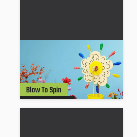
DIY Blomst - vejledning til børn med
video og billeder
🌸 Lav en snurre-blomst: Komplet guide med
video og billeder. Kreativ gør-det-selv-idé for
børn. Nemt at følge med vores trin-for-trin-guide
🎨...