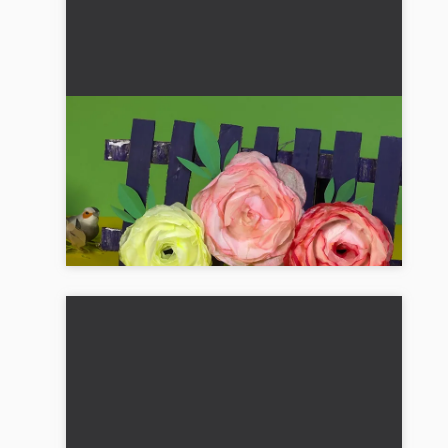
DIY roser ved havehegnet: Kreativ
gave til mors dag eller gave til
mormor
Lav et sødt havehegn med papirroser til Mors
Dag. En enkel og smuk DIY-idé til
grundskolebørn....