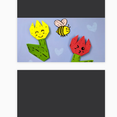
DIY Origami-tulipaner og bi: Sødt
gave til den 8. marts eller gave til
Mors Dag
Lav farverige origami-tulipaner med en sød bi
som gave til den 8. marts eller mors dag. Nem
vejledning til skolebørn....