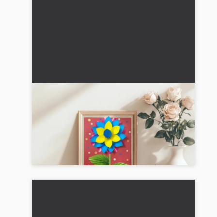
3D-papirblomst: Trin-for-trin
vejledning med billeder og video
🎨 En detaljeret vejledning til at lave 3D-
papirblomster: Kreativ og nemt for børn fra 5 år.
Ideel til gaver! 🌸...