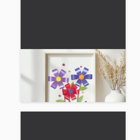
Lav papirblomster: vejledning med
billeder og video
Lav markblomster af papir: En simpel vejledning
til kreative stunder for familier. Perfekt til
regnfulde dage med børn! 🌸...