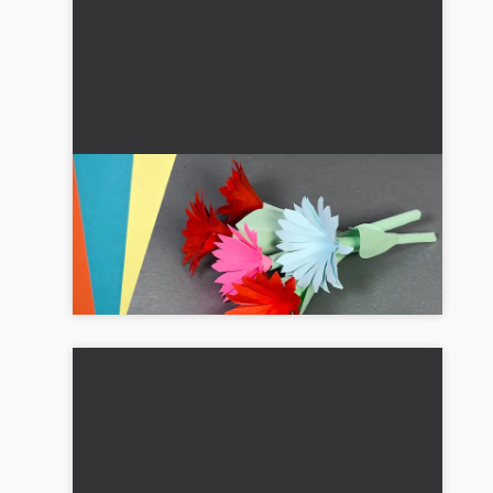
Papirblomster til Valentinsdag: Gør-
det-selv vejledning
🌸 💝 Lav smukke papirblomster til Valentinsdag!
En kreativ gaveidé, der kommer fra hjertet....