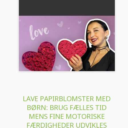
DIY papir-rosen hjerte: Skøn gave til
den 8. marts eller gave til mors dag
Lær hvordan du laver et romantisk hjerte med
papirroser til den 8. marts eller Mors Dag. Enkel
DIY-bastelanvisning med video til en særlig
gave....
LAVE PAPIRBLOMSTER MED
BØRN: BRUG FÆLLES TID
MENS FINE MOTORISKE
FÆRDIGHEDER UDVIKLES