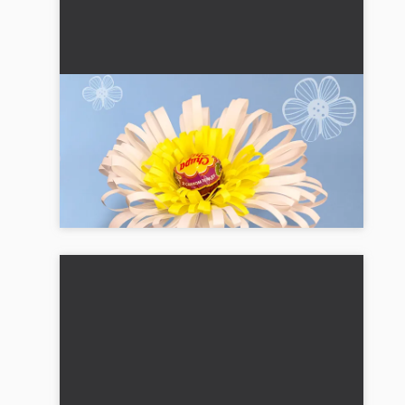
DIY papirblomst med lolli: Sød gave til
mors dag eller gave til bedstemor
Lav en smuk papirblomst med en lollipops i
midten til mors dag. Enkel hobbyidé til børn fra 5-
6 år....