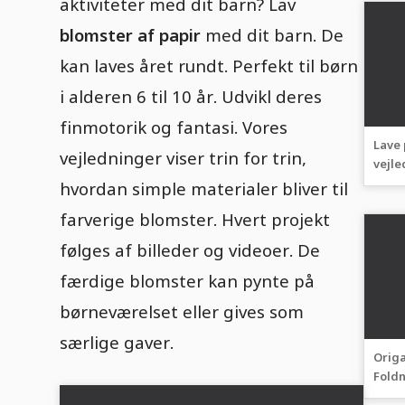
aktiviteter med dit barn? Lav
blomster af papir
med dit barn. De
kan laves året rundt. Perfekt til børn
i alderen 6 til 10 år. Udvikl deres
finmotorik og fantasi. Vores
Lave 
vejledninger viser trin for trin,
vejle
og vi
hvordan simple materialer bliver til
farverige blomster. Hvert projekt
følges af billeder og videoer. De
færdige blomster kan pynte på
børneværelset eller gives som
særlige gaver.
Origa
Foldn
papir