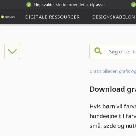
Høj kvalitet skabeloner, let at tilpasse
DIGITALE RESSOURCER
DESIGNSKABELON
Gratis billeder, grafik 
Download gr
Hvis børn vil far
hundeøjne til fa
små, søde og nutt