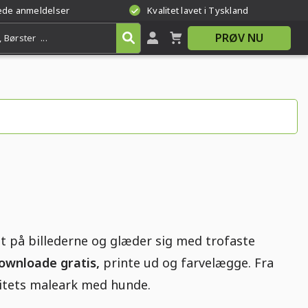
rede anmeldelser
Kvalitet lavet i Tyskland
PRØV NU
t på billederne og glæder sig med trofaste
ownloade gratis,
printe ud og farvelægge. Fra
alitets maleark med hunde.