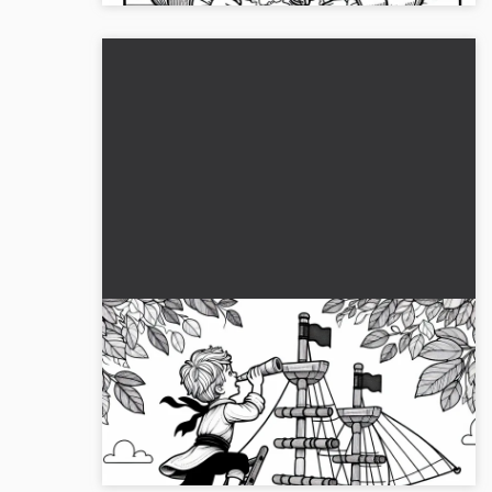
Barn klatrer op på trælegebåd -
Farvelægningsbillede for piratfans
Oplev et spændende malebillede med et barn på
et lege-skip. Download det gratis og mal det
online!...