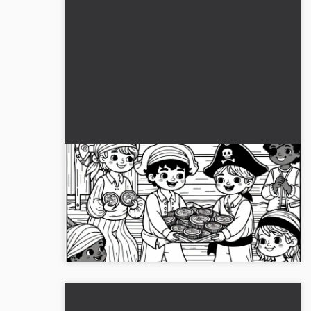
Piraterbande af børn deler
guldmønter ud – Malerv Vorlage
pirater gratis
Få malebilledet af en piratbande, der uddeler
guldmønter. Gratis download og mulighed for at
farvelægge online....