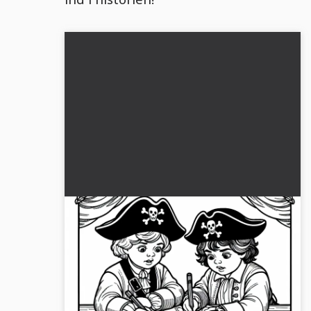
To børn tegner et skattekort på papir
– Malebillede pirater gratis
Børnene tegner et skattekort til små pirater. Hent
den gratis farvelægning nu og opdag
eventyrene!...