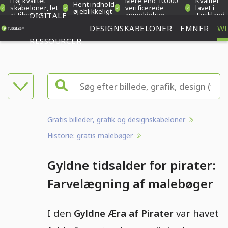
Høj kvalitet
Mere end 10.000
Kvalitet
Hent indhold
skabeloner, let
verificerede
lavet i
øjeblikkeligt
at tilpasse
DIGITALE
anmeldelser
Tyskland
DESIGNSKABELONER
EMNER
WI
RESSOURCER
Gratis billeder, grafik og designskabeloner
Historie: gratis malebøger
Gyldne tidsalder for pirater:
Farvelægning af malebøger
I den
Gyldne Æra af Pirater
var havet