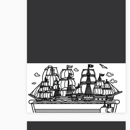
Legetøj Sejlskibe Malebilled for
Pirater - Gratis tilbud
Opdag den spændende verden af pirater med
dette malebillede. Download det gratis billede
nu!...