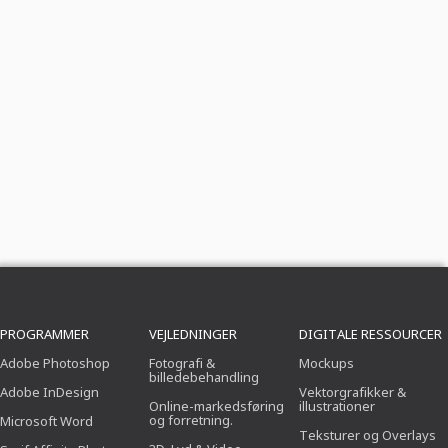
PROGRAMMER
VEJLEDNINGER
DIGITALE RESSOURCER
Adobe Photoshop
Fotografi &
Mockups
billedebehandling
Adobe InDesign
Vektorgrafikker &
Online-markedsføring
illustrationer
og forretning.
Microsoft Word
Teksturer og Overlays