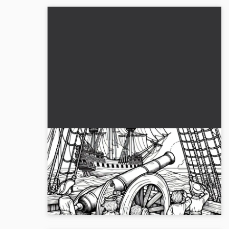
Piraterbørn med kanon ombord på et
sejlskib - Udfyldningsbillede for
piratfans
Oplev eventyret med piratbørn ombord på et
sejlfartøj. Download nu den gratis udmalingsside
og design den efter din fantasi....