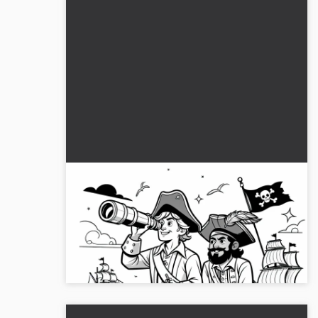
Kaptajn og styrmand med kikkert –
Malebog til pirater Gratis
Hent malervorlaget af kaptajnen og styrmanden
med kikkert. Dette gratis malebillede bringer
eventyr ind i børneværelset. Download nu!...