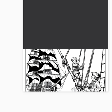
Dreng øver klatring på rebene på
sejlskibet - Malebillede til pirater
gratis
Oplev det spændende farvelægning af en dreng
på et sejlskib. Download det gratis og bring det til
live!...