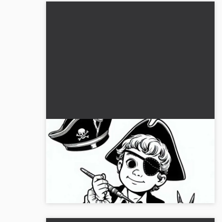
Barn med øjenklap og pirathat –
Malebillede gratis
Opdag det spændende udfyldningsbillede af et
barn som pirat. Download gratis og farvelæg, start
nu!...