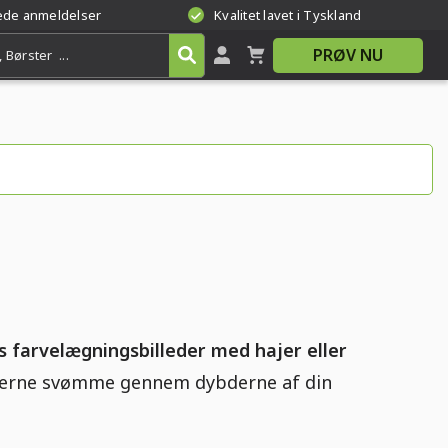
rede anmeldelser
Kvalitet lavet i Tyskland
PRØV NU
is farvelægningsbilleder med hajer
eller
jerne svømme gennem dybderne af din