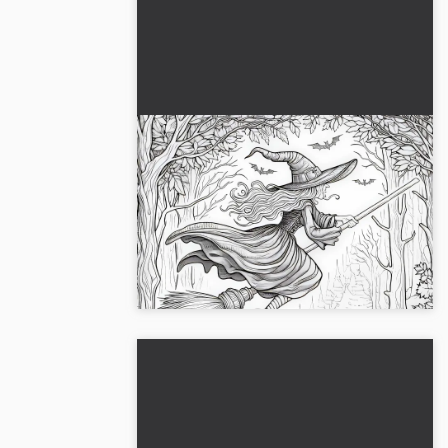
Heksen flyver på en kost
gennem den mørke skov:
Farvelægningsbillede til
Dette farvelægningsbillede viser en heks
download (Gratis)
på sit kosteskaft i en mørk skov.
Download det nu gratis, og få det til at
lyse!...