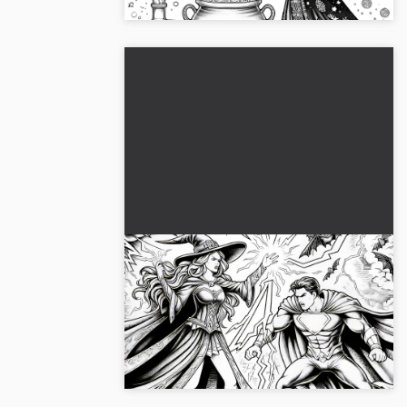
Heksen fremkalder lyn med sine
hænder: Download side til
farvelægning (gratis)
Vær kreativ med denne spændende
farvelægningsside med den fortryllende
heks. Download den gratis nu!...