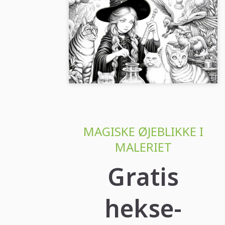
Heksen tester trylledrik med
dyr og magiske væsener: Gratis
farvelægning
Væk heksen til live med hendes trylledrik
og dyrene! Download nu gratis og bliv
kreativ....
MAGISKE ØJEBLIKKE I
MALERIET
Gratis
hekse-