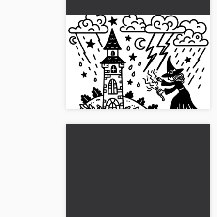
Heks tilkalder storm med lyn:
Enkelt billede til farvelægning
(Gratis)
Download vores gratis
farvelægningsbillede af en heks, der
fremkalder en storm med lyn, og begynd
at farvelægge!...