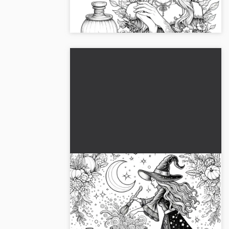
kreativ verden. Download og farvelæg
nu!...
Heksen brygger trylledrik i en
stor gryde:
farvelægningsbillede til
Forvandl heksen, der brygger en
download (gratis)
trylledrik, i klare farver, og download
billedet gratis!...