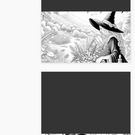
Heksen plukker urter i en
fortryllet have: malebillede til
download (gratis)
Oplev heksens magi i den fortryllede
have. Download det gratis
farvelægningsbillede nu!...