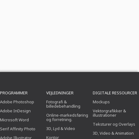
PROGRAMMER
VEJLEDNINGER
DIGITALE RESSOURCER
Adobe Photoshop
Fotografi &
Mockups
billedebehandling
Adobe InDesign
Vektorgrafikker &
Online-markedsføring
illustrationer
og forretning.
Microsoft Word
Teksturer og Overlays
3D, Lyd & Video
Serif Affinity Photo
3D, Video & Animation
Kontor
Adobe Illustrator