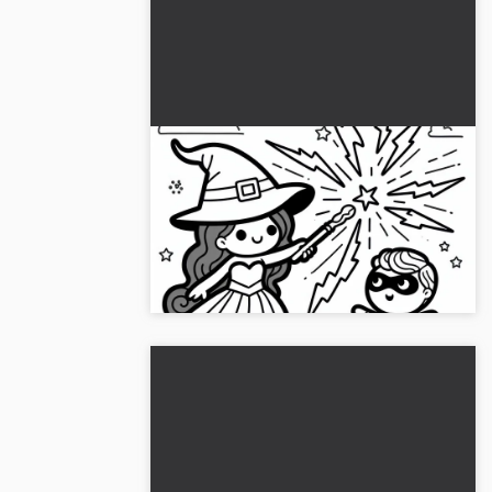
Heksen kaster tryllestav mod
heltene og slipper lynet løs:
Gratis farvelægning
Oplev heksenes spændende verden med
dette farvelægningsbillede. Download
billedet gratis nu!...