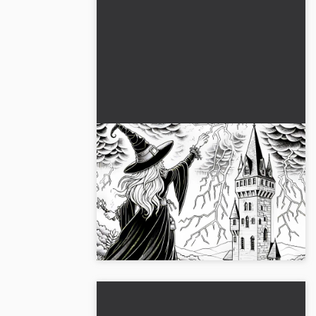
Heksen fremkalder lyn og storm
over et højt tårn: Detaljeret
farvelægningsside (Gratis)
Her er en detaljeret farvelægningsside af
en heks, der fremkalder lyn og storm over
et højt tårn. Download nu gratis og bliv
kreativ!...