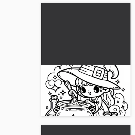
Heksen brygger sin trylledrik i
en stor gryde:
farvelægningsside til download
Oplev den magiske heks brygge sin
(gratis)
trylledrik i gryden. Download den gratis
farvelægningsside nu!...