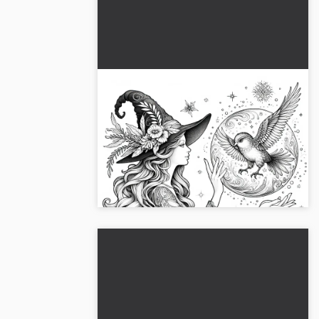
Heksen tryller med en magisk
kugle, der svæver i luften:
Gratis tegninger til
Oplev den fortryllende farvelægningsside
farvelægning
af en heks med en magisk bold.
Download gratis og farvelæg med det
samme!...