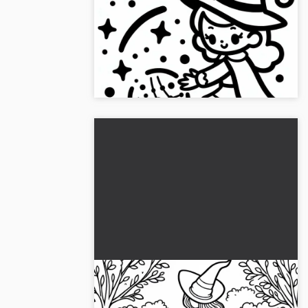
Heks tryller med magisk bold:
Enkel side til farvelægning
(Gratis)
Lad dig inspirere af den fortryllende heks
med den magiske bold, og download
farvelægningssiden gratis!...
Heksen plukker urter i en
fortryllet have: Malebog til