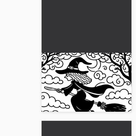
Heksen flyver på en kost
gennem den mørke skov:
Farvelægningsbillede til
Oplev det spændende
download (Gratis)
farvelægningsbillede af en heks i den
mørke skov. Hent den gratis
farvelægningsside!...