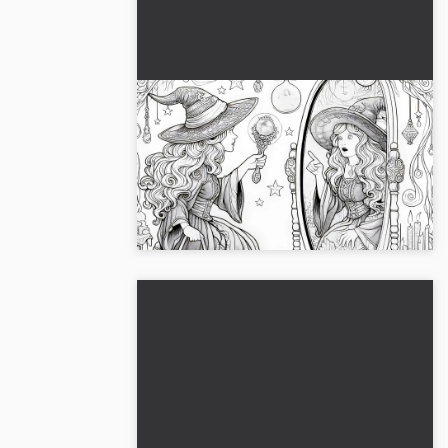
Heks taler med talende spejl om
profeti: Detaljeret
farvelægningsside (Gratis)
Oplev farvelægningssiden af en heks
med et talende spejl. Download det
spændende billede gratis nu!...