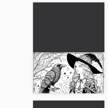
Heks taler med ravne foran en
gammel tryllebog:
farvelægningsbillede til
Oplev det gratis farvelægningsbillede af
download (gratis)
en heks med ravne og en tryllebog.
Download billedet nu!...