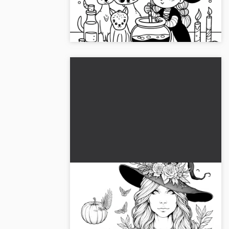
Download det gratis farvelægningsbillede
af en heks og hendes væsener, og
farvelæg det online!...
Heks med græskar og
blomstermotiver: gratis
farvelægningsside til børn
Hent den gratis hekse-
farvelægningsside, og fordyb dig i en