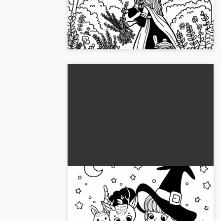
download (Gratis)
Oplev en heks' magi i en fortryllet have
med krydderurter. Download nu gratis og
farvelæg!...
Heksen laver en trylledrik med
magiske dyr og væsener: Gratis
malebog
Fordyb dig i den magiske verden!