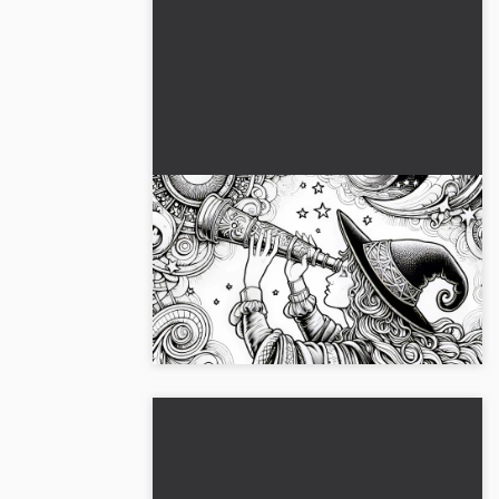
Heks observerer stjerner med
et magisk teleskop: Gratis
tegninger til farvelægning
Vær kreativ med denne
farvelægningsside af en heks, der ser på
stjernerne. Download billedet gratis!...