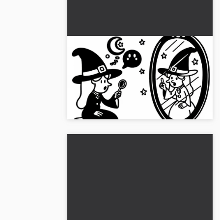
Heks taler med talende spejl om
profeti: farvelægningsbillede til
download (gratis)
Oplev heksen og det talende spejls
verden. Download det gratis
farvelægningsbillede nu....