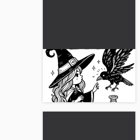
Heks taler med ravn foran
gammel tryllebog: Malebillede til
download (Gratis)
Oplev det søde farvelægningsbillede af
en heks, der taler med ravne. Download
nu, og farvelæg med det samme!...