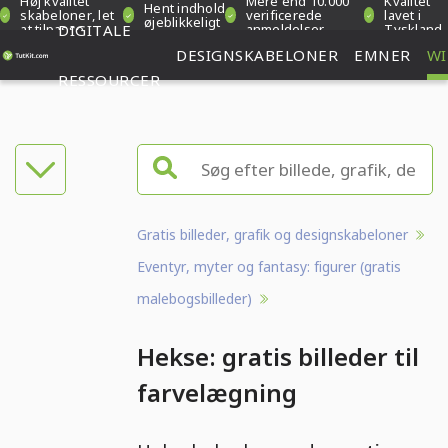
Høj kvalitet
Mere end 10.000
Kvalitet
Hent indhold
skabeloner, let
verificerede
lavet i
øjeblikkeligt
at tilpasse
DIGITALE
anmeldelser
Tyskland
DESIGNSKABELONER
EMNER
WI
RESSOURCER
Gratis billeder, grafik og designskabeloner
Eventyr, myter og fantasy: figurer (gratis
malebogsbilleder)
Hekse: gratis billeder til
farvelægning