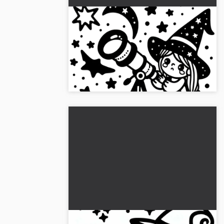
En heks observerer stjerner
med et magisk teleskop:
Download tegninger til
Farvelæg heksen, der kigger på
farvelægning (gratis)
stjernerne. Download den gratis
farvelægningsside nu!...