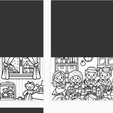
geligt med dukker i
Børn holder en sjov picnic i
Gratis
børneværelset - Malebillede 
 downloade
 vores malebillede! Et
Giv denne farverige picnic i børnevær
r på børneværelset.
personlige præg. Download malebilled
s nu!...
nu!...