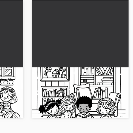
Børn læser sammen en billedbog i
gratis
børneværelset som gratis
malerhjælpemiddel
elset dit
Forlæng dig i den farverige verden af
et gratis
udfarvning! Børn læser sammen i
børneværelset. Download farvearket gratis!...