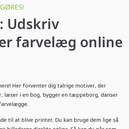
IGØRES!
: Udskriv
er farvelæg online
ere! Her forventer dig talrige motiver, der
er, læser i en bog, bygger en tæppeborg, danser
 farvelægge.
e til at blive printet. Du kan bruge dem lige så
e billederne direkte online. Så kan du når som