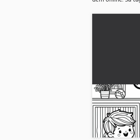
To børn leger gla
børneværelset - 
Børneværelse fyldt me
glad! Download den gra