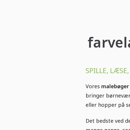
farvel
SPILLE, LÆSE
Vores
malebøger
bringer børnevære
eller hopper på s
Det bedste ved d
mange gange, som 