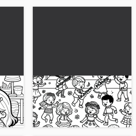
Børn danser lystigt til musikken i
t –
børneværelset - Malebillede gratis
g
Oplev glæden ved de dansende børn i
børneværelset. Download det gratis
malebillede nu!...