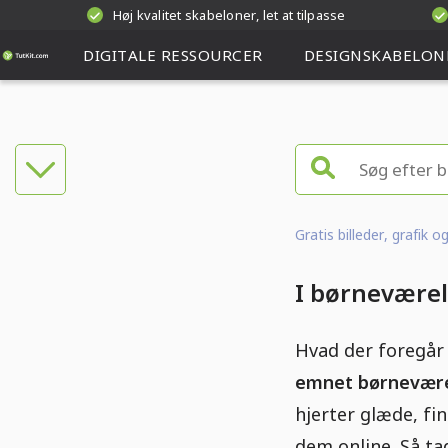
Høj kvalitet skabeloner, let at tilpasse
DIGITALE RESSOURCER
DESIGNSKABELON
Gratis billeder, grafik 
I børneværel
Hvad der foregår
emnet børnevære
hjerter glæde, fi
dem online. Så tag