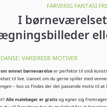
FARVERIG FANTASI FR
I børneværelset
ægningsbilleder ell
, DANSE: VARIEREDE MOTIVER
 om emnet børneværelse
er perfekte til små kunstn
lset til live. Uanset om du gerne spiller med venn
engen – hos os findes der det passende motiv til at
et?
Alle malebøger er gratis
og egner sig fremragend
du vil! Derudover har du mulighed for at farvelægg