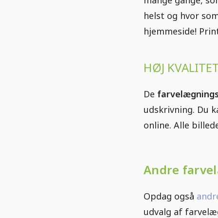
helst og hvor som
hjemmeside! Print
HØJ KVALITE
De
farvelægnings
udskrivning. Du k
online. Alle bill
Andre farve
Opdag også
andr
udvalg af farvel