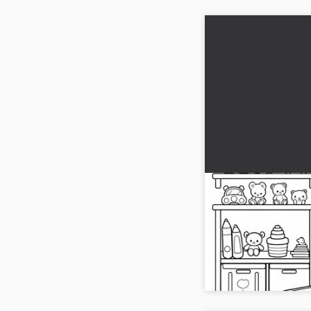
Barn rydder op p
gratis malervær
Skab kreativitet med 
viser et barn, der ry
gratis nu og farvelæg!.