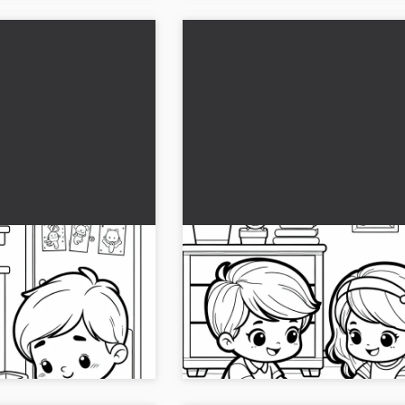
å børneværelset -
Børn leger på tæppet med
ksted
legetøjsbiler i børneværelse
gratis maleark
denne maleblanke, der
Mal de glade børn i børneværelset o
dder op. Download den
download malerkladden gratis!...
..