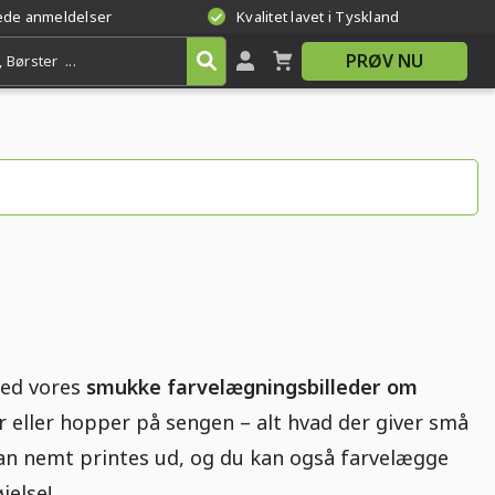
rede anmeldelser
Kvalitet lavet i Tyskland
PRØV NU
med vores
smukke farvelægningsbilleder om
eller hopper på sengen – alt hvad der giver små
an nemt printes ud, og du kan også farvelægge
jelse!