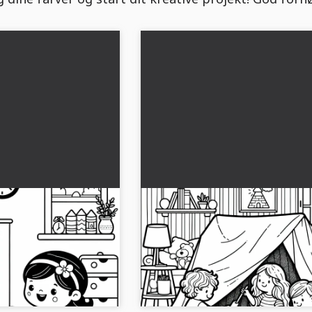
deligt i
Børn bygger tæppeborg i
Malebillede gratis
børneværelset – Gratis
farvelægningsbillede
d sjov: To børn leger
Giv din kreativitet et boost med vores
tis farvelægning nu....
malebillede! Oplev loftslottet på bør
og hent billedet gratis nu....