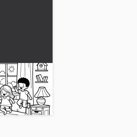
de rundt på sengen
 Malebillede gratis
lomstre med denne
 børn i et børneværelse.
elt gratis nu!...