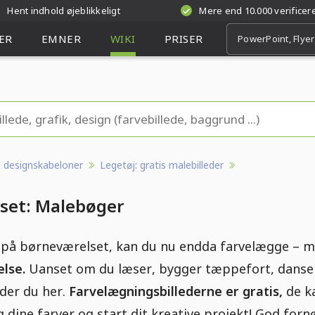
Hent indhold øjeblikkeligt
Mere end 10.000 verifice
ER
EMNER
WIKI
PRISER
og designskabeloner
Legetøj: gratis malebilleder
set: Malebøger
 på børneværelset, kan du nu endda farvelægge – 
lse.
Uanset om du læser, bygger tæppefort, danser 
nder du her.
Farvelægningsbillederne er gratis,
de k
 dine farver og start dit kreative projekt! God fornø