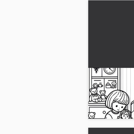
Barnet leger hyg
børneværelset – 
farvelægning at
Oplev kreativ sjov med
barn leger med dukke
Download billedet grati