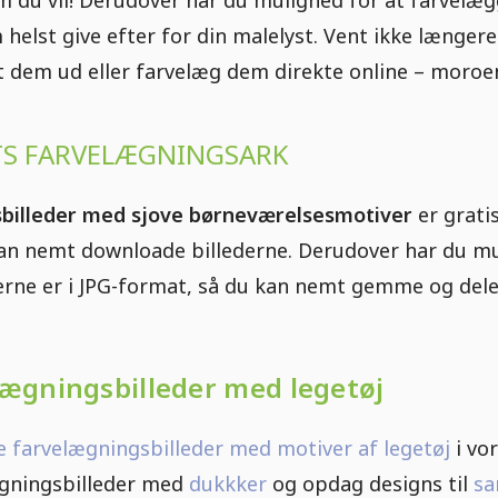
 helst give efter for din malelyst. Vent ikke længe
 dem ud eller farvelæg dem direkte online – moroen
TS FARVELÆGNINGSARK
billeder med sjove børneværelsesmotiver
er gratis
an nemt downloade billederne. Derudover har du mul
ederne er i JPG-format, så du kan nemt gemme og del
lægningsbilleder med legetøj
e farvelægningsbilleder med motiver af legetøj
i vo
ægningsbilleder med
dukkker
og opdag designs til
sa