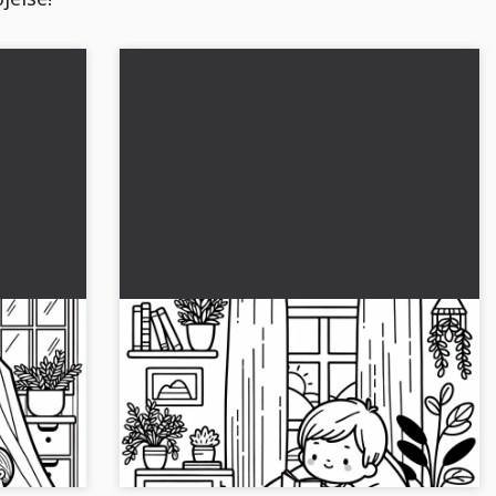
Barnet sidder hyggeligt på
sækkestolen i børneværelset -
Malebillede gratis
Et kreativt malebillede af et barn i et
neværelset
børneværelse venter på dig. Download det
gratis nu og begynd straks at farvelægge!...