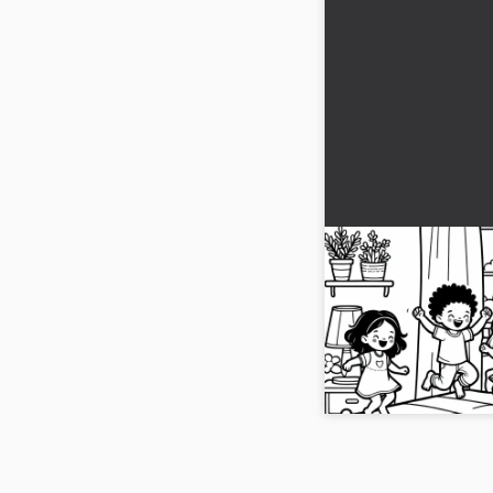
Børn hopper gla
i børneværelset –
Lad din kreativitet b
malebogsside af glade
Download og farvelæg h