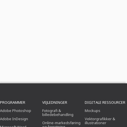
PROGRAMMER
VEJLEDNINGER
DIGITALE RESSOURCER
Adobe Photoshop
Fotografi &
Mockups
billedebehandling
Adobe InDesign
Vektorgrafikker &
Online-markedsføring
illustrationer
og forretning.