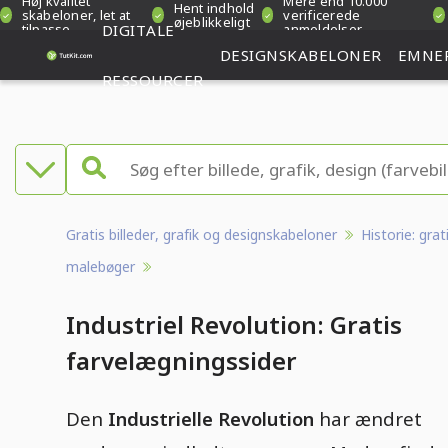
Høj kvalitet
Mere end 10.000
Hent indhold
skabeloner, let at
verificerede
øjeblikkeligt
tilpasse
DIGITALE
anmeldelser
DESIGNSKABELONER
EMNE
RESSOURCER
Gratis billeder, grafik og designskabeloner
Historie: grat
malebøger
Industriel Revolution: Gratis
farvelægningssider
Den
Industrielle Revolution
har ændret