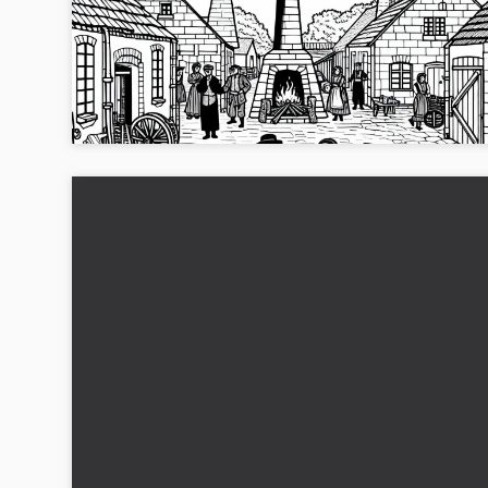
arbejderbolig. Udfyldningsbillede fra den
industrielle revolution gratis
En familie deler deres måltid i gården i en arbejderbebygge
fra den industrielle revolution. Få den gratis malebog i JPG-
format, print den ud eller m...