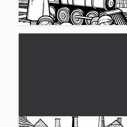
To børn leger med et historisk træ-tog foran en fabrik.
Download gratis som JPG og farvelæg online eller printet. Få
nu din skabelon!...
Familien spiser sammen i gården i en