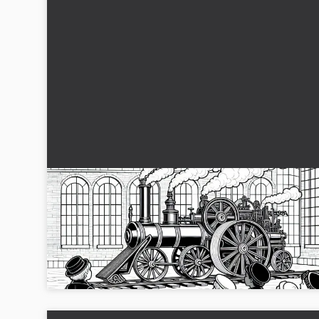
Børn observerer en dampdreven maskine med
store hjul: Gratis malebillede Industrielle
Revolution
Dyk ned i dampmaskinernes æra med vores gratis
farvelægningsark: Børn foran en dampdrevet maskine med
store hjul. Download nu og bliv kreativ!...