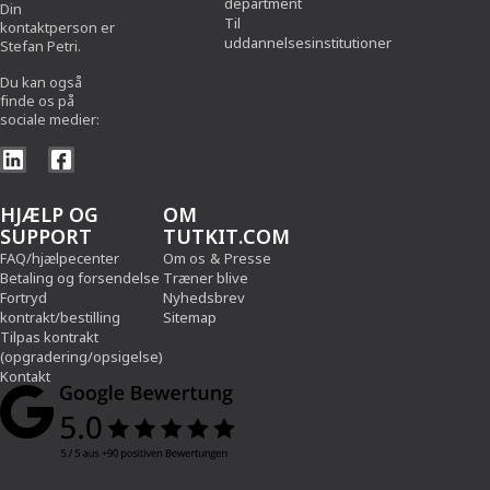
department
Din
Til
kontaktperson er
uddannelsesinstitutioner
Stefan Petri.
Du kan også
finde os på
sociale medier:
HJÆLP OG
OM
SUPPORT
TUTKIT.COM
FAQ/hjælpecenter
Om os
&
Presse
Betaling og forsendelse
Træner blive
Fortryd
Nyhedsbrev
kontrakt/bestilling
Sitemap
Tilpas kontrakt
(opgradering/opsigelse)
Kontakt