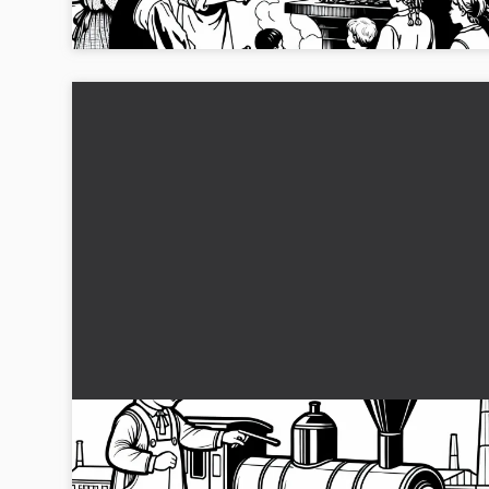
kolorér det online!...
Børn leger med træmodel af en jernbane -
Malerække Industriel Revolution gratis