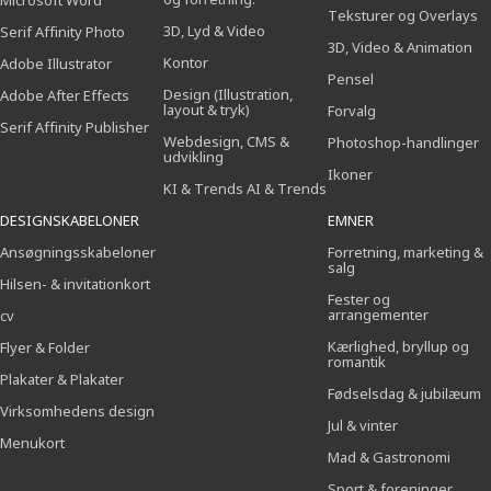
Microsoft Word
Teksturer og Overlays
3D, Lyd & Video
Serif Affinity Photo
3D, Video & Animation
Kontor
Adobe Illustrator
Pensel
Design (Illustration,
Adobe After Effects
layout & tryk)
Forvalg
Serif Affinity Publisher
Webdesign, CMS &
Photoshop-handlinger
udvikling
Ikoner
KI & Trends AI & Trends
DESIGNSKABELONER
EMNER
Ansøgningsskabeloner
Forretning, marketing &
salg
Hilsen- & invitationkort
Fester og
arrangementer
cv
Kærlighed, bryllup og
Flyer & Folder
romantik
Plakater & Plakater
Fødselsdag & jubilæum
Virksomhedens design
Jul & vinter
Menukort
Mad & Gastronomi
Sport & foreninger