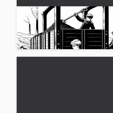
Dreng hjælper med at laste en kulvogn
Malebillede Industriel Revolution gratis
Spændende malebillede med en dreng, der laster en kulvo
fra den industrielle revolution. Gratis at downloade som JPG
eller farvelægge online. Download...