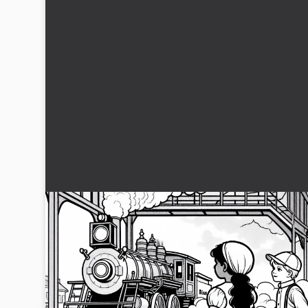
To børn står på perronen og beundrer en
damplokomotiv - Maleblanket Industriel
Revolution gratis
Mød en scene fra den industrielle revolution: To børn ser p
en damplokomotiv. Hent den gratis malebog som JPG og ma
den online. Download nu!...