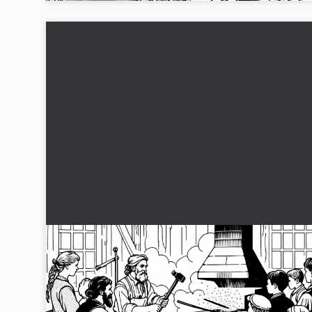
Børn ser smeden arbejde i værkstedet –
Malebillede industriel revolution gratis
Scene fra den industrielle revolution: Børn observerer en
smed i værkstedet. Download nu det gratis malebillede og