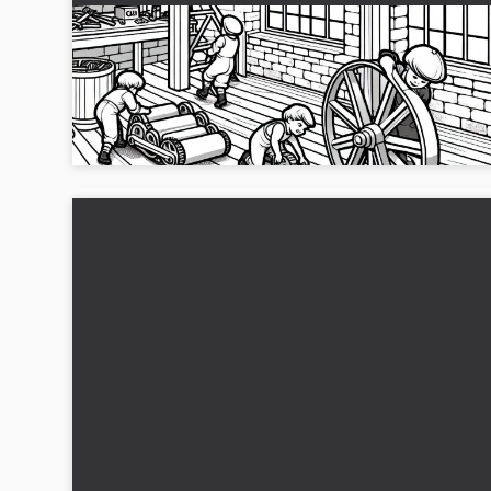
Børn ruller små tandhjul hen over trægulvet i
værkstedet - gratis farvelægning Industriel
Revolution
Opdag en tegning med børn, der ruller tandhjul på trægulv i
værksted. Gratis JPG-download og online version. Hent nu!..