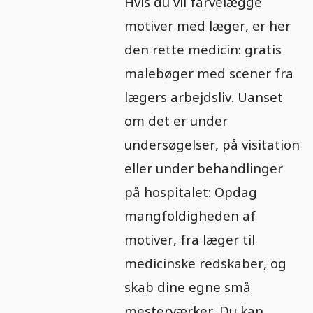
Hvis du vil farvelægge
motiver med læger, er her
den rette medicin: gratis
malebøger med scener fra
lægers arbejdsliv. Uanset
om det er under
undersøgelser, på visitation
eller under behandlinger
på hospitalet: Opdag
mangfoldigheden af
motiver, fra læger til
medicinske redskaber, og
skab dine egne små
mesterværker. Du kan