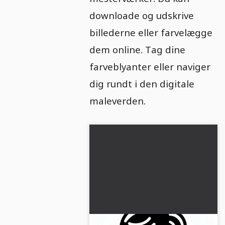
downloade og udskrive
billederne eller farvelægge
dem online. Tag dine
farveblyanter eller naviger
dig rundt i den digitale
maleverden.