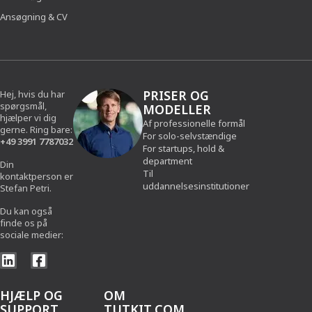
Ansøgning & CV
PRISER OG
Hej, hvis du har
spørgsmål,
MODELLER
hjælper vi dig
Af professionelle formål
gerne. Ring bare:
For solo-selvstændige
+49 3991 7787032
For startups, hold &
department
Din
Til
kontaktperson er
uddannelsesinstitutioner
Stefan Petri.
Du kan også
finde os på
sociale medier:
HJÆLP OG
OM
SUPPORT
TUTKIT.COM