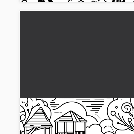
Legeplads med mange børn: Enkel tegneside f
børn (Gratis)
En kreativ farveside med motiv fra legepladsen venter på di
Download af høj kvalitet er gratis, så du kan komme i gang