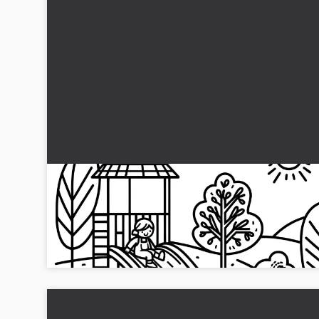
Børn der glider på legepladsen: Malebog til
download (Gratis)
Glade børn glider ned ad legepladsen. Få billedet gratis til at
farvelægge!...