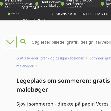
Høj kvalitet
Mere end 10.000
Kva
Hent indhold
skabeloner, let at
verificerede
lav
øjeblikkeligt
tilpasse
DIGITALE
anmeldelser
Ty
DESIGNSKABELONER
EMNER
RESSOURCER
Gratis billeder, grafik og designskabeloner
Sommer: grat
malebøger
Legeplads om sommeren: gratis
malebøger
Sjov i sommeren - direkte på papir! Vores