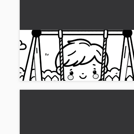
Dreng svinger: Farvelægningsark til download
(Gratis)
Glædeligt malebillede af en dreng, der gynger. Høj kvalitet
gratis download. Start dit kreative projekt og download det
nu!...