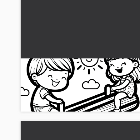
Grinende børn på gynge: Malebog til downloa
(Gratis)
Opdag glade børn på gynge som en gratis malebogsside.
Download det højtopløselige sommerbillede og begynd at
farvelægge!...