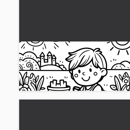
Dreng leger i sandkassen på legepladsen:
Malebog til download (Gratis)
Gratis skabelon af en dreng i sandkassen som malebillede.
Højtopløseligt JPG til download. Bare klik og oplev sjov med
farver!...