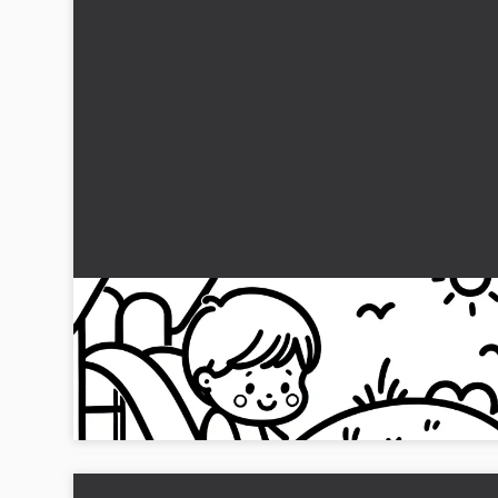
Lille barn på rutsjebane: Enkel farvelægningsi
for børn (Gratis)
Vises et lille barn på en rutsjebane. Download den gratis
malebogsside!...