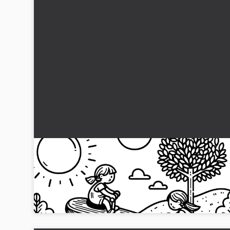
Pige på stor gynge: Malebillede til download
(Gratis)
Gratis farvelægning af en glad pige på gynge. Download de
eller mal det online. Start dit kreative eventyr!...