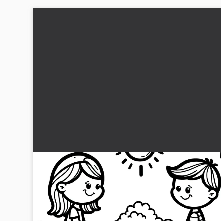
Pige og dreng gynger på legepladsen: Malebo
gratis til download
På dette billede leger en pige og en dreng sjovt på en vippe
Download det smukke malebillede gratis og bliv kreativ....