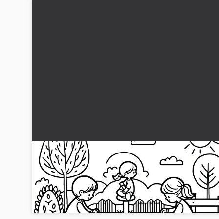
To piger på gynge på legepladsen: Malebog til
download (Gratis)
To glade piger på vippen på legepladsen om sommeren. He
nu den gratis malebog og vær kreativ!...