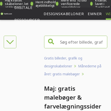
Høj kvalitet
Mere end 10.000
Kvalitet
Hent indhold
skabeloner, let
verificerede
lavet i
øjeblikkeligt
at tilpasse
DIGITALE
anmeldelser
Tyskland
DESIGNSKABELONER
EMNER
WI
RESSOURCER
Gratis billeder, grafik og
designskabeloner
Månederne på
året: gratis malebøger
Maj: gratis
malebøger &
farvelægningssider