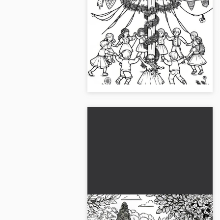
Børn danser med
blomsterkranse om
majtræet: Gratis
Børn danser omkring en majstang
malebillede
med blomsterkranse som motiv.
Gratis download eller mal ud
online. Start nu!...
Have: Have fuld af