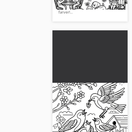
havegrillfesten. Mal den i farverige
farver!...
Fugle fodrer deres unger i
maj: Malebog til download
(gratis)
Oplev fascinationen af fugle i maj.
Download vores gratis
farvelægningsside og udforsk
naturen kreativt! Kom i gang med