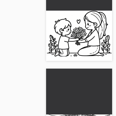
Blomster til mor på mors
dag i maj: Gratis
malebillede
Gør din mor glad med vores gratis
malebog for maj. Download billedet
eller mal det online. Bliv kreativ
nu!...