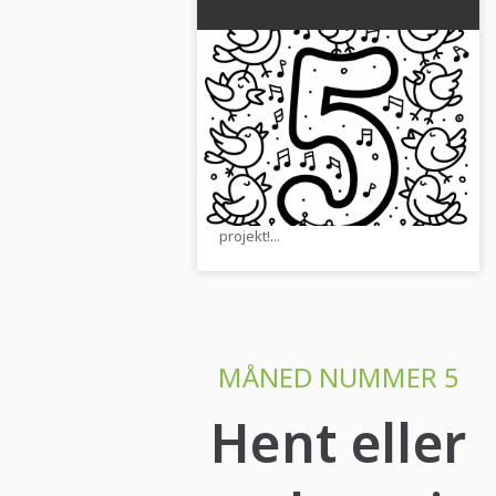
Musikalsk nummer 5 med
syngende fugle som maj-
malebillede: Gratis
Opdag tallet 5 med pipende fugle
download
som en farvelægningsbog. Gratis
JPG-fil til kreativ farvelægning.
Download den nu og start dit
projekt!...
MÅNED NUMMER 5
Hent eller