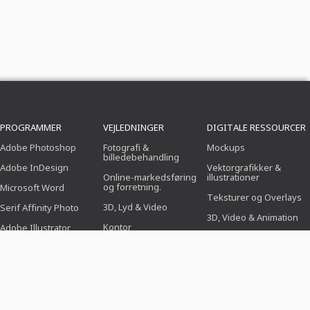
PROGRAMMER
VEJLEDNINGER
DIGITALE RESSOURCER
Adobe Photoshop
Fotografi &
Mockups
billedebehandling
Adobe InDesign
Vektorgrafikker &
Online-markedsføring
illustrationer
og forretning.
Microsoft Word
Teksturer og Overlays
3D, Lyd & Video
Serif Affinity Photo
3D, Video & Animation
Kontor
Adobe Illustrator
Pensel
Design (Illustration,
Adobe After Effects
layout & tryk)
Forvalg
Serif Affinity Publisher
Webdesign, CMS &
Photoshop-handlinger
udvikling
Ikoner
KI & Trends AI & Trends