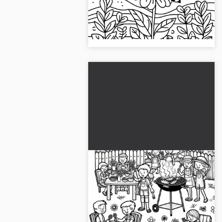
gratis malebillede. Download eller
mal billedet online og oplev
farverig sjov....
Mennesker til grillfesten i
haven i maj: Malebillede til
download (Gratis)
Oplev sommerstemning i haven og
download vores gratis
malebogsside med mennesker på