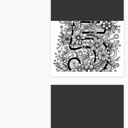
Tallet 5 med
blomsterornamenter:
Malerbillede til maj (Gratis)
Få det unikke malebillede af tallet 5
med blomsterornamenter gratis i
maj. Udforsk eller mal online -
download nu!...