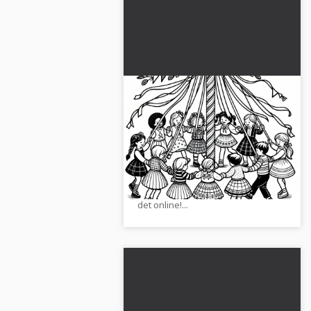
Mennesker fejrer
majstangsfest i maj:
Malebog til download
Mennesker fejrer
(Gratis)
majstangenfestet i maj på en
detaljeret malebogstegning.
Download billedet gratis eller mal
det online!...