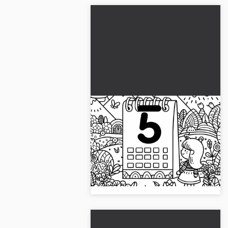
Kalenderblad med tallet 5
til måneden maj som
malebog (Gratis)
Gratis kalenderark med 5. maj som
skabelon til at farvelægge. Bare
download, print eller farvelæg
online!...