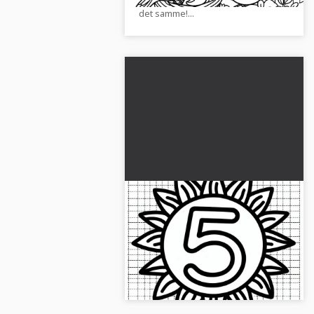
det samme!...
Tal 5 i strålende solskin:
Malebog til maj til
download (gratis)
Malebogsbilledet viser tallet 5 i
strålende sol. Download gratis og
farvelæg kreativt....