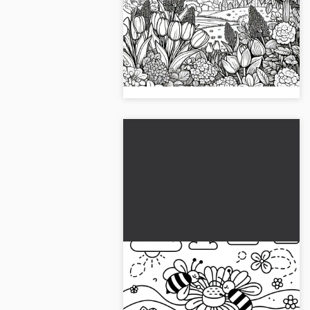
tulipaner, påskeliljer og
syrener i maj:
Gør din have farverig! Gratis
Farvelægningsark til
malebog med tulipaner, påskeliljer
download (Gratis)
og syriner. Udskriv den eller mal
den online. Sikre dig billedet!...
Bierne bestøver blomster i
maj: Gratis malebogsside
Opdag biernes verden i dette