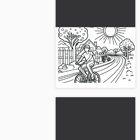
Cyklisten kører gennem en
solrig allé i maj: Malebog til
gratis download
En cyklist i en solrig maj-alle kan
downloades gratis som en
malebog eller males online. Perfekt
til udskrivning. Få det nu!...