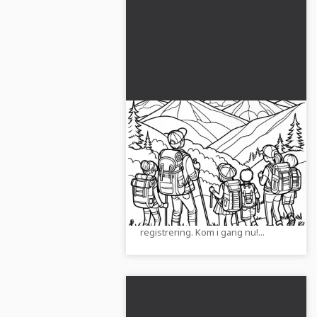
Mennesker nyder
vandreturen i bjergene i
maj: Malebog til download
Dyk ned i en maj-vandring i
(Gratis)
bjergene. Download eller mal
online i et perfekt
farvelægningsside uden
registrering. Kom i gang nu!...