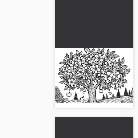
Blomstrende æbletræ i
fuldt flor i maj: Gratis
malebogsside
Hent den fantastiske maj-malebog
med et blomstrende æbletræ!
Gratis download eller farvelæg
online - skab din egen version!...