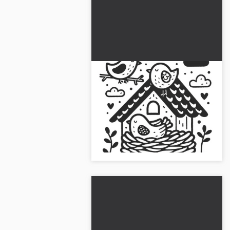
Fugle bygger rede i maj:
Malebog til download
(Gratis)
Se på fugle bygge rede med vores
maj malebog. Download billedet
gratis eller mal det online. Bliv
kreativ nu!...