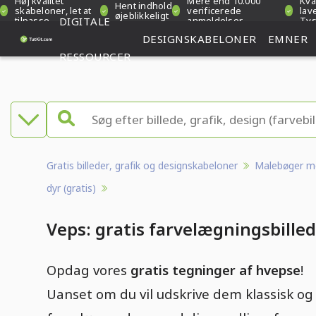
Høj kvalitet
Mere end 10.000
Kva
Hent indhold
skabeloner, let at
verificerede
lave
øjeblikkeligt
tilpasse
DIGITALE
anmeldelser
Tys
DESIGNSKABELONER
EMNER
RESSOURCER
Gratis billeder, grafik og designskabeloner
Malebøger m
dyr (gratis)
Veps: gratis farvelægningsbille
Opdag vores
gratis tegninger af hvepse
!
Uanset om du vil udskrive dem klassisk og