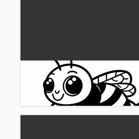
Hveps sidder på et blad: Malebog til download
(Gratis)
Hent den gratis malerskabelon af en hveps på et blad og
design den efter dine egne idéer. Download nu!...