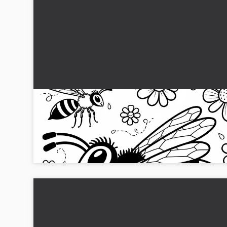
Gratis farvelægningsskabelon af en simpel bi
Få din gratis farvelægning af en mide og giv den liv! Hent d
nu og bliv kreativ....