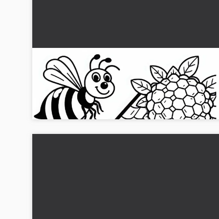
Hveps beskytter sit reder: Farvelægningsbille
til download (Gratis)
Oplev verdens af hvepse med vores gratis
farvelægningsbillede. Hent det nu og vær kreativ!...