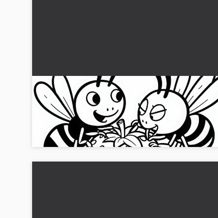
To voksne hvepse på en jordbær: Malebillede t
download (Gratis)
Lad dig inspirere af to hvepse, der kæmper om et stykke fru
Download nu malebilledet gratis!...