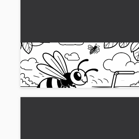
Gratis malebillede: Veps ved limonadeglass i
haven
Lad væsken ved limonadeglasset i haven blive livagtig.
Download billedet gratis og design det efter din smag!...