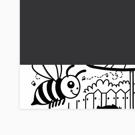
Hveps ved grillen om sommeren: Malebog til
download (Gratis)
Opdag en gratis malerværk med en hveps ved grillen.
Download billedet og begynd straks at farvelægge!...