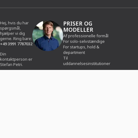
PRISER OG
Hej, hvis du har
spørgsmål,
MODELLER
hjælper vi dig
Af professionelle formål
gerne. Ring bare:
For solo-selvstændige
+49 3991 7787032
For startups, hold &
department
Din
Til
kontaktperson er
uddannelsesinstitutioner
Stefan Petri.
Du kan også
finde os på
sociale medier:
HJÆLP OG
OM
SUPPORT
TUTKIT.COM
FAQ/hjælpecenter
Om os
&
Presse
Betaling og forsendelse
Træner blive
Fortryd
Nyhedsbrev