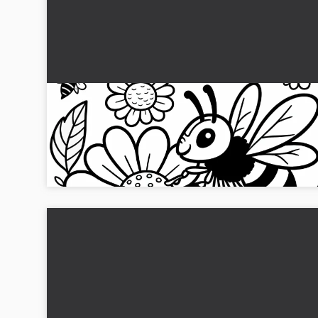
Hveps sidder på blomst og samler nektar:
Malebog til download (Gratis)
Hent den gratis farvelægningsskabelon af en hveps på en
blomst! Download nu og farvelæg!...