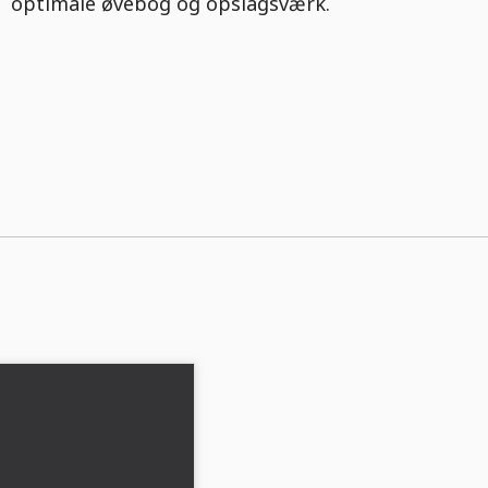
optimale øvebog og opslagsværk.