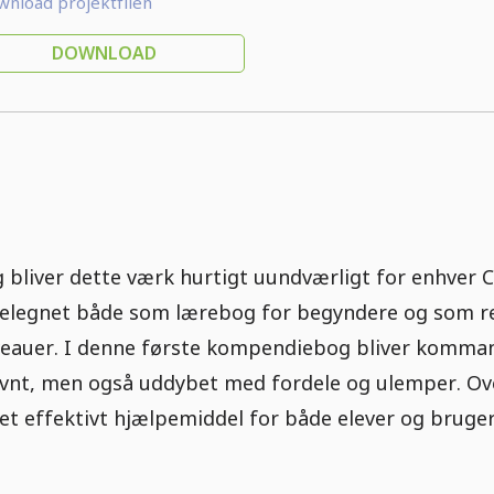
nload projektfilen
DOWNLOAD
bliver dette værk hurtigt uundværligt for enhver
t velegnet både som lærebog for begyndere og som 
veauer. I denne første kompendiebog bliver komman
vnt, men også uddybet med fordele og ulemper. Over
et effektivt hjælpemiddel for både elever og bruger