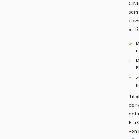
CINE
som 
down
at f
M
r
M
P
A
K
Til 
der 
opti
Fra 
von 