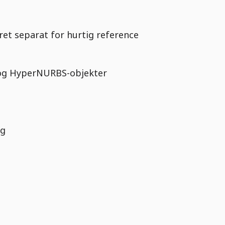
ret separat for hurtig reference
 og HyperNURBS-objekter
ng