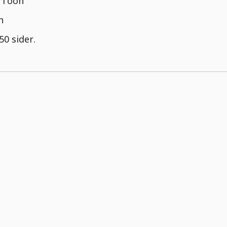
 Toon
n
0 sider.