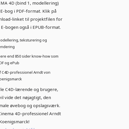
MA 4D (bind 1, modellering)
E-bog i PDF-format. Klik på
load-linket til projektfilen for
å E-bogen også i EPUB-format.
odellering, teksturering og
endering
ere end 850 sider know-how som
DF og ePub
f C4D-professionel Arndt von
oenigsmarck
alle C4D-lærende og brugere,
vil vide det nøjagtigt, den
male øvebog og opslagsværk.
Cinema 4D-professionel Arndt
Koenigsmarck!