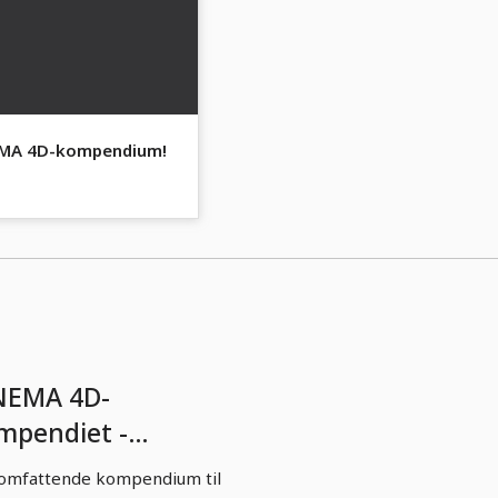
EMA 4D-kompendium!
NEMA 4D-
mpendiet -
delleringen
omfattende kompendium til