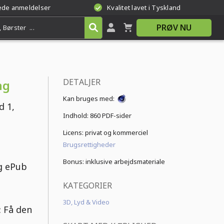
rede anmeldelser
Kvalitet lavet i Tyskland
PRØV NU
DETALJER
ng
Kan bruges med:
 1,
Indhold:
860 PDF-sider
Licens: privat og kommerciel
Brugsrettigheder
Bonus: inklusive arbejdsmateriale
g ePub
KATEGORIER
3D, Lyd & Video
: Få den