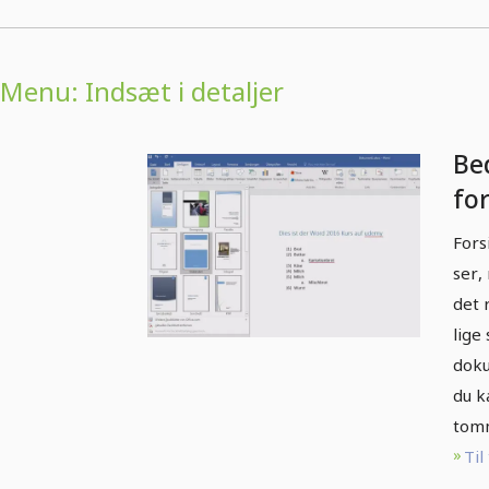
Menu: Indsæt i detaljer
Be
for
og 
Fors
ser,
det 
lige
doku
du k
tomm
Til