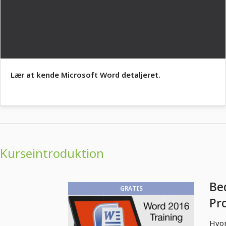
Lær at kende Microsoft Word detaljeret.
Kurseintroduktion
Be
GRATIS
Pr
Hvor