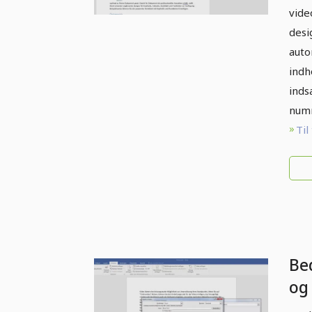
vide
desi
auto
indh
inds
num
Til
Bed
og 