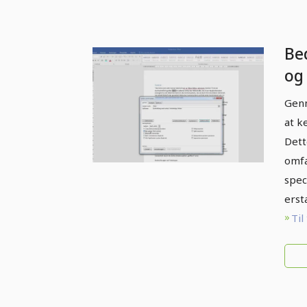
Be
og
Gen
at k
Dett
omfa
spec
erst
Til