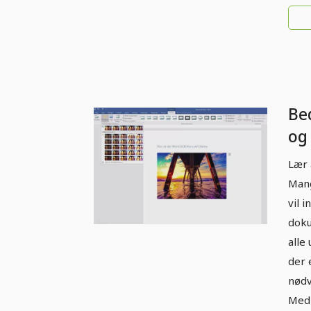
Bed
og
Lær 
Mang
vil 
doku
alle
der 
nødv
Med 