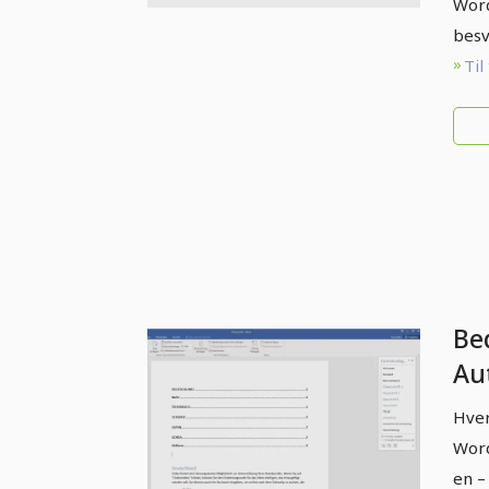
Wor
besv
Til
Be
Au
in
Hver
Word
en –