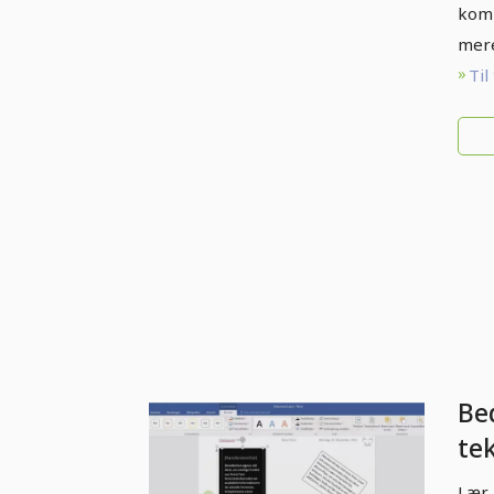
kom
mere
Til
Be
tek
Wor
Lær 