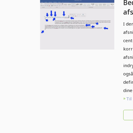
Be
af
I de
afsn
cent
korr
afsn
indr
også
defi
dine 
Til