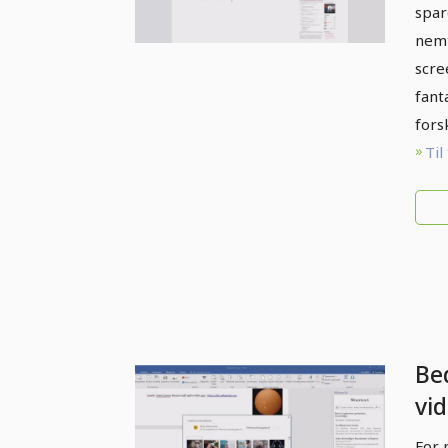
spar
nemt
scre
fant
fors
Til
Bed
vid
afs
For 