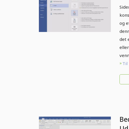
Side
kons
og e
denn
det 
elle
venn
Til
Be
Ud