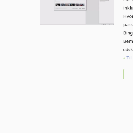
dir
inkl
do
Hvor
pass
Bing 
Bemæ
udsk
Til