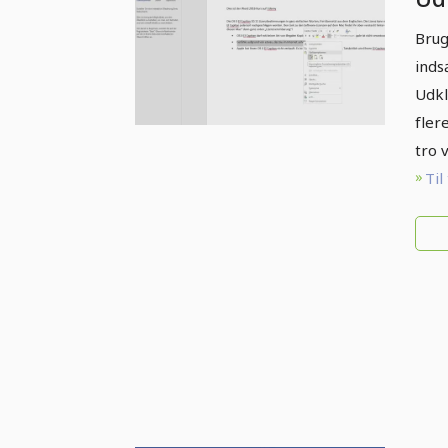
in
Brug
inds
Udkl
fler
tro 
Til