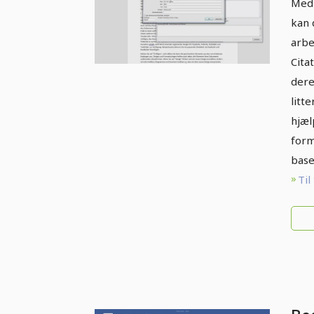
Med 
kan 
arbe
Cita
dere
litt
hjæl
form
base
Til