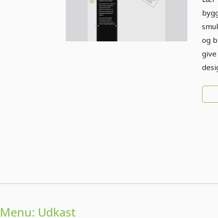
bygg
smuk
og b
give
desi
Menu: Udkast