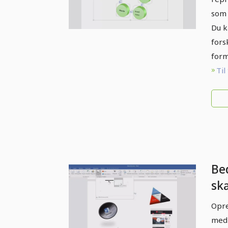
som 
Du 
fors
form
Til
Be
sk
17
Opre
med 