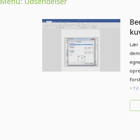
Menu: Udsendelser
Be
ku
ma
Lær 
dem 
egne
opre
fors
Til