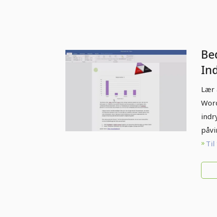
Bed
In
Lær 
Word
indr
påvi
Til