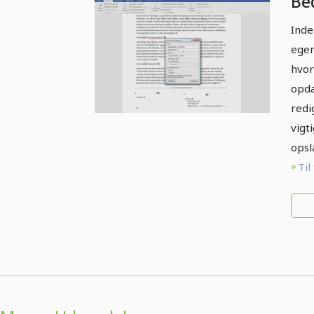
Be
Inde
egen
hvor
opda
redi
vigt
opsl
Til