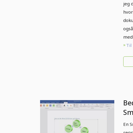
jeg 
hvor
doku
også
med 
Til
Be
Sm
in
En S
repr