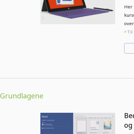
Her 
kurs
over
Til
Grundlagene
Be
og