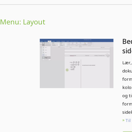
Menu: Layout
Bed
si
Ma
Lær,
fo
doku
form
kolo
og t
form
side
Til