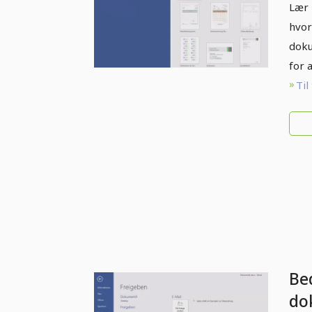
do
Lær 
hvor
doku
for 
Til
Be
do