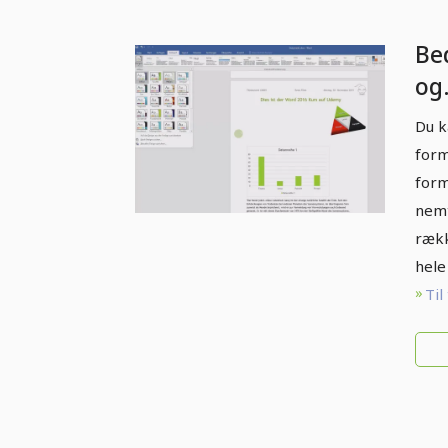
Be
og
do
Du k
form
form
nemt
rækk
hele
Til