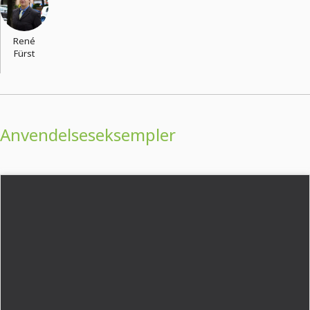
René
Fürst
Anvendelseseksempler