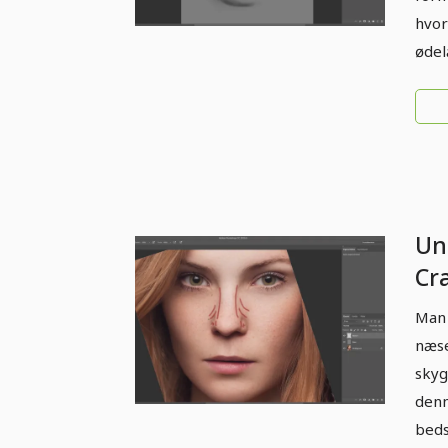
hvor
ødel
Un
Cr
Fo
Man
næse
skyg
denn
beds