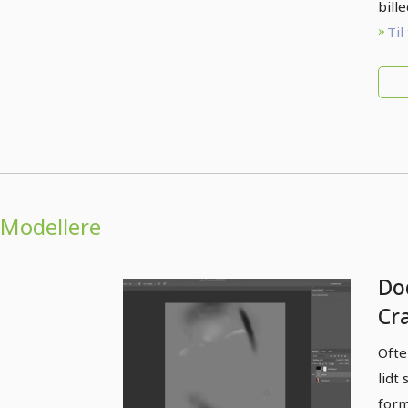
bille
Til
Modellere
Do
Cr
Mo
Ofte
lidt
form