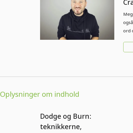
Cr
Do
Mege
Co
også
ord 
Oplysninger om indhold
Dodge og Burn:
teknikkerne,