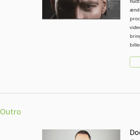
hudt
ændr
proc
vide
brin
bille
Outro
Do