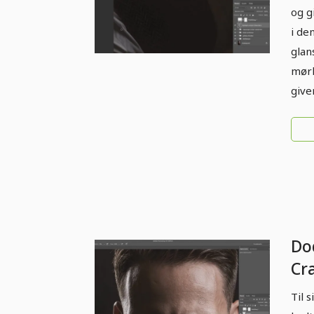
og g
i de
glan
mørk
give
Do
Cr
Til 