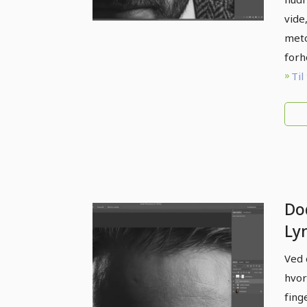
vide
meto
forh
Til
Do
Ly
ry
Ved 
hvor
fing