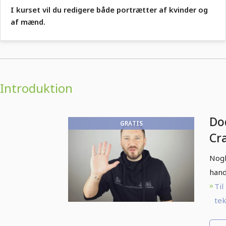
I kurset vil du redigere både portrætter af kvinder og
af mænd.
Introduktion
Do
GRATIS
Cr
Do
Nogl
Cr
hand
Til
tek