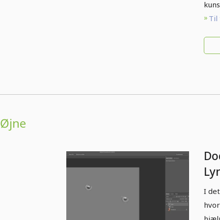
kuns
Til
Øjne
Do
Ly
øj
I de
hvor
hjæl