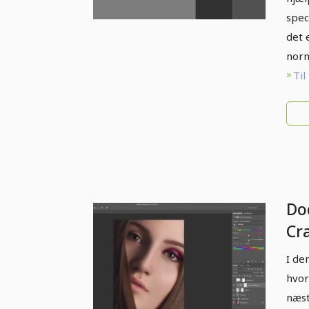
spec
det 
norm
Til
Do
Cr
ma
I de
hvor
næst