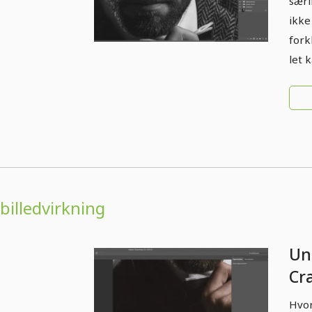
særl
ikke
fork
let 
billedvirkning
Un
Cr
hø
Hvor