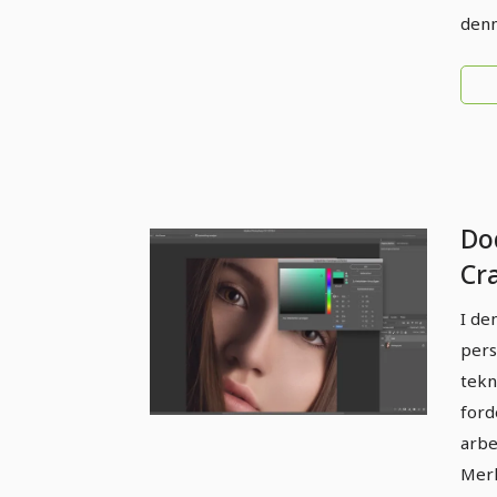
denn
Do
Cr
50
I de
pers
tekni
ford
arbe
Merl