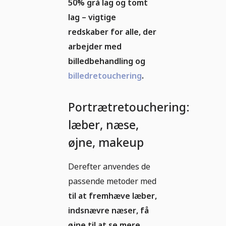
50% grå lag og tomt
lag – vigtige
redskaber for alle, der
arbejder med
billedbehandling og
billedretouchering
.
Portrætretouchering:
læber, næse,
øjne, makeup
Derefter anvendes de
passende metoder med
til at fremhæve læber,
indsnævre næser, få
øjne til at se mere