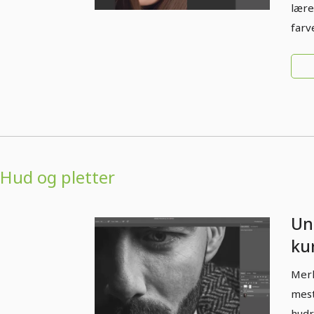
lære
farv
Hud og pletter
Un
ku
ple
Merl
mest
hudr