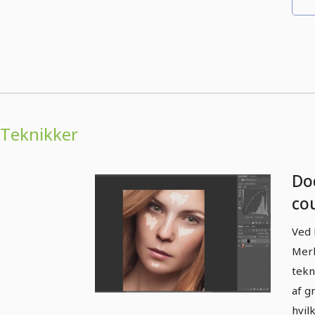
Teknikker
Do
co
Ved 
Merl
tekn
af g
hvil