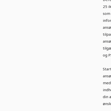
25 i
som 
info
ansø
tilp
ansø
tilg
og P
Star
ansø
med 
indh
din 
ønsk