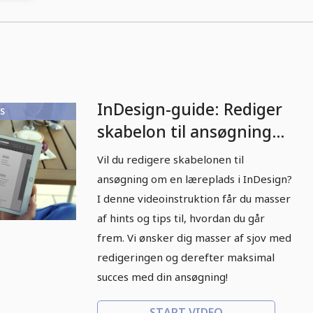
InDesign-guide: Rediger
S
skabelon til ansøgning
om et praktikophold
Vil du redigere skabelonen til
ansøgning om en læreplads i InDesign?
I denne videoinstruktion får du masser
af hints og tips til, hvordan du går
frem. Vi ønsker dig masser af sjov med
redigeringen og derefter maksimal
succes med din ansøgning!
START VIDEO