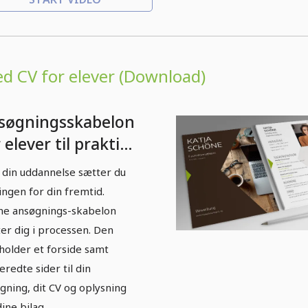
d CV for elever (Download)
søgningsskabelon
 elever til praktik
ort og orange.
din uddannelse sætter du
ingen for din fremtid.
e ansøgnings-skabelon
ter dig i processen. Den
holder et forside samt
eredte sider til din
gning, dit CV og oplysning
ine bilag.