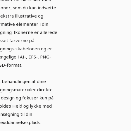
koner, som du kan indsætte
ekstra illustrative og
rmative elementer i din
gning. Ikonerne er allerede
asset farverne på
gnings-skabelonen og er
ængelige i AI-, EPS-, PNG-
SD-format.
t behandlingen af dine
gningsmaterialer direkte
design og fokuser kun på
oldet! Held og lykke med
ansøgning til din
euddannelsesplads.