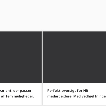
ariant, der passer
Perfekt oversigt for HR-
ud af fem muligheder.
medarbejdere: Med vedhæftninge
viser du, hvad der er i dine