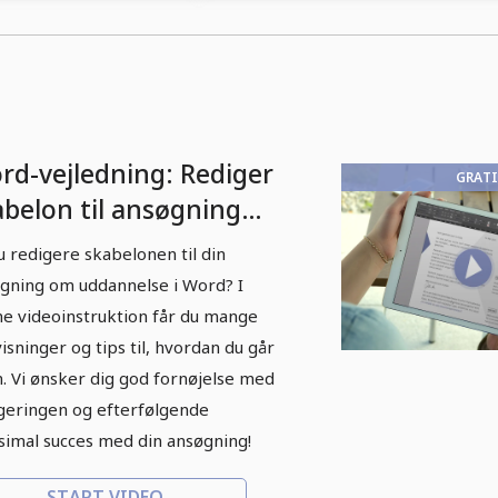
dokumenter.
rd-vejledning: Rediger
GRATI
abelon til ansøgning
 en uddannelse
du redigere skabelonen til din
gning om uddannelse i Word? I
e videoinstruktion får du mange
isninger og tips til, hvordan du går
. Vi ønsker dig god fornøjelse med
geringen og efterfølgende
imal succes med din ansøgning!
START VIDEO