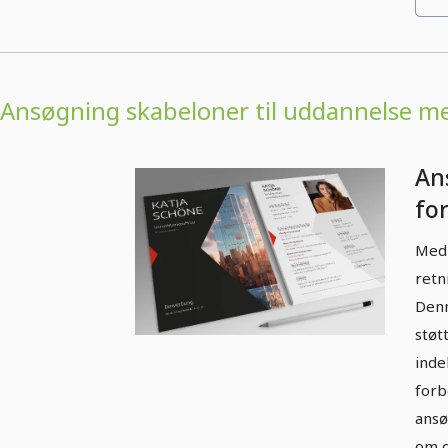
Ansøgning skabeloner til uddannelse me
An
for
i s
Med 
retn
Denn
støt
inde
forb
ansø
om d