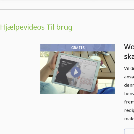
Hjælpevideos Til brug
Wo
GRATIS
sk
om
Vil 
ansø
denn
henv
frem
redi
maks