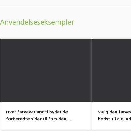
Anvendelseseksempler
Hver farvevariant tilbyder de
Vælg den farvev
forberedte sider til forsiden,
bedst til dig, 
ansøgningsskrivelse, CV og bilag.