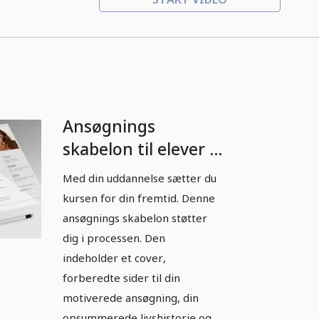
Ansøgnings
skabelon til elever i
mørkebrun og
Med din uddannelse sætter du
lysegrøn.
kursen for din fremtid. Denne
ansøgnings skabelon støtter
dig i processen. Den
indeholder et cover,
forberedte sider til din
motiverede ansøgning, din
opsummerede livshistorie og