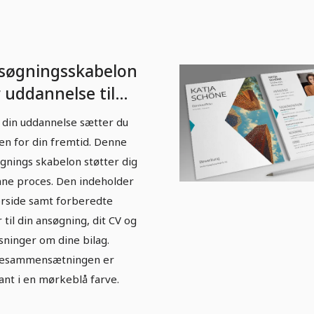
søgningsskabelon
 uddannelse til
ever i mørkeblå
din uddannelse sætter du
en for din fremtid. Denne
gnings skabelon støtter dig
nne proces. Den indeholder
orside samt forberedte
r til din ansøgning, dit CV og
sninger om dine bilag.
vesammensætningen er
ant i en mørkeblå farve.