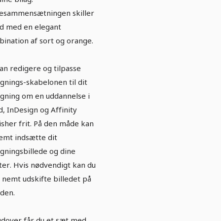
esammensætningen skiller
ud med en elegant
ination af sort og orange.
an redigere og tilpasse
gnings-skabelonen til dit
gning om en uddannelse i
, InDesign og Affinity
isher frit. På den måde kan
emt indsætte dit
gningsbillede og dine
ter. Hvis nødvendigt kan du
 nemt udskifte billedet på
iden.
dover får du et sæt med