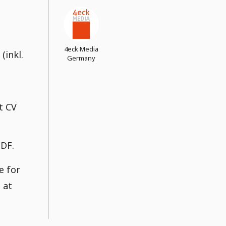
4eck Media
(inkl.
Germany
t CV
PDF.
e for
 at