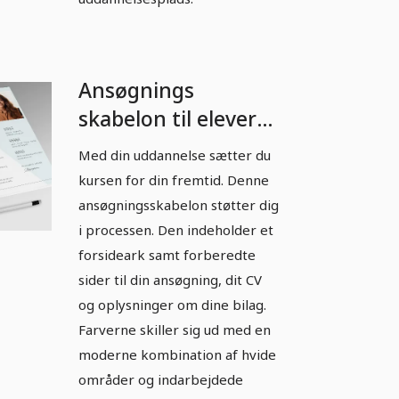
Ansøgnings
skabelon til elever
til uddannelse i hvid
Med din uddannelse sætter du
med cyan accenter.
kursen for din fremtid. Denne
ansøgningsskabelon støtter dig
i processen. Den indeholder et
forsideark samt forberedte
sider til din ansøgning, dit CV
og oplysninger om dine bilag.
Farverne skiller sig ud med en
moderne kombination af hvide
områder og indarbejdede