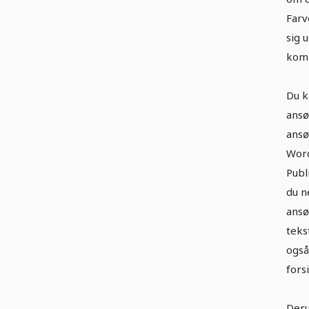
Farv
sig 
komb
Du k
ansø
ansø
Word
Publ
du n
ansø
teks
også
fors
Deru