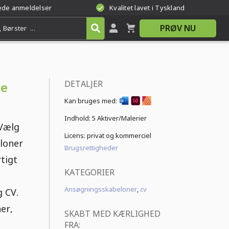
rede anmeldelser
Kvalitet lavet i Tyskland
PRØV NU
DETALJER
se
Kan bruges med:
Indhold:
5 Aktiver/Malerier
 Vælg
Licens: privat og kommerciel
loner
Brugsrettigheder
tigt
KATEGORIER
Ansøgningsskabeloner
,
cv
 CV.
er,
SKABT MED KÆRLIGHED
FRA: