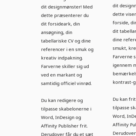
iøjnef
markant vinrød
dit desig
dit designmønster! Med
kontra
dette viser
dette præsenterer du
forside, d
dit forsideark, din
dit tabella
ansøgning, din
dine refer
tabellariske CV og dine
smukt, kre
referencer i en smuk og
Farverne s
kreativ indpakning.
igennem 
Farverne skiller sig ud
bemærkel
ved en markant og
kontrast-g
samtidig officiel vinrød.
Du kan fri
Du kan redigere og
tilpasse s
tilpasse skabelonerne i
Word, InD
Word, InDesign og
Affinity Pu
Affinity Publisher frit.
Derudover 
Derudover får du et sæt