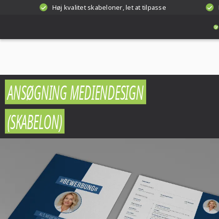
Høj kvalitet skabeloner, let at tilpasse
ANSØGNING MEDIENDESIGN
(SKABELON)