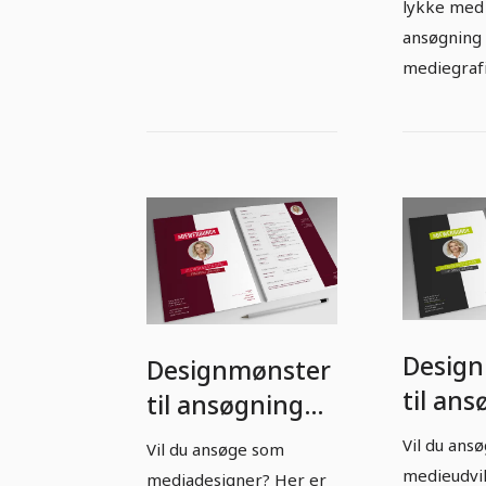
lykke med
ansøgning
mediegrafi
Desig
Designmønster
til an
til ansøgning
som
som
Vil du ans
Vil du ansøge som
medieg
mediadesigner:
medieudvi
mediadesigner? Her er