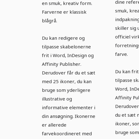
dine refer
en smuk, kreativ form.
smuk, krea
Farverne er klassisk
indpakning
blågrå.
skiller sig
officiel vi
Du kan redigere og
forretnin
tilpasse skabelonerne
farve.
frit i Word, InDesign og
Affinity Publisher.
Du kan fri
Derudover får du et sæt
tilpasse s
med 25 ikoner, du kan
Word, InD
bruge som yderligere
Affinity Pu
illustrative og
Derudover
informative elementer i
du et sæt
din ansøgning. Ikonerne
ikoner, so
er allerede
bruge som
farvekoordineret med