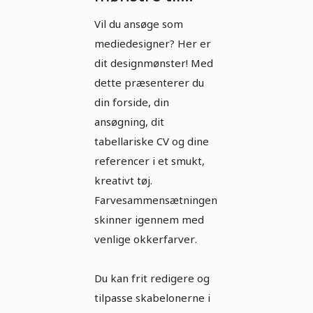
ansøgning som
Vil du ansøge som
mediedesigner:
mediedesigner? Her er
venlige
dit designmønster! Med
okkerfarver.
dette præsenterer du
din forside, din
ansøgning, dit
tabellariske CV og dine
referencer i et smukt,
kreativt tøj.
Farvesammensætningen
skinner igennem med
venlige okkerfarver.
Du kan frit redigere og
tilpasse skabelonerne i