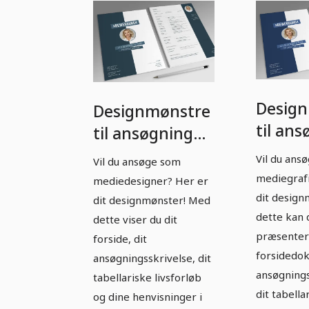
Desig
Designmønstre
til an
til ansøgning
som
som
Vil du ans
Vil du ansøge som
medieg
mediedesigner:
mediegraf
mediedesigner? Her er
officiel
klassisk blågrå
dit desig
dit designmønster! Med
mørke
dette kan 
dette viser du dit
præsenter
forside, dit
forsidedok
ansøgningsskrivelse, dit
ansøgnings
tabellariske livsforløb
dit tabella
og dine henvisninger i