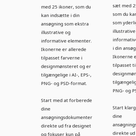
sæt med 2
med 25 ikoner, som du
som du ka
kan indsætte i din
som yderl
ansøgning som ekstra
illustrativ
illustrative og
informati
informative elementer.
i din ansøg
Ikonerne er allerede
Ikonerne e
tilpasset farverne i
tilpasset ti
designmønsteret og er
designmøn
tilgængelige i AI-, EPS-,
tilgængelig
PNG- og PSD-format.
PNG- og P
Start med at forberede
Start klar
dine
dine
ansøgningsdokumenter
ansøgning
direkte ud fra designet
direkte ud
og fokuser kun på