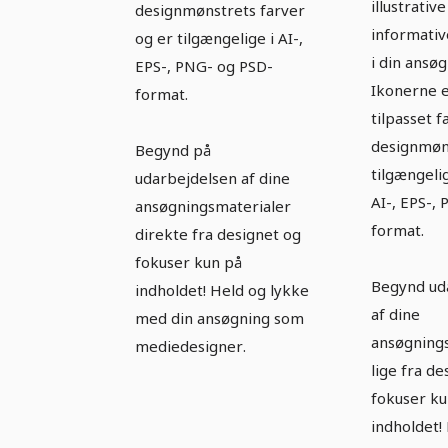
illustrativ
designmønstrets farver
informati
og er tilgængelige i AI-,
i din ansøg
EPS-, PNG- og PSD-
Ikonerne e
format.
tilpasset f
designmøn
Begynd på
tilgængelig
udarbejdelsen af dine
AI-, EPS-,
ansøgningsmaterialer
format.
direkte fra designet og
fokuser kun på
Begynd ud
indholdet! Held og lykke
af dine
med din ansøgning som
ansøgning
mediedesigner.
lige fra de
fokuser ku
indholdet!