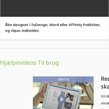
Åbn designet i InDesign, Word eller Affinity Publisher,
og tilpas indholdet.
Hjælpevideos Til brug
Re
GRATIS
ska
me
Vil 
ansø