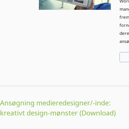
Word
mang
frem
forn
dere
ansø
Ansøgning medieredesigner/-inde:
kreativt design-mønster (Download)