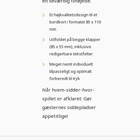
en seværdig tilføjelse.
Et højkvalitetsdesign til et
bordkort i formatet 85 x 110
mm
Udfoldet på begge klapper
(85 x 55 mm), inklusive
redigerbare tekstfelter
Meget nemt individuelt
tilpasseligt og optimalt
forberedt til tryk
Når hvem-sidder-hvor-
spillet er afklaret: Gør
gæsternes siddepladser
appetitlige!