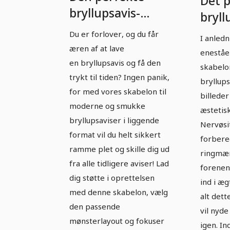
Det 
bryllupsavis-
bryl
skabelon i
– Ver
Du er forlover, og du får
I anledn
liggende format
æren af at lave
eneståe
en bryllupsavis og få den
skabelon
trykt til tiden? Ingen panik,
bryllup
for med vores skabelon til
billede
moderne og smukke
æstetis
bryllupsaviser i liggende
Nervøsi
format vil du helt sikkert
forbered
ramme plet og skille dig ud
ringmæ
fra alle tidligere aviser! Lad
forenen
dig støtte i oprettelsen
ind i æ
med denne skabelon, vælg
alt dett
den passende
vil nyde
mønsterlayout og fokuser
igen. In