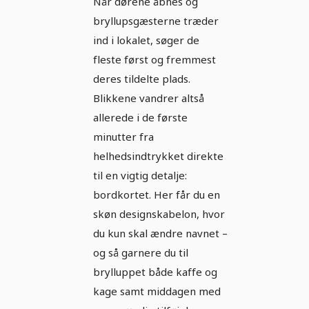
Når dørene åbnes og
– Version 14
bryllupsgæsterne træder
ind i lokalet, søger de
fleste først og fremmest
deres tildelte plads.
Blikkene vandrer altså
allerede i de første
minutter fra
helhedsindtrykket direkte
til en vigtig detalje:
bordkortet. Her får du en
skøn designskabelon, hvor
du kun skal ændre navnet –
og så garnere du til
brylluppet både kaffe og
kage samt middagen med