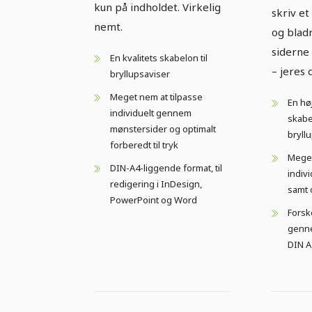
kun på indholdet. Virkelig
skriv et
nemt.
og blad
siderne
En kvalitets skabelon til
– jeres 
bryllupsaviser
Meget nem at tilpasse
En hø
individuelt gennem
skabel
mønstersider og optimalt
bryll
forberedt til tryk
Meget
DIN-A4-liggende format, til
indiv
redigering i InDesign,
samt o
PowerPoint og Word
Forsk
genne
DIN A