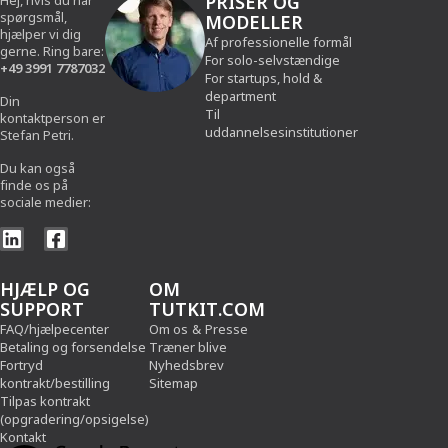
PRISER OG
Hej, hvis du har
spørgsmål,
MODELLER
hjælper vi dig
Af professionelle formål
gerne. Ring bare:
For solo-selvstændige
+49 3991 7787032
For startups, hold &
department
Din
Til
kontaktperson er
uddannelsesinstitutioner
Stefan Petri.
Du kan også
finde os på
sociale medier:
HJÆLP OG
OM
SUPPORT
TUTKIT.COM
FAQ/hjælpecenter
Om os
&
Presse
Betaling og forsendelse
Træner blive
Fortryd
Nyhedsbrev
kontrakt/bestilling
Sitemap
Tilpas kontrakt
(opgradering/opsigelse)
Kontakt