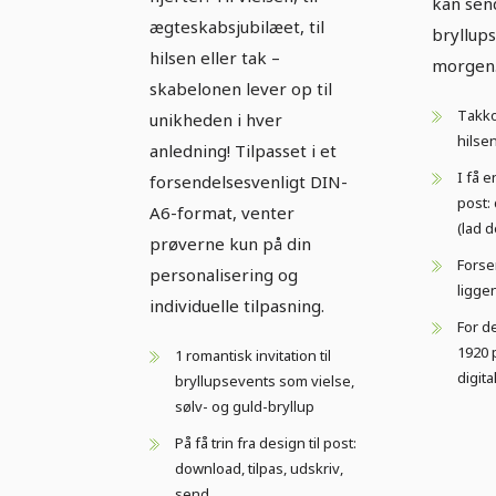
kan send
ægteskabsjubilæet, til
bryllups
hilsen eller tak –
morgen
skabelonen lever op til
Takko
unikheden i hver
hilsen
anledning! Tilpasset i et
I få e
forsendelsesvenligt DIN-
post: 
A6-format, venter
(lad d
prøverne kun på din
Forse
personalisering og
ligge
individuelle tilpasning.
For de
1920 p
1 romantisk invitation til
digit
bryllupsevents som vielse,
sølv- og guld-bryllup
På få trin fra design til post:
download, tilpas, udskriv,
send