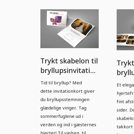
Trykt skabelon til
Trykt
bryllupsinvitation
bryll
- Version 14
kort 
Tid til bryllup? Med
Et eleg
dette invitationkort giver
hjertef
du bryllupsstemningen
fint afs
glædelige vinger. Tag
sider. 
sommerfuglene ud i
skabelon
verden og ind i gæsternes
takkort 
hjerter! Til vielsen, til