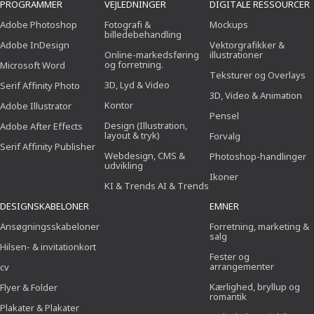
PROGRAMMER
VEJLEDNINGER
DIGITALE RESSOURCER
Adobe Photoshop
Fotografi &
Mockups
billedebehandling
Adobe InDesign
Vektorgrafikker &
Online-markedsføring
illustrationer
og forretning.
Microsoft Word
Teksturer og Overlays
3D, Lyd & Video
Serif Affinity Photo
3D, Video & Animation
Kontor
Adobe Illustrator
Pensel
Design (Illustration,
Adobe After Effects
layout & tryk)
Forvalg
Serif Affinity Publisher
Webdesign, CMS &
Photoshop-handlinger
udvikling
Ikoner
KI & Trends AI & Trends
DESIGNSKABELONER
EMNER
Ansøgningsskabeloner
Forretning, marketing &
salg
Hilsen- & invitationkort
Fester og
arrangementer
cv
Kærlighed, bryllup og
Flyer & Folder
romantik
Plakater & Plakater