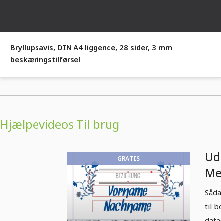
Bryllupsavis, DIN A4 liggende, 28 sider, 3 mm
beskæringstilførsel
Hjælpevideos Til brug
Ud
GRATIS
Me
kr
Såda
til 
dat