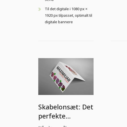
Til det digitale i 1080 px ×
1920 px tilpasset, optimalt til
digitale bannere
Skabelonsæt: Det
perfekte
bryllupsbordkort