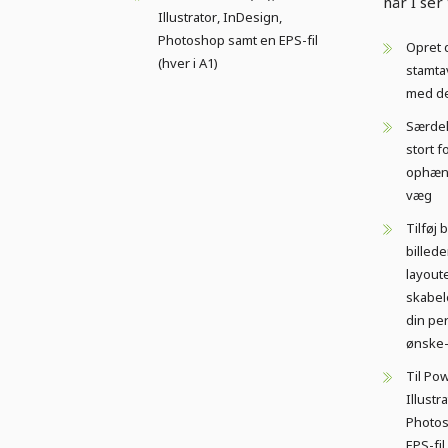
når I ser 
Illustrator, InDesign,
Photoshop samt en EPS-fil
Opret d
(hver i A1)
stamtav
med d
Særdel
stort fo
ophæn
væg
Tilføj 
billeder
layoute
skabelo
din pe
ønske-
Til Pow
Illustr
Photos
EPS-fil