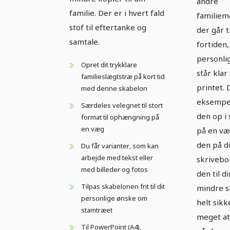
andre
familie. Der er i hvert fald
familie
stof til eftertanke og
der går t
samtale.
fortiden,
personli
Opret dit trykklare
står klar 
familieslægtstræ på kort tid
printet. 
med denne skabelon
eksempe
Særdeles velegnet til stort
den op i 
format til ophængning på
en væg
på en væ
den på di
Du får varianter, som kan
arbejde med tekst eller
skrivebor
med billeder og fotos
den til di
Tilpas skabelonen frit til dit
mindre sk
personlige ønske om
helt sik
stamtræet
meget at
Til PowerPoint (A4),