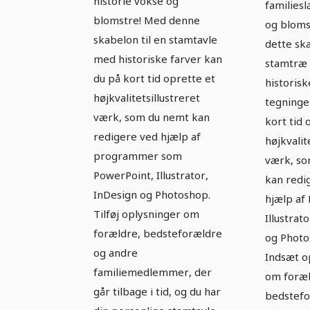
udseende
historie vokse og
families
udse
blomstre! Med denne
farvetegning
og bloms
sort-
skabelon til en stamtavle
dette ska
tegni
med historiske farver kan
stamtræ
du på kort tid oprette et
historisk
højkvalitetsillustreret
tegninge
værk, som du nemt kan
kort tid 
redigere ved hjælp af
højkvalit
programmer som
værk, so
PowerPoint, Illustrator,
kan redi
InDesign og Photoshop.
hjælp af
Tilføj oplysninger om
Illustrat
forældre, bedsteforældre
og Photo
og andre
Indsæt o
familiemedlemmer, der
om foræl
går tilbage i tid, og du har
bedstefo