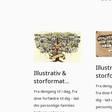
Illust
Illustrativ &
storf
storformat
skabel
Fra denga
skabelon til din
din fa
Fra dengang til i dag, fra
fra dine 
familieslægtstræ
stamt
dine forfædre til dig - lad
dig - lad 
- historisk
din personlige families
histor
personli