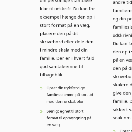
din personlige stamtavle
andre tid
klar til udskrift. Du kan for
familie
eksempel hænge den op i
og din p
stort format på en væg,
familiesl
placere den på dit
udskrivni
skrivebord eller dele den
Du kan f
i mindre skala med din
den op i 
familie. Der er i hvert fald
på en væ
god samtaleemne til
den på di
tilbageblik.
skrivebo
skalere 
Opret din trykfærdige
give den 
familiesstamme på kort tid
familie. D
med denne skabelon
sikkert 
Særligt egnet til stort
snak om 
format til ophængning på
en væg
Opret d