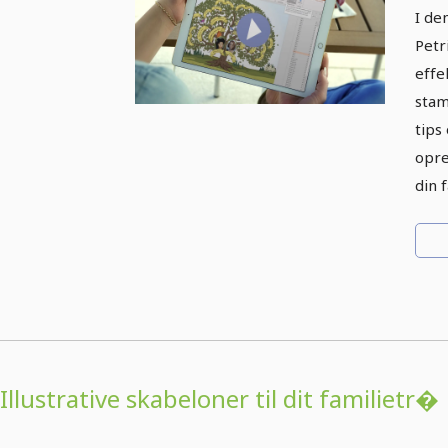
sk
I de
Petr
effe
stam
tips 
opre
din 
Illustrative skabeloner til dit familietr�