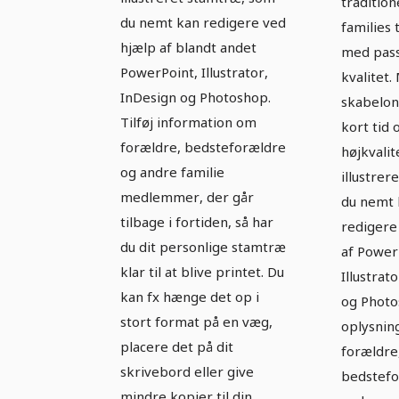
tradition
du nemt kan redigere ved
families 
hjælp af blandt andet
med pas
PowerPoint, Illustrator,
kvalitet.
InDesign og Photoshop.
skabelon
Tilføj information om
kort tid 
forældre, bedsteforældre
højkvalit
og andre familie
illustrer
medlemmer, der går
du nemt 
tilbage i fortiden, så har
redigere
du dit personlige stamtræ
af Power
klar til at blive printet. Du
Illustrat
kan fx hænge det op i
og Photos
stort format på en væg,
oplysnin
placere det på dit
forældre
skrivebord eller give
bedstefo
mindre kopier til din