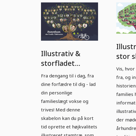
Illust
Illustrativ &
stor 
storfladet
til din
Vis, hvo
skabelon til dit
famili
Fra dengang til i dag, fra
fra, og 
familieslægtstræ
mode
dine forfædre til dig - lad
historie
- grønt æbletræ i
din personlige
tegni
families 
nattens mørke
familieslægt vokse og
informat
himme
trives! Med denne
illustrat
skabelon kan du på kort
der mød
tid oprette et højkvalitets
århundr
illustreret stamtræ, som