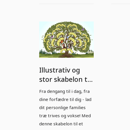
Illustrativ og
stor skabelon til
din
Fra dengang til i dag, fra
familieslægtstræ
dine forfædre til dig - lad
- forårsfrisk
dit personlige families
løværk.
træ trives og vokse! Med
denne skabelon til et