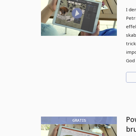
ma
I de
Petr
effe
skab
trick
impo
God 
Po
GRATIS
br