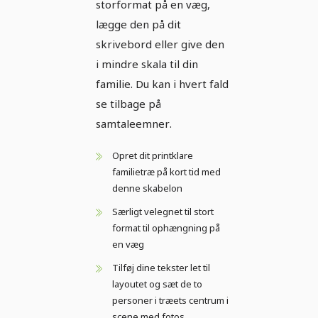
storformat på en væg,
lægge den på dit
skrivebord eller give den
i mindre skala til din
familie. Du kan i hvert fald
se tilbage på
samtaleemner.
Opret dit printklare
familietræ på kort tid med
denne skabelon
Særligt velegnet til stort
format til ophængning på
en væg
Tilføj dine tekster let til
layoutet og sæt de to
personer i træets centrum i
scene med fotos.