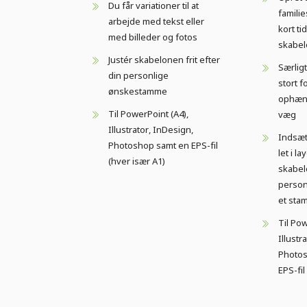
Du får variationer til at
famili
arbejde med tekst eller
kort t
med billeder og fotos
skabel
Justér skabelonen frit efter
Særligt
din personlige
stort fo
ønskestamme
ophæn
Til PowerPoint (A4),
væg
Illustrator, InDesign,
Indsæt
Photoshop samt en EPS-fil
let i la
(hver især A1)
skabelo
person
et sta
Til Pow
Illustr
Photos
EPS-fil