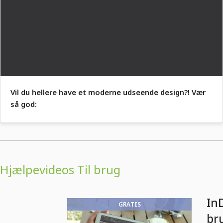
Vil du hellere have et moderne udseende design?! Vær
så god:
Hjælpevideos Til brug
InD
GRATIS
br