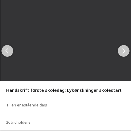
Handskrift første skoledag: Lykønskninger skolestart
Til en enestående dag!
26 Indholdene