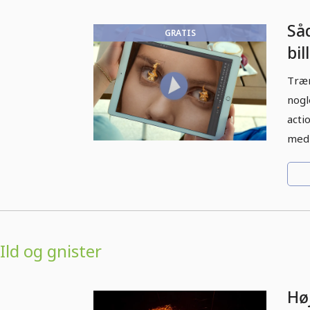
Så
GRATIS
bil
ild
Træn
nogl
acti
med 
Ild og gnister
Høj