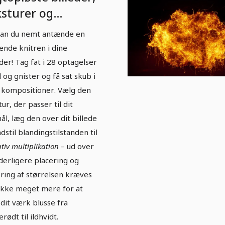
ksturer og
rlays: Inferno -
an du nemt antænde en
d & flammer 3.
ende knitren i dine
eder! Tag fat i 28 optagelser
d og gnister og få sat skub i
 kompositioner. Vælg den
ur, der passer til dit
ål, læg den over dit billede
ndstil blandingstilstanden til
tiv multiplikation
– ud over
derligere placering og
ering af størrelsen kræves
ikke meget mere for at
 dit værk blusse fra
erødt til ildhvidt.