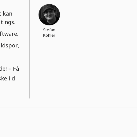
t kan
tings.
Stefan
ftware.
Kohler
ldspor,
de! – Få
ke ild