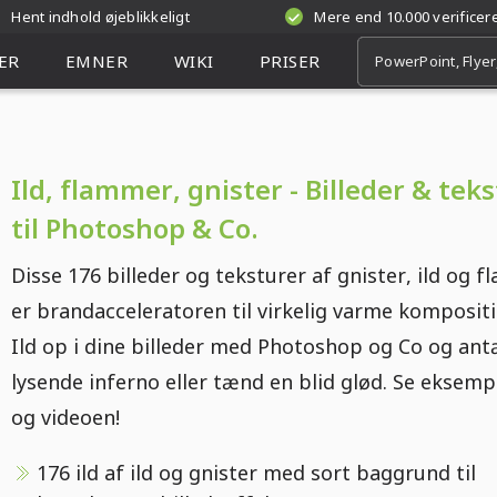
Hent indhold øjeblikkeligt
Mere end 10.000 verifice
ER
EMNER
WIKI
PRISER
Ild, flammer, gnister - Billeder & tek
til Photoshop & Co.
Disse 176 billeder og teksturer af gnister, ild og 
er brandacceleratoren til virkelig varme kompositi
Ild op i dine billeder med Photoshop og Co og an
lysende inferno eller tænd en blid glød. Se eksemp
og videoen!
176 ild af ild og gnister med sort baggrund til