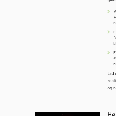
2
s
b
n
f
b
J
e
b
Lad 
real
og n
Høj