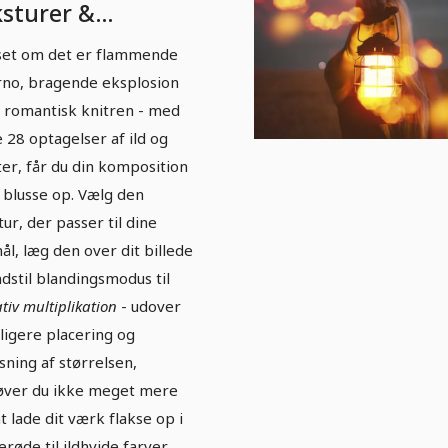
ksturer &
rlays: Inferno -
et om det er flammende
d & flammer 1
rno, bragende eksplosion
r romantisk knitren - med
e 28 optagelser af ild og
ter, får du din komposition
at blusse op. Vælg den
tur, der passer til dine
ål, læg den over dit billede
ndstil blandingsmodus til
tiv multiplikation
- udover
ligere placering og
asning af størrelsen,
ver du ikke meget mere
at lade dit værk flakse op i
erøde til ildhvide farver.