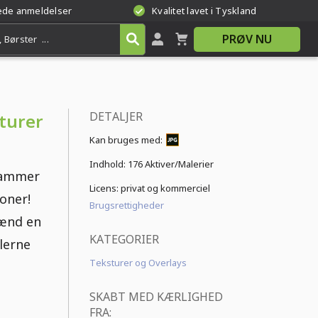
rede anmeldelser
Kvalitet lavet i Tyskland
PRØV NU
DETALJER
sturer
Kan bruges med:
Indhold:
176 Aktiver/Malerier
flammer
Licens: privat og kommerciel
oner!
Brugsrettigheder
tænd en
KATEGORIER
lerne
Teksturer og Overlays
SKABT MED KÆRLIGHED
FRA: