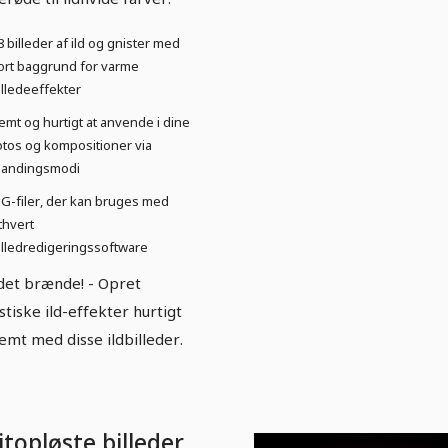
8 billeder af ild og gnister med
ort baggrund for varme
illedeeffekter
emt og hurtigt at anvende i dine
otos og kompositioner via
landingsmodi
PG-filer, der kan bruges med
thvert
illedredigeringssoftware
det brænde! - Opret
istiske ild-effekter hurtigt
emt med disse ildbilleder.
topløste billeder,