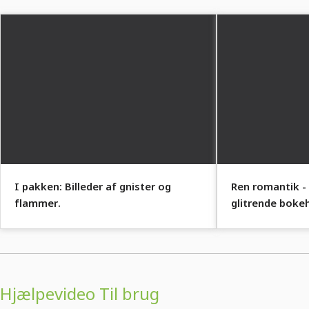
I pakken: Billeder af gnister og
Ren romantik - 
flammer.
glitrende bokeh
Hjælpevideo Til brug