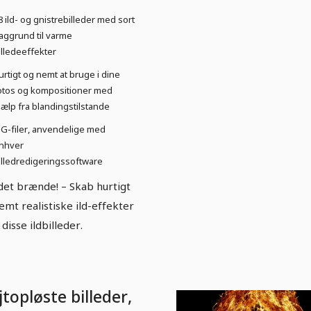
8 ild- og gnistrebilleder med sort
aggrund til varme
illedeeffekter
urtigt og nemt at bruge i dine
otos og kompositioner med
jælp fra blandingstilstande
PG-filer, anvendelige med
nhver
illedredigeringssoftware
det brænde! – Skab hurtigt
emt realistiske ild-effekter
disse ildbilleder.
topløste billeder,