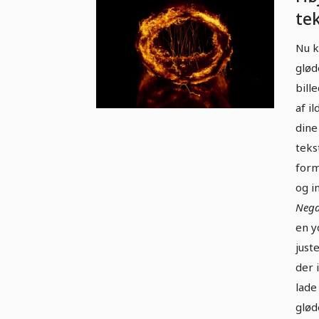
te
ove
Nu k
Il
glød
bill
af il
dine
tekst
form
og i
Nega
en y
just
der 
lade
glød