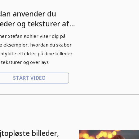
dan anvender du
leder og teksturer af
, flammer og gnister.
er Stefan Kohler viser dig på
e eksempler, hvordan du skaber
onfyldte effekter på dine billeder
teksturer og overlays.
START VIDEO
topløste billeder,