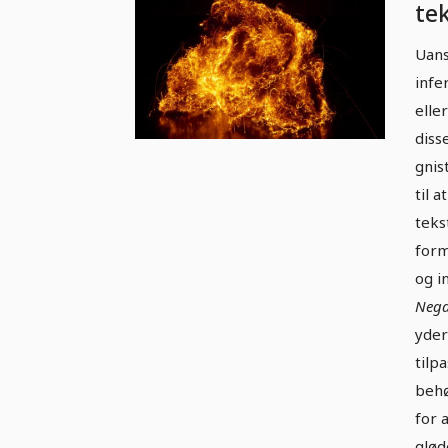
te
ove
Uans
il
infe
elle
diss
gnis
til 
teks
form
og i
Nega
yder
tilp
behø
for 
glød