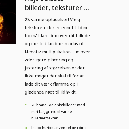
billeder, teksturer &
overlays: Inferno -
28 varme optagelser! Vælg
Ild & Flammer 4.
teksturen, der er egnet til dine
formål, læg den over dit billede
og indstil blandingsmodus til
Negativ multiplikation - ud over
yderligere placering og
justering af størrelsen er der
ikke meget der skal til for at
lade dit værk flamme op i
glødende rødt til ildhvidt.
28 brand- og gnistbilleder med
sort baggrund til varme
billedeeffekter
let og hurtigt anvendelige i dine