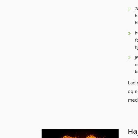
2
b
b
h
f
h
J
e
b
Lad 
og n
med 
Høj