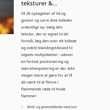
teksturer &
overlays: Inferno -
Få 28 optagelser af ild og
Ild & flammer 2
gnister og varm dine billeder
ordentligt op. Vælg den
tekstur, der er egnet til dit
formål, læg den over dit billede
og indstil blandingstilstand til
negativ multiplikation
- udover
en fortsat positionering og
størrelsesjustering er der ikke
meget mere at gøre for at få
dit værk til at flimre i
flammende røde til hvide
flammer.
28 ild- og gnistrebilleder med sort