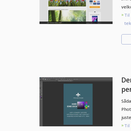
vel
Til
tek
De
pe
pe
Såda
Phot
just
Til