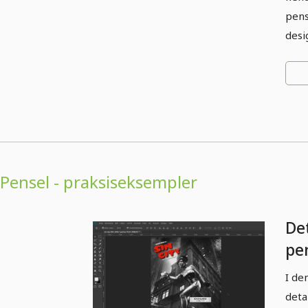
pens
desi
Pensel - praksiseksempler
De
pe
2.1
I de
Pe
deta