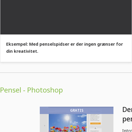
Eksempel: Med penselspidser er der ingen grænser for
din kreativitet.
Pensel - Photoshop
De
GRATIS
pe
Intr