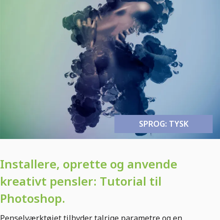
SPROG: TYSK
Installere, oprette og anvende
kreativt pensler: Tutorial til
Photoshop.
Penselværktøjet tilbyder talrige parametre og en