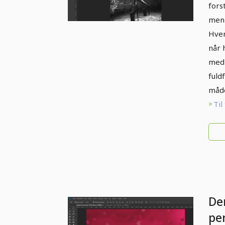
sti
fors
fær
men 
Hver
før
når 
med 
fuld
måd
Til
De
pe