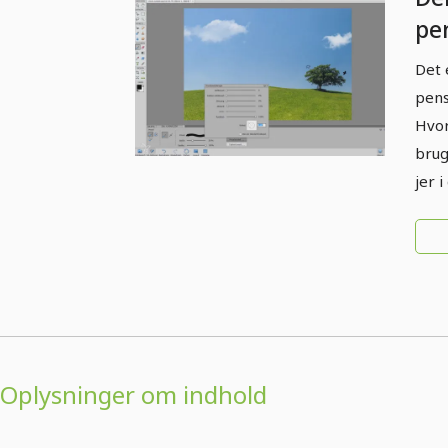
pe
in
Det 
El
pens
Hvor
brug
jer i
Oplysninger om indhold