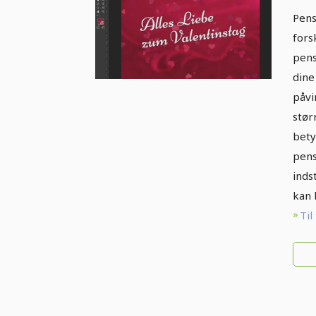
pe
Pens
jit
fors
mer
pens
dine
påvi
stør
bety
pens
inds
kan 
Til