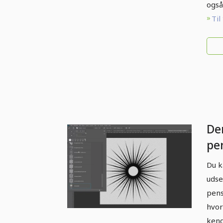
også
Til
De
pe
po
Du 
ba
udse
pen
pens
hvor
kend