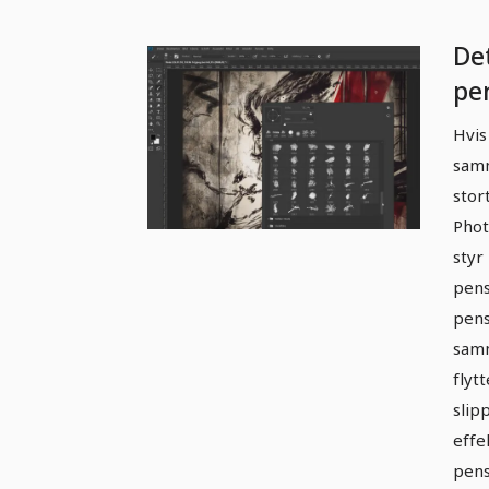
De
pe
er 
Hvis
Ad
samm
st
stor
pe
Phot
styr
pens
pens
sam
flyt
slip
effe
pens