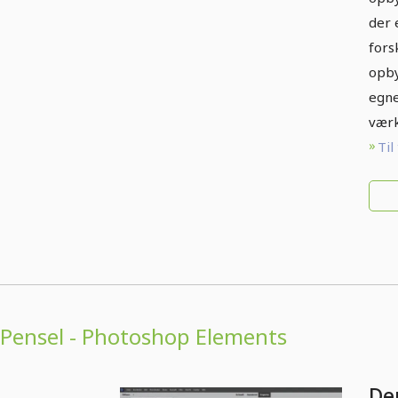
der 
fors
opby
egne
værk
Til
Pensel - Photoshop Elements
De