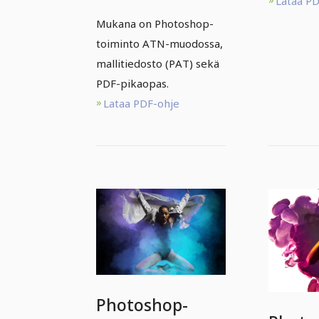
Lataa P
Mukana on Photoshop-
toiminto ATN-muodossa,
mallitiedosto (PAT) sekä
PDF-pikaopas.
Lataa PDF-ohje
Photoshop-