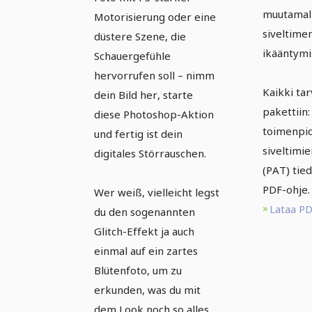
muutamall
Motorisierung oder eine
siveltime
düstere Szene, die
ikääntymi
Schauergefühle
hervorrufen soll – nimm
Kaikki tar
dein Bild her, starte
pakettiin
diese Photoshop-Aktion
toimenpid
und fertig ist dein
siveltimie
digitales Störrauschen.
(PAT) tied
PDF-ohje.
Wer weiß, vielleicht legst
Lataa P
du den sogenannten
Glitch-Effekt ja auch
einmal auf ein zartes
Blütenfoto, um zu
erkunden, was du mit
dem Look noch so alles