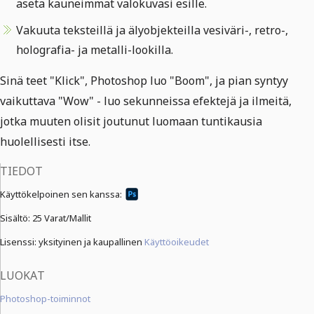
aseta kauneimmat valokuvasi esille.
Vakuuta teksteillä ja älyobjekteilla vesiväri-, retro-,
holografia- ja metalli-lookilla.
Sinä teet "Klick", Photoshop luo "Boom", ja pian syntyy
vaikuttava "Wow" - luo sekunneissa efektejä ja ilmeitä,
jotka muuten olisit joutunut luomaan tuntikausia
huolellisesti itse.
TIEDOT
Käyttökelpoinen sen kanssa:
Sisältö:
25 Varat/Mallit
Lisenssi: yksityinen ja kaupallinen
Käyttöoikeudet
LUOKAT
Photoshop-toiminnot