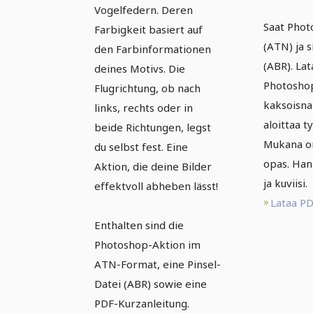
Vogelfedern. Deren
Saat Pho
Farbigkeit basiert auf
(ATN) ja 
den Farbinformationen
(ABR). L
deines Motivs. Die
Photoshop
Flugrichtung, ob nach
kaksoisna
links, rechts oder in
aloittaa t
beide Richtungen, legst
Mukana on
du selbst fest. Eine
opas. Hank
Aktion, die deine Bilder
ja kuviisi.
effektvoll abheben lässt!
Lataa P
Enthalten sind die
Photoshop-Aktion im
ATN-Format, eine Pinsel-
Datei (ABR) sowie eine
PDF-Kurzanleitung.