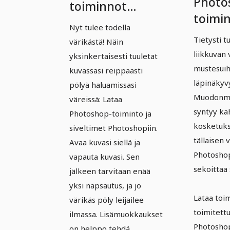
Photo
toiminnot
toimi
premium-
Nyt tulee todella
premi
luokkaan - Vol.
Tietysti 
värikästä! Näin
– Osa 
2: 11 | Värikkäät
liikkuvan
yksinkertaisesti tuuletat
Animoi
mustesuih
pölypilvet
kuvassasi reippaasti
värikk
läpinäkyv
pölyä haluamissasi
Muodonmu
muste
väreissä: Lataa
syntyy ka
Photoshop-toiminto ja
kosketuks
siveltimet Photoshopiin.
tällaisen 
Avaa kuvasi siellä ja
Photoshop
vapauta kuvasi. Sen
sekoittaa 
jälkeen tarvitaan enää
yksi napsautus, ja jo
Lataa toi
värikäs pöly leijailee
toimitettu
ilmassa. Lisämuokkaukset
Photoshop
on helppo tehdä