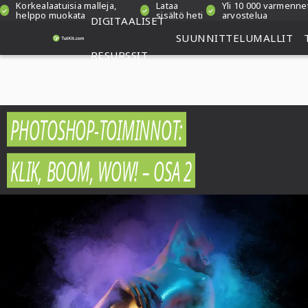
Korkealaatuisia malleja,
Lataa
Yli 10 000 varmenne
helppo muokata
sisältö heti
arvostelua
DIGITAALISET
SUUNNITTELUMALLIT
RESURSSIT
PHOTOSHOP-TOIMINNOT:
KLIK, BOOM, WOW! – OSA 2