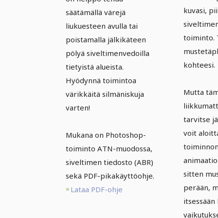
kuvasi, p
säätämällä värejä
siveltimen
liukuesteen avulla tai
toiminto.
poistamalla jälkikäteen
mustetäpl
pölyä siveltimenvedoilla
kohteesi.
tietyistä alueista.
Hyödynnä toimintoa
Mutta täm
värikkäitä silmäniskuja
liikkuma
varten!
tarvitse j
voit aloit
Mukana on Photoshop-
toiminnon 
toiminto ATN-muodossa,
animaation
siveltimen tiedosto (ABR)
sitten mu
sekä PDF-pikakäyttöohje.
perään, m
Lataa PDF-ohje
itsessään
vaikutuks