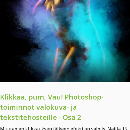
Klikkaa, pum, Vau! Photoshop-
toiminnot valokuva- ja
tekstitehosteille - Osa 2
Muutaman klikkauksen jälkeen efekti on valmis. Näillä 15