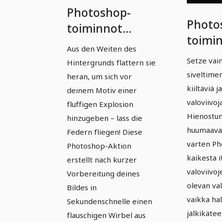
Photoshop-
Photo
toiminnot
toimi
Premium-
Aus den Weiten des
Premiu
luokassa - Osa
Setze va
Hintergrunds flattern sie
14 | K
2: 13 | Lentävät
siveltimen
heran, um sich vor
valovii
kiiltäviä 
sulat
deinem Motiv einer
valoviivoja
fluffigen Explosion
Hienostun
hinzugeben – lass die
huumaavaa
Federn fliegen! Diese
varten Ph
Photoshop-Aktion
kaikesta i
erstellt nach kurzer
valoviivoj
Vorbereitung deines
olevan va
Bildes in
vaikka hal
Sekundenschnelle einen
jälkikätee
flauschigen Wirbel aus