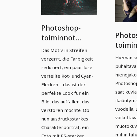
Photoshop-
Photo
toiminnot
toimi
huippuluokasta
Das Motiv in Streifen
huipp
- Vol. 2: 05 |
Hieman s
verzerrt, die Farbigkeit
Osa 2:
Häiriövaikutus
puhaltava
reduziert, ein paar lose
Ikään
hienojakoi
valokuville
verteilte Rot- und Cyan-
kuville
Photoshop
Flecken – das ist der
saat kuvia
perfekte Look für ein
ikääntym
Bild, das auffallen, das
vuodella. 
verstören möchte. Ob
vaikuttava
nun ausdrucksstarkes
muotokuv
Charakterporträt, ein
mihin tah
Foto mit PS-starker