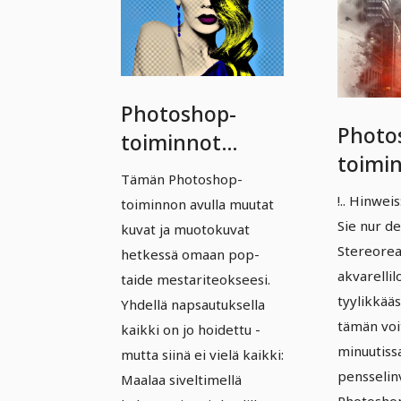
Photoshop-
Photo
toiminnot
toimi
premium-
Tämän Photoshop-
premi
luokassa - Vol.
!.. Hinwei
toiminnon avulla muutat
Vol. 2:
2: 03 | Pop Art -
Sie nur de
kuvat ja muotokuvat
Maala
Stereorea
efekti ja -
hetkessä omaan pop-
akvare
akvarellil
taide mestariteokseesi.
animaatio
tyylikkääs
kuville
Yhdellä napsautuksella
tämän voi
kaikki on jo hoidettu -
minuutiss
mutta siinä ei vielä kaikki:
pensselin
Maalaa siveltimellä
Photoshop