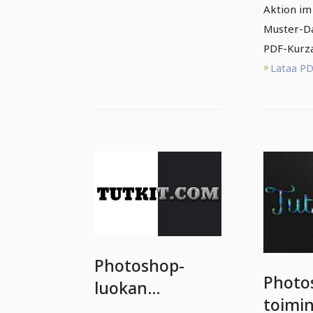
Aktion im
Muster-Da
PDF-Kurza
Lataa P
Photoshop-
Photo
luokan
toimi
premium-