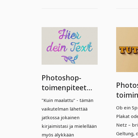
Photoshop-
Photo
toimenpiteet
toimi
huippuluokasta
"Kuin maalattu" - tämän
premi
– Vol. 2: 07 |
Ob ein Sp
vaikutelman lähettää
– Vol. 
Maalaismainen
Plakat od
jatkossa jokainen
Retroe
Netz – br
akvarelliefekti
kirjaimistasi ja mielellään
tekstei
Geltung, d
myös älykkään
teksteille ja