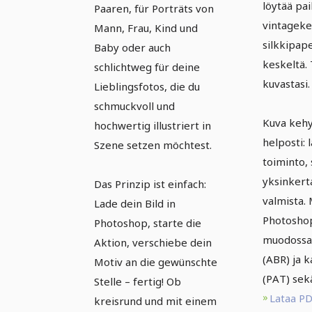
löytää pa
Paaren, für Porträts von
vintageke
Mann, Frau, Kind und
silkkipap
Baby oder auch
keskeltä. 
schlichtweg für deine
kuvastasi.
Lieblingsfotos, die du
schmuckvoll und
Kuva kehy
hochwertig illustriert in
helposti: 
Szene setzen möchtest.
toiminto,
yksinkert
Das Prinzip ist einfach:
valmista.
Lade dein Bild in
Photosho
Photoshop, starte die
muodossa,
Aktion, verschiebe dein
(ABR) ja k
Motiv an die gewünschte
(PAT) sek
Stelle – fertig! Ob
Lataa P
kreisrund und mit einem