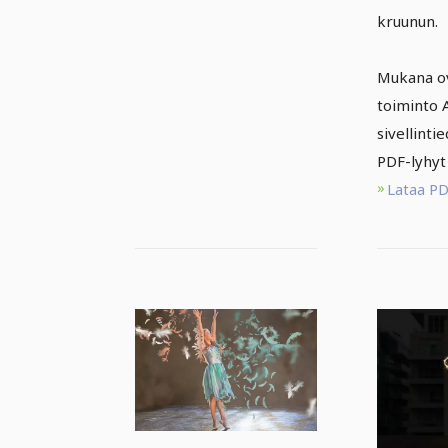
kruunun.
Mukana o
toiminto
sivellinti
PDF-lyhyt
Lataa P