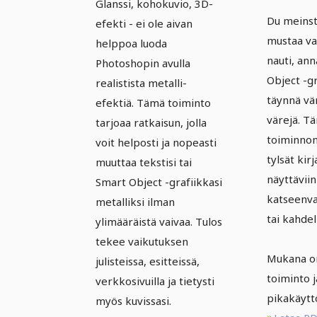
Glanssi, kohokuvio, 3D-
laatul
toiminnot - Vol.
Du meinst,
efekti - ei ole aivan
10 |
2: 09 |
mustaa val
helppoa luoda
Hologr
nauti, ann
Metalliefekti
Photoshopin avulla
tekstei
Object -gr
realistista metalli-
teksteille ja
täynnä vä
Smarto
efektiä. Tämä toiminto
älykkäille
värejä. T
tarjoaa ratkaisun, jolla
objekteille
toiminnon
voit helposti ja nopeasti
tylsät kir
muuttaa tekstisi tai
näyttäviin
Smart Object -grafiikkasi
katseenva
metalliksi ilman
tai kahdel
ylimääräistä vaivaa. Tulos
tekee vaikutuksen
Mukana o
julisteissa, esitteissä,
toiminto 
verkkosivuilla ja tietysti
pikakäytt
myös kuvissasi.