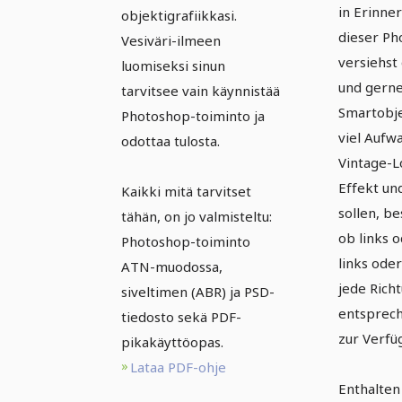
in Erinner
älyobj
objektigrafiikkasi.
Smartobjekteille
dieser Ph
Vesiväri-ilmeen
versiehst
luomiseksi sinun
und gerne
tarvitsee vain käynnistää
Smartobj
Photoshop-toiminto ja
viel Aufw
odottaa tulosta.
Vintage-L
Effekt un
Kaikki mitä tarvitset
sollen, b
tähän, on jo valmisteltu:
ob links 
Photoshop-toiminto
links oder
ATN-muodossa,
jede Richt
siveltimen (ABR) ja PSD-
entsprec
tiedosto sekä PDF-
zur Verfü
pikakäyttöopas.
Lataa PDF-ohje
Enthalten