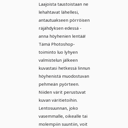
Laajoista taustoistaan ne
lehahtavat lähellesi,
antautuakseen pörröisen
räjähdyksen edessä -
anna höyhenien lentää!
Tämä Photoshop-
toiminto luo lyhyen
valmistelun jälkeen
kuvastasi hetkessä linnun
höyhenistä muodostuvan
pehmeän pyörteen.
Niiden värit perustuvat
kuvan väritietoihin.
Lentosuunnan, joko
vasemmalle, oikealle tai
molempiin suuntiin, voit