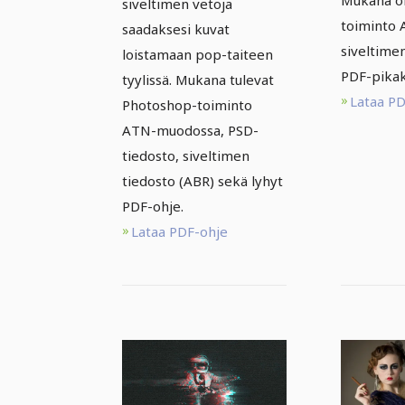
siveltimen vetoja
toiminto
saadaksesi kuvat
siveltime
loistamaan pop-taiteen
PDF-pikak
tyylissä. Mukana tulevat
Lataa P
Photoshop-toiminto
ATN-muodossa, PSD-
tiedosto, siveltimen
tiedosto (ABR) sekä lyhyt
PDF-ohje.
Lataa PDF-ohje