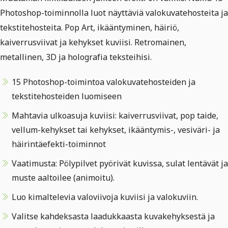
Photoshop-toiminnolla luot näyttäviä valokuvatehosteita ja
tekstitehosteita. Pop Art, ikääntyminen, häiriö,
kaiverrusviivat ja kehykset kuviisi. Retromainen,
metallinen, 3D ja holografia teksteihisi.
15 Photoshop-toimintoa valokuvatehosteiden ja
tekstitehosteiden luomiseen
Mahtavia ulkoasuja kuviisi: kaiverrusviivat, pop taide,
vellum-kehykset tai kehykset, ikääntymis-, vesiväri- ja
häirintäefekti-toiminnot
Vaatimusta: Pölypilvet pyörivät kuvissa, sulat lentävät ja
muste aaltoilee (animoitu).
Luo kimaltelevia valoviivoja kuviisi ja valokuviin.
Valitse kahdeksasta laadukkaasta kuvakehyksestä ja