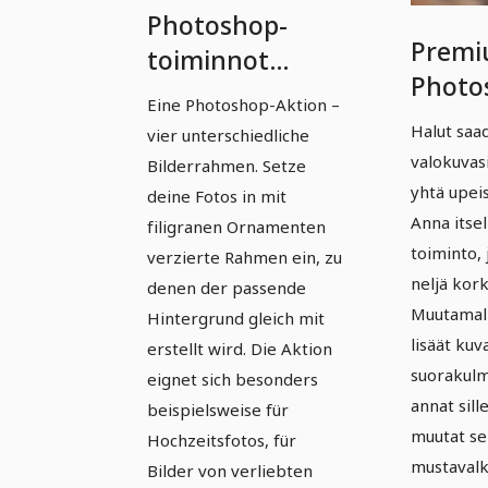
Photoshop-
Premi
toiminnot
Photo
Premium-
Eine Photoshop-Aktion –
toimin
luokassa – Vol.
Halut saa
vier unterschiedliche
02 | N
2: 01 | Neljä
valokuvasi
Bilderrahmen. Setze
laadu
yhtä upei
romanttista
deine Fotos in mit
valok
Anna itse
filigranen Ornamenten
kuvakehystä
toiminto, 
verzierte Rahmen ein, zu
neljä kork
denen der passende
Muutamall
Hintergrund gleich mit
lisäät kuv
erstellt wird. Die Aktion
suorakul
eignet sich besonders
annat sill
beispielsweise für
muutat se
Hochzeitsfotos, für
mustavalko
Bilder von verliebten