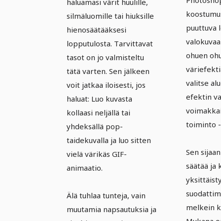
haluamasi värit huulille,
koostumus
silmäluomille tai hiuksille
puuttuva l
hienosäätääksesi
valokuvaa
lopputulosta. Tarvittavat
ohuen ohut
tasot on jo valmisteltu
väriefekti
tätä varten. Sen jälkeen
valitse al
voit jatkaa iloisesti, jos
efektin v
haluat: Luo kuvasta
voimakkai
kollaasi neljällä tai
toiminto -
yhdeksällä pop-
taidekuvalla ja luo sitten
Sen sijaan
vielä värikäs GIF-
säätää ja
animaatio.
yksittäist
suodattimi
Älä tuhlaa tunteja, vain
melkein ku
muutamia napsautuksia ja
Mukana o