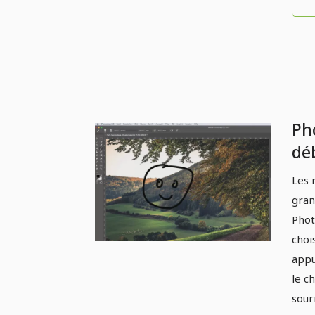
Ph
dé
1.7
Les 
gran
Phot
choi
appu
le c
souri