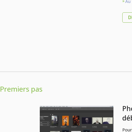
Au 
D
Premiers pas
Ph
dé
pro
Pour