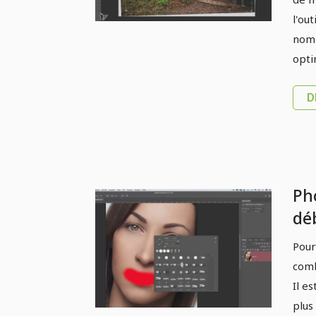
l'out
nomb
opti
D
Ph
dé
Mo
Pour
comb
Il e
plus