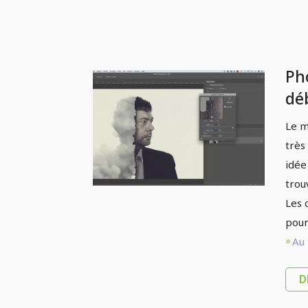
Ph
dé
Co
Le m
très
idée
trou
Les 
pour
Au 
D