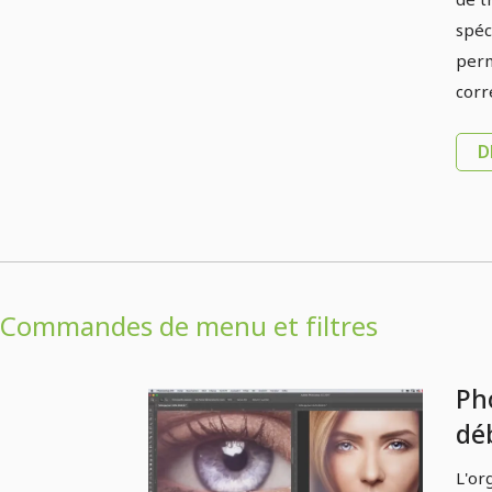
spéc
perm
corr
D
Commandes de menu et filtres
Ph
déb
Or
L'or