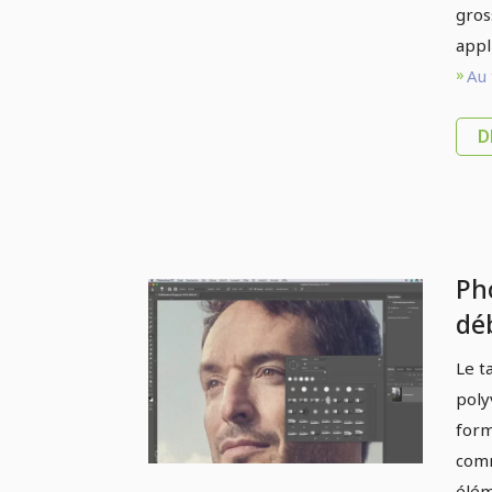
gros
appl
Au 
D
Ph
dé
- 
Le t
du
poly
form
comm
élém