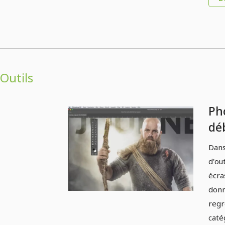
Outils
Ph
déb
Ap
Dans
d'ou
écra
donn
regr
caté