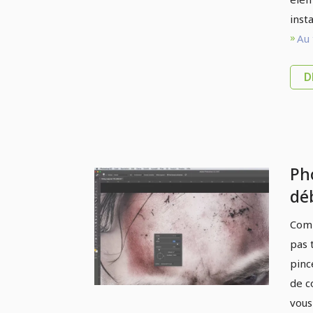
insta
Au 
D
Ph
dé
Pi
Comm
zo
pas 
pinc
de c
vous