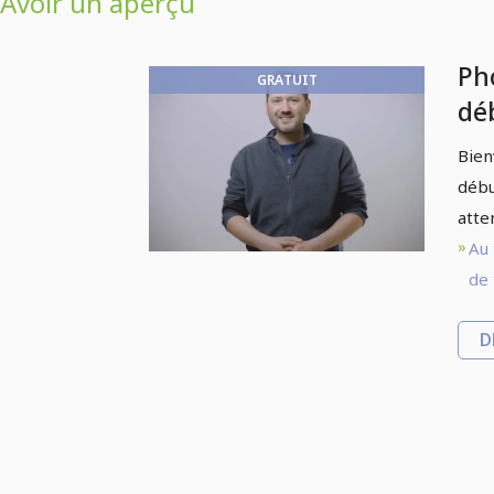
Avoir un aperçu
Ph
GRATUIT
déb
In
Bien
débu
atte
Au 
de 
D