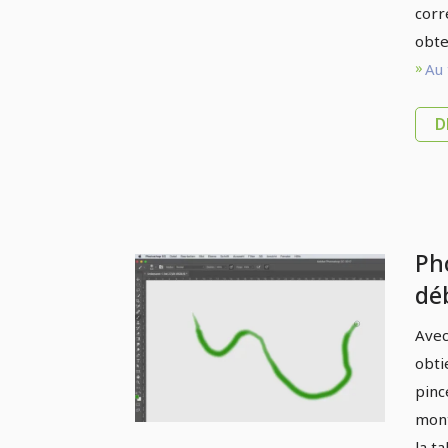
corr
obte
Au 
D
Ph
déb
4.
Avec
obti
pinc
mont
la t