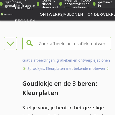
Content
Meer dan 10.000
sjablonen,
gemaakt
direct
gecontroleerde
gemakkelijk aan te
in
DIGITALE
download
beoordelingen
passen
Duitsland
ONTWERPSJABLONEN
ONDERWERP
BRONNEN
Gratis afbeeldingen, grafieken en ontwerp-sjablonen
Sprookjes: Kleurplaten met bekende motieven
Goudlokje en de 3 beren:
Kleurplaten
Stel je voor, je bent in het gezellige