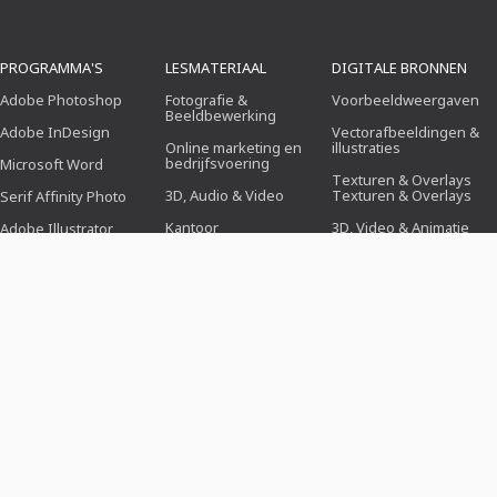
PROGRAMMA'S
LESMATERIAAL
DIGITALE BRONNEN
Adobe Photoshop
Fotografie &
Voorbeeldweergaven
Beeldbewerking
Adobe InDesign
Vectorafbeeldingen &
Online marketing en
illustraties
bedrijfsvoering
Microsoft Word
Texturen & Overlays
3D, Audio & Video
Texturen & Overlays
Serif Affinity Photo
Kantoor
3D, Video & Animatie
Adobe Illustrator
Ontwerp (illustratie, lay-
Penseel
Adobe After Effects
out & druk)
Voorinstellingen
Serif Affinity Publisher
Webdesign, CMS &
Ontwikkeling
Photoshop-acties
Kunstmatige
Icons
intelligentie & trends
ONTWERPSJABLONEN
THEMAWERELDEN
INDUSTRIEËN
Sollicitatiesjablonen
Zaken, Marketing &
Voor fotografen
Verkoop
Groet- &
Voor social media
uitnodigingskaarten
Feesten & Evenementen
manager