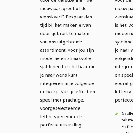
voor de kerstbanner, de
voor de 
nieuwjaarsgroet of de
nieuwjaa
wenskaart? Bespaar dan
wenskaa
tijd bij het maken ervan
is het: v
door gebruik te maken
moderne 
van ons uitgebreide
sjablone
assortiment. Voor jou zijn
je naar 
moderne en smaakvolle
volgend
sjablonen beschikbaar die
integrer
je naar wens kunt
en speel
integreren in je volgende
vooraf 
ontwerp. Kies je effect en
letterty
speel met prachtige,
perfecte
voorgeselecteerde
6 vol
lettertypen voor de
tekste
perfecte uitstraling.
*.afde