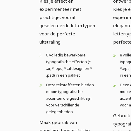
Kies je effect en
ontwerp 
experimenteer met
Kies je 
prachtige, vooraf
experim
geselecteerde lettertypen
elegant
voor de perfecte
letterty
uitstraling.
perfecte
8 volledig bewerkbare
8 vol
typografische effecten (*
typogr
.ai, * .eps, * .afdesign en *
*.eps,
.psd) in één pakket
in één
Deze teksteffecten bieden
Deze 
mooie typografische
mooie
accenten die geschikt zijn
accent
voor verschillende
voor 
gelegenheden
Gebruik
Maak gebruik van
typograf
populaire typografische