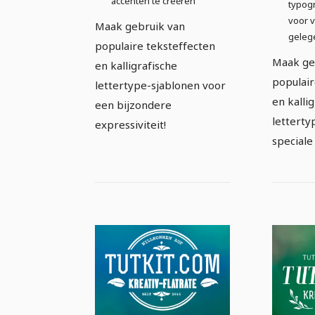
accenten te creëren
typog
voor v
Maak gebruik van
geleg
populaire teksteffecten
Maak ge
en kalligrafische
populair
lettertype-sjablonen voor
en kalli
een bijzondere
letterty
expressiviteit!
speciale