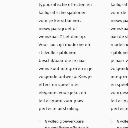
sjablonen -
sjabl
typografische effecten en
kalligra
Decoratief
Elega
kalligrafische sjablonen
voor de
voor je kerstbanner,
nieuwjaa
nieuwjaarsgroet of
wenskaa
wenskaart? Let dan op:
aan de sl
Voor jou zijn moderne en
moderne 
stijlvolle sjablonen
sjablone
beschikbaar die je naar
je naar 
wens kunt integreren in je
volgend
volgende ontwerp. Kies je
integrer
effect en speel met
en speel
elegante, voorgekozen
voorges
lettertypen voor jouw
letterty
perfecte uitstraling.
perfecte 
8 volledig bewerkbare
8 vol
typografische effecten (*
typogr