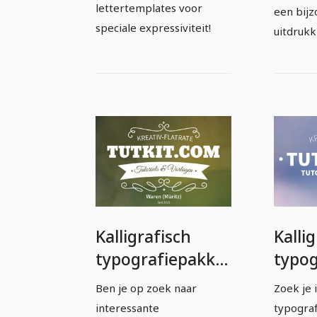
lettertemplates voor
een bij
speciale expressiviteit!
uitdrukk
Kalligrafisch
Kalli
typografiepakket
typog
- volledig
- voll
Ben je op zoek naar
Zoek je 
bewerkbare
bewe
interessante
typograf