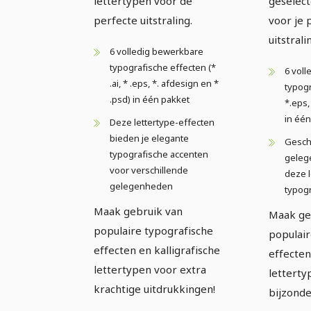
lettertypen voor de
geselect
perfecte uitstraling.
voor je 
uitstrali
6 volledig bewerkbare
typografische effecten (*
6 vol
.ai, * .eps, *. afdesign en *
typogr
.psd) in één pakket
*.eps,
in éé
Deze lettertype-effecten
bieden je elegante
Geschi
typografische accenten
geleg
voor verschillende
deze l
gelegenheden
typog
Maak gebruik van
Maak ge
populaire typografische
populair
effecten en kalligrafische
effecten
lettertypen voor extra
letterty
krachtige uitdrukkingen!
bijzonde