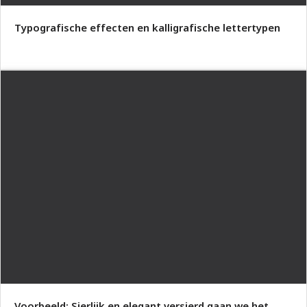
Typografische effecten en kalligrafische lettertypen
Voorbeeld: Sierlijk en elegant versierd gaan we het