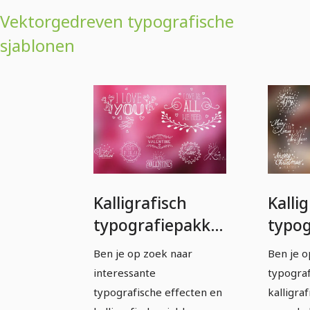
Vektorgedreven typografische
sjablonen
Kalligrafisch
Kalli
typografiepakket
typog
- gevectoriseerde
- vec
Ben je op zoek naar
Ben je o
sjablonen -
sjabl
interessante
typograf
Versie 01
02
typografische effecten en
kalligra