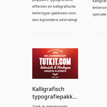
kalligra
effecten en kalligrafische
lettero
lettertype sjablonen voor
speciale
een bijzondere uitstraling!
Kalligrafisch
typografiepakket
- volledig
Zoek je interessante