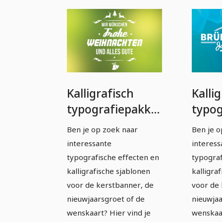
Kalligrafisch
Kalli
typografiepakket
typog
- volledig
- voll
Ben je op zoek naar
Ben je o
bewerkbare
bewe
interessante
interess
sjablonen -
sjabl
typografische effecten en
typograf
feestdagen
kalligrafische sjablonen
kalligra
voor de kerstbanner, de
voor de 
nieuwjaarsgroet of de
nieuwjaa
wenskaart? Hier vind je
wenskaa