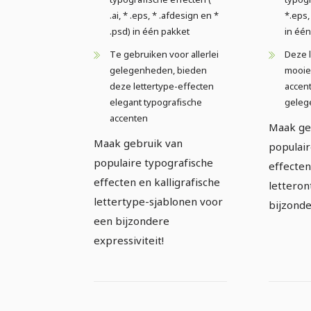
.ai, * .eps, * .afdesign en *
*.eps,
.psd) in één pakket
in één
Te gebruiken voor allerlei
Deze l
gelegenheden, bieden
mooie
deze lettertype-effecten
accen
elegant typografische
geleg
accenten
Maak ge
Maak gebruik van
populair
populaire typografische
effecten
effecten en kalligrafische
lettero
lettertype-sjablonen voor
bijzonde
een bijzondere
expressiviteit!