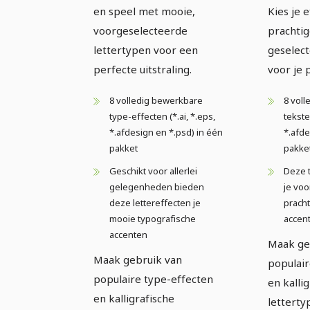
en speel met mooie,
Kies je 
voorgeselecteerde
prachtig
lettertypen voor een
geselect
perfecte uitstraling.
voor je 
8 volledig bewerkbare
8 vol
type-effecten (*.ai, *.eps,
tekste
*.afdesign en *.psd) in één
*.afde
pakket
pakke
Geschikt voor allerlei
Deze 
gelegenheden bieden
je vo
deze lettereffecten je
pracht
mooie typografische
accen
accenten
Maak ge
Maak gebruik van
populair
populaire type-effecten
en kalli
en kalligrafische
letterty