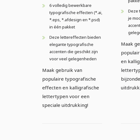
pakke
6 volledig bewerkbare
Deze 
typografische effecten (*.ai,
je moo
*.eps, *.afdesign en *.psd)
accent
in één pakket
geleg
Deze lettereffecten bieden
Maak ge
elegante typografische
accenten die geschikt zijn
populair
voor veel gelegenheden
en kalli
Maak gebruik van
letterty
populaire typografische
bijzond
effecten en kalligrafische
uitdrukk
lettertypen voor een
speciale uitdrukking!