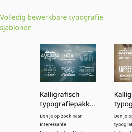
Volledig bewerkbare typografie-
sjablonen
Kalligrafisch
Kalli
typografiepakket
typog
- volledig
- voll
Ben je op zoek naar
Ben je o
aanpasbare
bewe
interessante
typograf