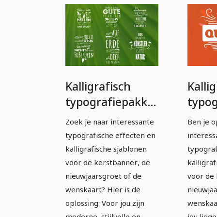
Kalligrafisch
Kalli
typografiepakket
typog
- volledig
- voll
Zoek je naar interessante
Ben je o
bewerkbare
bewe
typografische effecten en
interess
sjablonen -
sjabl
kalligrafische sjablonen
typograf
Wereld
badg
voor de kerstbanner, de
kalligra
nieuwjaarsgroet of de
voor de 
wenskaart? Hier is de
nieuwjaa
oplossing: Voor jou zijn
wenskaar
moderne, stijlvolle en
jou lig