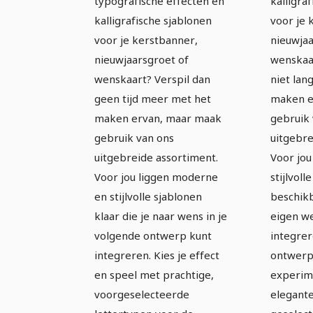
sjablonen -
sjabl
typografische effecten en
kalligra
Avontuur
Koffi
kalligrafische sjablonen
voor je 
voor je kerstbanner,
nieuwjaa
nieuwjaarsgroet of
wenskaar
wenskaart? Verspil dan
niet lan
geen tijd meer met het
maken e
maken ervan, maar maak
gebruik 
gebruik van ons
uitgebre
uitgebreide assortiment.
Voor jou
Voor jou liggen moderne
stijlvoll
en stijlvolle sjablonen
beschikb
klaar die je naar wens in je
eigen w
volgende ontwerp kunt
integrer
integreren. Kies je effect
ontwerp.
en speel met prachtige,
experim
voorgeselecteerde
elegante