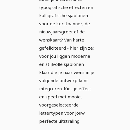
bewerkbare
typografische effecten en
sjablonen -
kalligrafische sjablonen
Schrift-badges -
voor de kerstbanner, de
nieuwjaarsgroet of de
Versie 3
wenskaart? Van harte
gefeliciteerd - hier zijn ze:
voor jou liggen moderne
en stijlvolle sjablonen
klaar die je naar wens in je
volgende ontwerp kunt
integreren. Kies je effect
en speel met mooie,
voorgeselecteerde
lettertypen voor jouw
perfecte uitstraling.