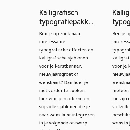
Kalligrafisch
Kalli
typografiepakket
typog
- volledig
- voll
Ben je op zoek naar
Ben je o
bewerkbare
bewe
interessante
interess
sjablonen -
sjabl
typografische effecten en
typograf
letter-badges -
lette
kalligrafische sjablonen
kalligra
voor je kerstbanner,
voor je 
Versie 1
Versi
nieuwjaarsgroet of
nieuwjaa
wenskaart? Dan hoef je
wenskaar
niet verder te zoeken:
meteen 
hier vind je moderne en
jou zijn
stijlvolle sjablonen die je
stijlvoll
naar wens kunt integreren
beschikb
in je volgende ontwerp.
wens in 