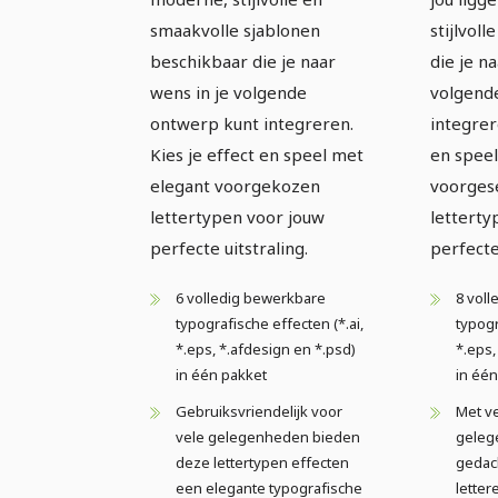
smaakvolle sjablonen
stijlvoll
beschikbaar die je naar
die je n
wens in je volgende
volgend
ontwerp kunt integreren.
integrer
Kies je effect en speel met
en speel
elegant voorgekozen
voorges
lettertypen voor jouw
letterty
perfecte uitstraling.
perfecte 
6 volledig bewerkbare
8 vol
typografische effecten (*.ai,
typogr
*.eps, *.afdesign en *.psd)
*.eps,
in één pakket
in één
Gebruiksvriendelijk voor
Met v
vele gelegenheden bieden
geleg
deze lettertypen effecten
gedac
een elegante typografische
letter