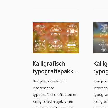
Kalligrafisch
Kalli
typografiepakket
typog
- volledig
- voll
Ben je op zoek naar
Ben je o
bewerkbare
bewe
interessante
interess
sjablonen -
sjabl
typografische effecten en
typograf
Motivatie
Motiv
kalligrafische sjablonen
kalligra