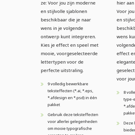
ze: Voor jou zijn moderne
hier aan 
en stijlvolle sjablonen
Voor jou
beschikbaar die je naar
en stijlv
wens in je volgende
beschikb
ontwerp kunt integreren.
wens kun
Kies je effect en speel met
volgende
mooie, voorgeselecteerde
effect e
lettertypen voor de
elegante
perfecte uitstraling.
geselect
voor jou
9 volledig bewerkbare
teksteffecten (*.ai, *.eps,
8 vol
*.afdesign en *.psd) in één
type-e
pakket
*.afde
pakke
Gebruik deze teksteffecten
voor allerlei gelegenheden
Deze l
om mooie typografische
bieden