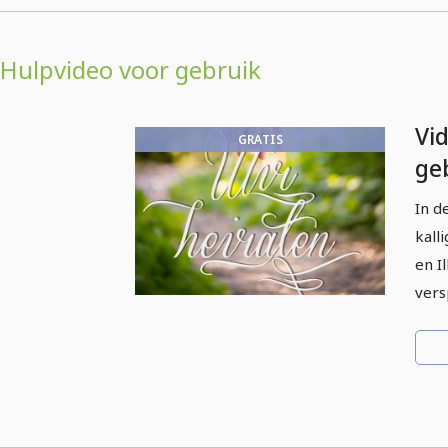
Hulpvideo voor gebruik
Vi
GRATIS
geb
sch
In d
kall
en I
vers