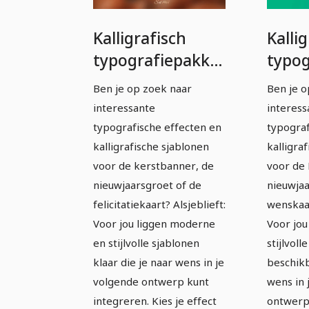
Kalligrafisch
Kalli
typografiepakket
typog
- volledig
- voll
Ben je op zoek naar
Ben je o
bewerkbare
bewe
interessante
interess
sjablonen -
sjabl
typografische effecten en
typograf
Bänder
Bann
kalligrafische sjablonen
kalligra
voor de kerstbanner, de
voor de
nieuwjaarsgroet of de
nieuwjaa
felicitatiekaart? Alsjeblieft:
wenskaar
Voor jou liggen moderne
Voor jou
en stijlvolle sjablonen
stijlvoll
klaar die je naar wens in je
beschikb
volgende ontwerp kunt
wens in 
integreren. Kies je effect
ontwerp 