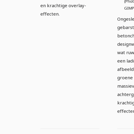
(Phot
en krachtige overlay-
GIMP,
effecten.
Ongesle
gebarst
betonc
designw
wat ruw
een lad
afbeeld
groene 
massie
achter
krachti
effecte