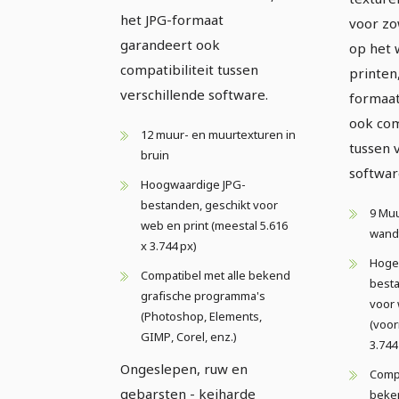
het JPG-formaat
voor z
garandeert ook
op het 
compatibiliteit tussen
printen
verschillende software.
formaat
ook com
12 muur- en muurtexturen in
tussen 
bruin
softwar
Hoogwaardige JPG-
bestanden, geschikt voor
9 Muu
web en print (meestal 5.616
wandt
x 3.744 px)
Hoge-
Compatibel met alle bekend
besta
grafische programma's
voor 
(Photoshop, Elements,
(voor
GIMP, Corel, enz.)
3.744
Ongeslepen, ruw en
Compa
gebarsten - keiharde
beke