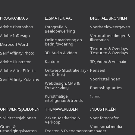
PROGRAMMA'S
LESMATERIAAL
DIGITALE BRONNEN
Adobe Photoshop
Fotografie &
Voorbeeldweergaven
Beeldbewerking
Adobe InDesign
Vectorafbeeldingen &
Online marketing en
illustraties
bedrijfsvoering
Microsoft Word
Texturen & Overlays
3D, Audio & Video
Texturen & Overlays
Serif Affinity Photo
Kantoor
3D, Video & Animatie
Adobe Illustrator
Ontwerp (illustratie, lay-
Penseel
Adobe After Effects
out & druk)
Voorinstellingen
Serif Affinity Publisher
Webdesign, CMS &
Ontwikkeling
Photoshop-acties
Kunstmatige
Icons
intelligentie & trends
ONTWERPSJABLONEN
THEMAWERELDEN
INDUSTRIEËN
Sollicitatiesjablonen
Zaken, Marketing &
Voor fotografen
Verkoop
Groet- &
Voor social media
uitnodigingskaarten
Feesten & Evenementen
manager