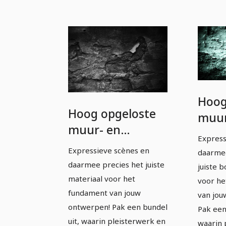
Hoog
Hoog opgeloste
muur
muur- en
wand
Express
baksteen
in he
Expressieve scènes en
daarmee
texturen in grijs.
daarmee precies het juiste
juiste 
materiaal voor het
voor he
fundament van jouw
van jou
ontwerpen! Pak een bundel
Pak een
uit, waarin pleisterwerk en
waarin 