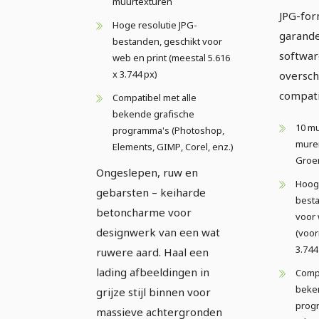
muurtexturen
JPG-for
Hoge resolutie JPG-
garand
bestanden, geschikt voor
softwar
web en print (meestal 5.616
x 3.744 px)
oversch
compatib
Compatibel met alle
bekende grafische
10 m
programma's (Photoshop,
muren
Elements, GIMP, Corel, enz.)
Groe
Ongeslepen, ruw en
Hoog
gebarsten – keiharde
besta
betoncharme voor
voor 
designwerk van een wat
(voor
3.744
ruwere aard. Haal een
lading afbeeldingen in
Compa
beke
grijze stijl binnen voor
prog
massieve achtergronden