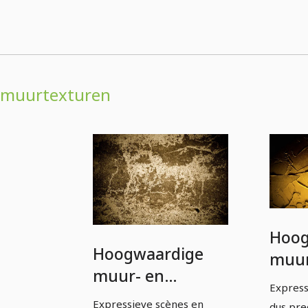
muurtexturen
Hoog
Hoogwaardige
muur
muur- en
text
Express
textuurbehang in
in he
Expressieve scènes en
dus prec