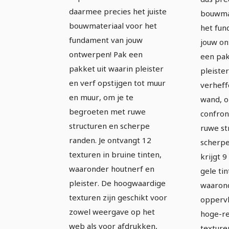
bruin.
daarmee precies het juiste
bouwmat
bouwmateriaal voor het
het fun
fundament van jouw
jouw on
ontwerpen! Pak een
een pak
pakket uit waarin pleister
pleister
en verf opstijgen tot muur
verheff
en muur, om je te
wand, o
begroeten met ruwe
confro
structuren en scherpe
ruwe st
randen. Je ontvangt 12
scherpe
texturen in bruine tinten,
krijgt 9
waaronder houtnerf en
gele tin
pleister. De hoogwaardige
waaron
texturen zijn geschikt voor
oppervl
zowel weergave op het
hoge-re
web als voor afdrukken,
texture