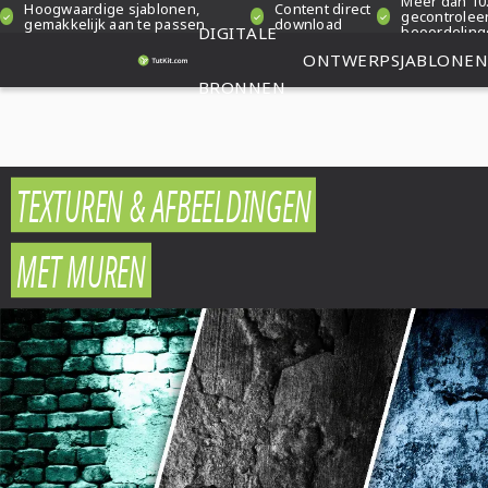
Meer dan 10
Hoogwaardige sjablonen,
Content direct
gecontrolee
gemakkelijk aan te passen
download
DIGITALE
beoordelin
ONTWERPSJABLONEN
BRONNEN
TEXTUREN & AFBEELDINGEN
MET MUREN