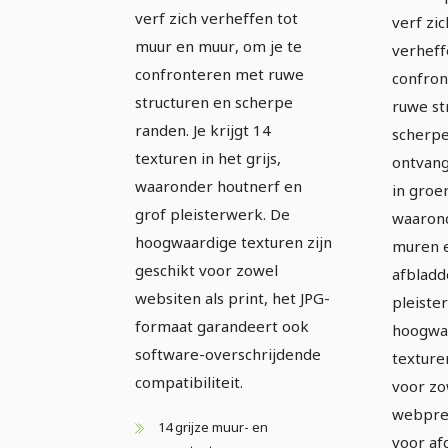
verf zich verheffen tot
verf zi
muur en muur, om je te
verheff
confronteren met ruwe
confro
structuren en scherpe
ruwe st
randen. Je krijgt 14
scherpe
texturen in het grijs,
ontvang
waaronder houtnerf en
in groe
grof pleisterwerk. De
waaron
hoogwaardige texturen zijn
muren 
geschikt voor zowel
afblad
websiten als print, het JPG-
pleister
formaat garandeert ook
hoogwa
software-overschrijdende
texture
compatibiliteit.
voor zo
webpres
14 grijze muur- en
voor af