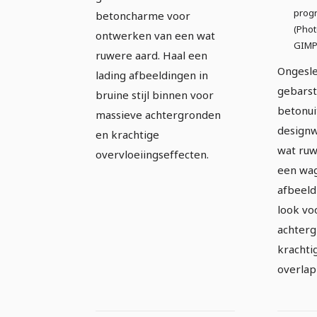
prog
betoncharme voor
(Phot
ontwerken van een wat
GIMP,
ruwere aard. Haal een
Ongesle
lading afbeeldingen in
gebarst
bruine stijl binnen voor
betonui
massieve achtergronden
designw
en krachtige
wat ruw
overvloeiingseffecten.
een wa
afbeeld
look vo
achter
krachti
overlap