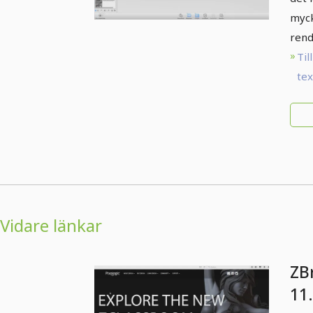
myck
rend
Till
te
Vidare länkar
ZB
11.