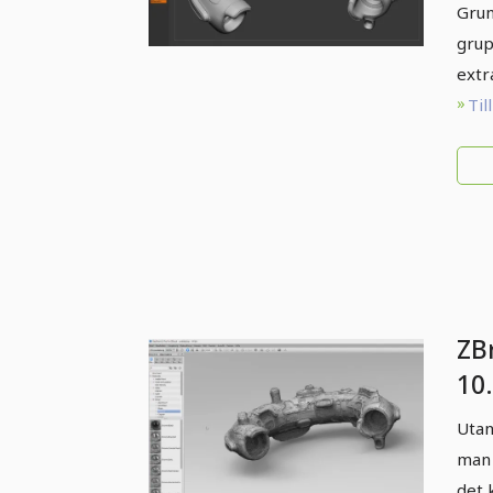
Grun
grup
extr
Til
ZB
10.
Re
Utan
man 
det 