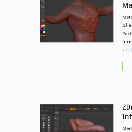
Ma
Matc
på e
Perf
form
Til
ZB
In
Pe
Med 