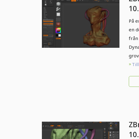
10.
Dy
På e
en d
från
Dyna
grov
Til
ZB
10.