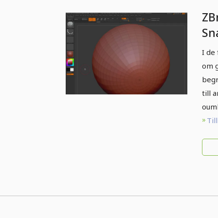
ZB
Sn
I de
om 
beg
till
oumb
Til