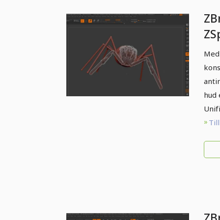
ZB
ZS
Med 
kons
anti
hud 
Unif
Til
ZB