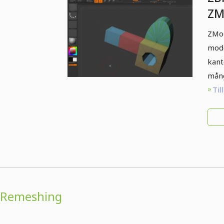
ZM
ZMod
mode
kant
mång
Til
Remeshing