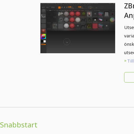
ZB
An
an
Utse
vari
önsk
utse
Til
Snabbstart