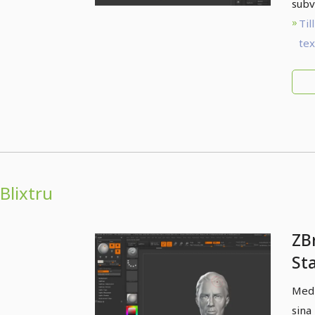
subv
Till
te
Blixtru
ZB
St
Med 
sina