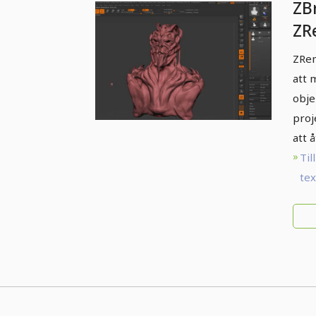
ZB
ZR
ZRem
att 
obje
proj
att 
Till
te