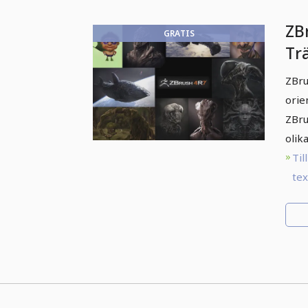
ZB
GRATIS
Tr
ZBru
orie
ZBru
olik
Till
te