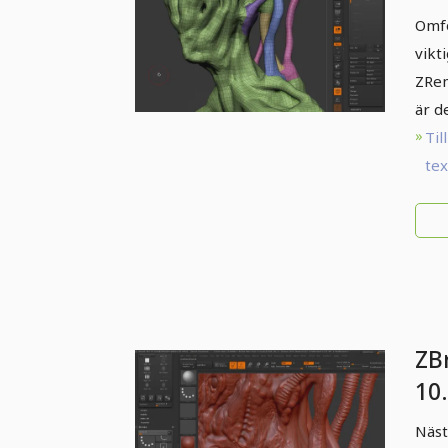
ZR
Omfö
vikt
ZRem
är d
Till
te
ZB
10.
Det
Näst