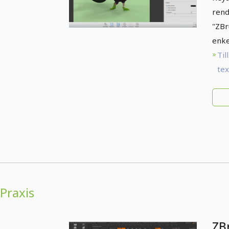
rend
"ZBr
enke
Till
te
Praxis
ZB