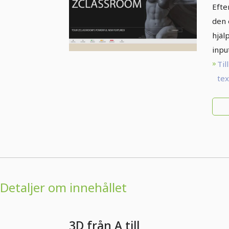
ZB
Efte
den 
hjäl
inpu
Till
te
Detaljer om innehållet
3D från A till