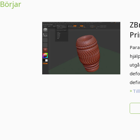
Börjar
ZB
Pri
Para
hjäl
utgå
defo
defi
Til