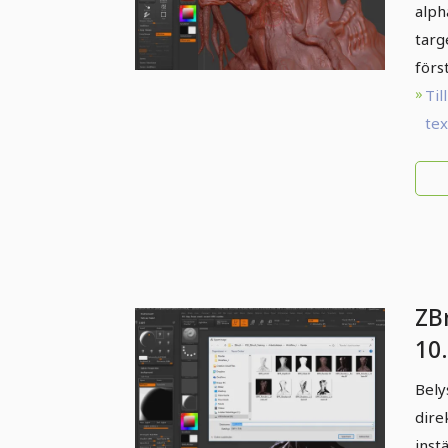
alph
targ
förs
Till
te
ZB
10.
Lj
Bely
dire
inst