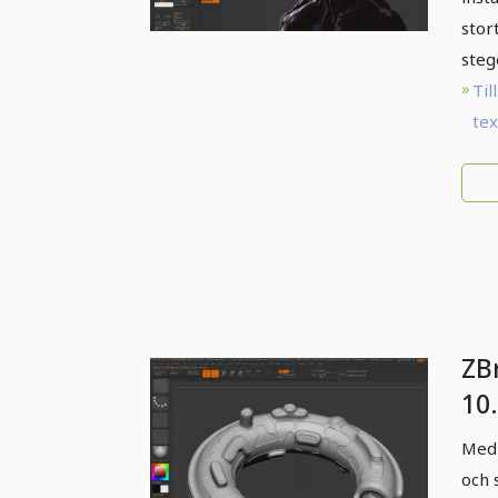
stor
steg
Till
te
ZB
10.
Mo
Med 
och 