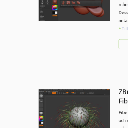
mång
Dess
anta
Til
ZB
Fi
Fibe
och 