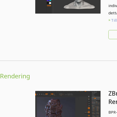
indiv
dett
Til
Rendering
ZB
Re
BPR-