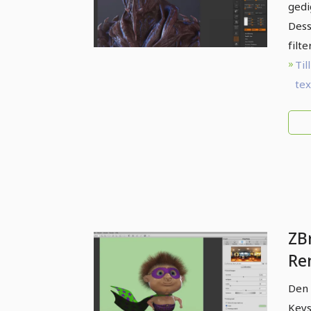
gedi
Dess
filt
Till
te
ZB
Re
Den 
Keys