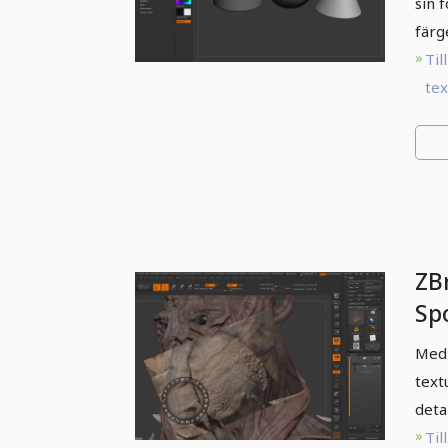
sin 
färg
Till
te
ZB
Sp
Med 
text
deta
Till