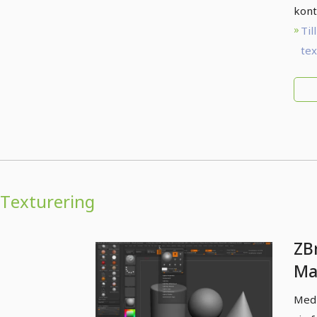
kont
Till
te
Texturering
ZB
Ma
Med 