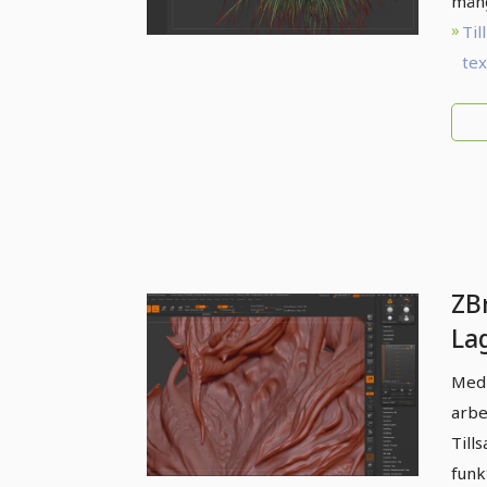
mång
Till
te
ZB
La
Med 
arbe
Till
funk