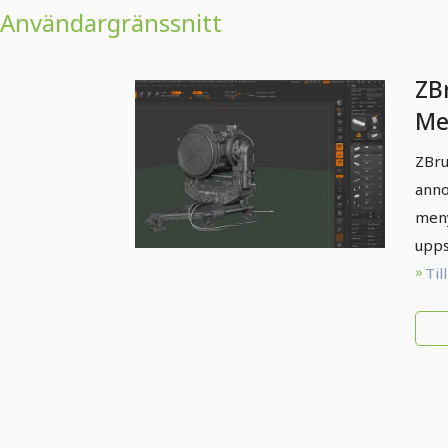
Användargränssnitt
ZB
Me
ZBru
anno
meny
upps
Til