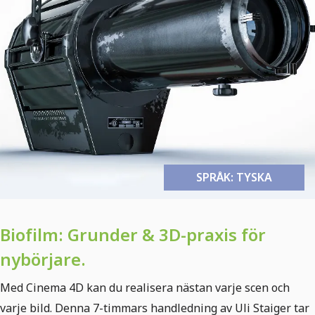
SPRÅK: TYSKA
SPRÅK: TYSKA
Biofilm: Grunder & 3D-praxis för
nybörjare.
Med Cinema 4D kan du realisera nästan varje scen och
varje bild. Denna 7-timmars handledning av Uli Staiger tar