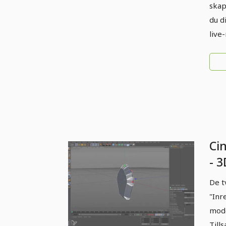
skap
du d
live
Ci
- 3
De t
"Inr
mod
Till