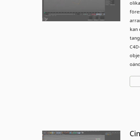
olik
före
arra
kan 
tang
C4D-
obje
oänd
Ci