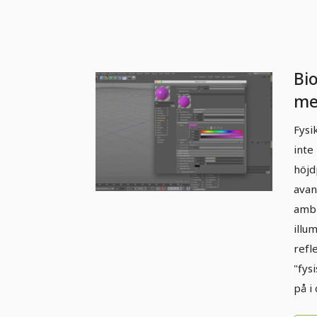
Bi
me
3D-
Fysi
inte
höjd
avan
ambi
illu
refl
"fys
på i