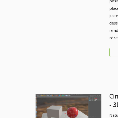
posi
plac
just
dess
rend
röre
Ci
- 3
Ph
Natu