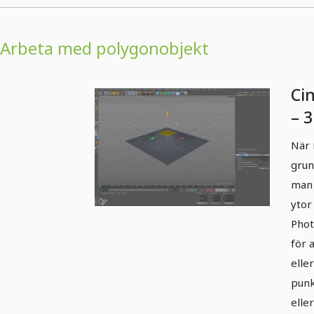
Arbeta med polygonobjekt
Ci
– 3
När 
grun
man 
ytor
Phot
för 
eller
punk
eller