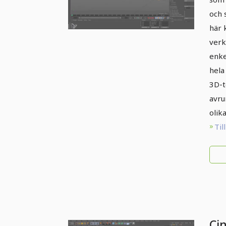
och 
här 
verk
enke
hela
3D-t
avru
olika
Til
Ci