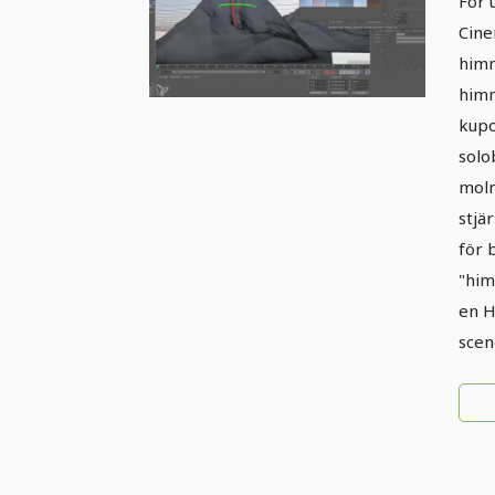
För 
Cine
himm
himm
kupo
solo
moln
stjä
för 
"him
en HD
scen