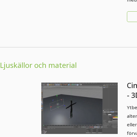
Ljuskällor och material
Ci
- 3
Ytl
Ytbe
alte
elle
förv