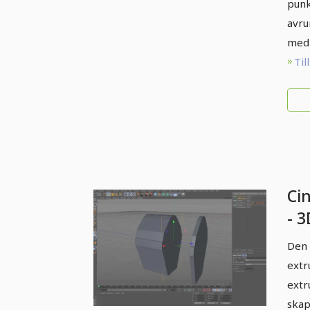
punk
avru
med
Til
Ci
- 3
tu
Den 
extr
extr
skap