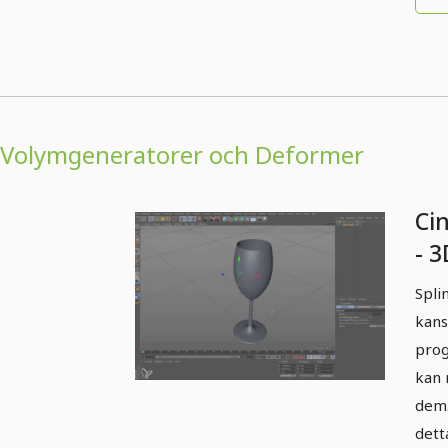
Volymgeneratorer och Deformer
Ci
- 3
La
Spli
kans
prog
kan 
dem.
dett