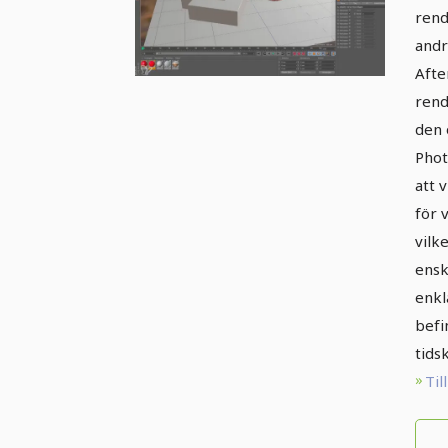
rend
andr
Afte
rend
den 
Phot
att 
för 
vilk
ensk
enkl
befi
tids
Til