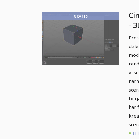
Ci
GRATIS
- 3
In
Pres
dele
mode
rend
vi s
närm
scenl
börja
har 
krea
scen
Till