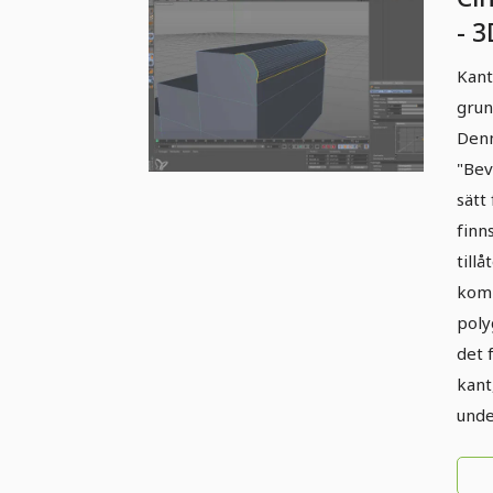
- 3
Kant
grun
Denn
"Bev
sätt
finn
till
komp
poly
det 
kant
unde