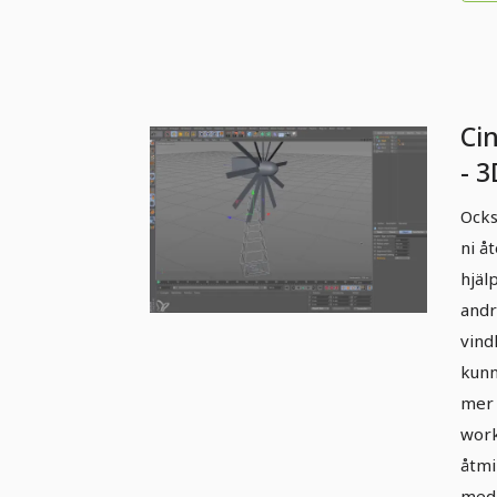
Ci
- 3
Vi
Ocks
ni å
hjäl
andr
vind
kunn
mer 
work
åtmi
med 