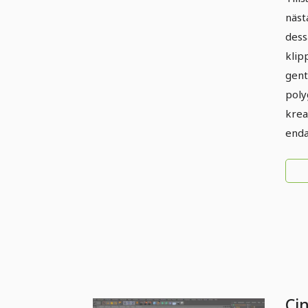
näst
dess
klip
gent
poly
krea
enda
Ci