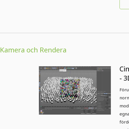
Kamera och Rendera
Ci
- 3
Ka
Föru
norma
mode
egna
förd