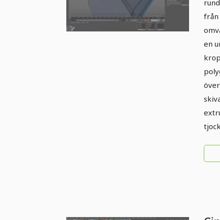
rund
från
omva
en u
krop
poly
över
skiv
extru
tjoc