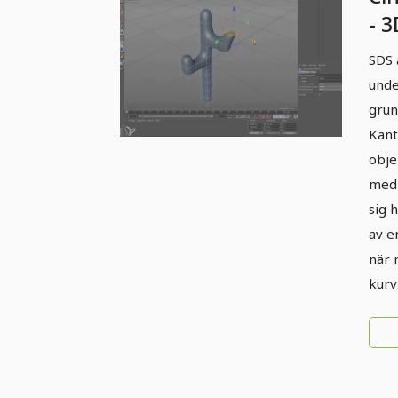
- 3
SDS 
unde
grun
Kant
obje
med 
sig 
av e
när 
kurv