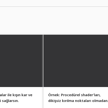
ar ile kışın kar ve
Örnek: Procedürel shader'ları,
 sağlarsın.
dikişsiz kırılma noktaları olmadan
sonsuz bir şekilde