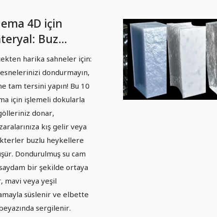
nema 4D için
teryal: Buz
derı - Shaderlar
ekten harika sahneler için:
 örnek nesne
esnelerinizi dondurmayın,
eren Cinema 4D
ne tam tersini yapın! Bu 10
syası
ma için işlemeli dokularla
gölleriniz donar,
aralarınıza kış gelir veya
kterler buzlu heykellere
şür. Dondurulmuş su cam
 saydam bir şekilde ortaya
r, mavi veya yeşil
amayla süslenir ve elbette
beyazında sergilenir.