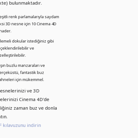
ikte) bulunmaktadır.
eşitli renk parlamalarıyla saydam
ksi 3D nesne için 10 Cinema 4D
hader.
şlemeli dokular istediğiniz gibi
lçeklendirilebilir ve
elleştirilebilir.
ışın buzlu manzaraları ve
erçeküstü, fantastik buz
ahneleri için mükemmel.
esnelerinizi ve 3D
elerinizi Cinema 4D'de
diğiniz zaman buz ve donla
tın.
 kılavuzunu indirin