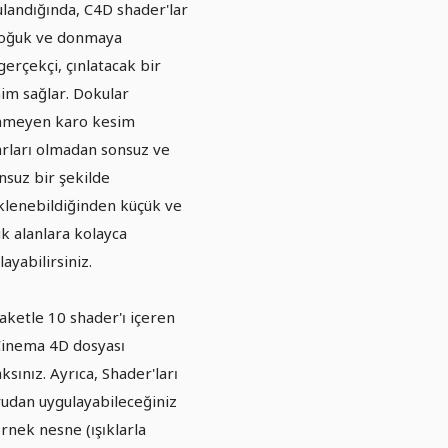
landığında, C4D shader'lar
soğuk ve donmaya
gerçekçi, çınlatacak bir
nim sağlar. Dokular
nmeyen karo kesim
rları olmadan sonsuz ve
nsuz bir şekilde
klenebildiğinden küçük ve
k alanlara kolayca
ayabilirsiniz.
aketle 10 shader'ı içeren
Cinema 4D dosyası
ksınız. Ayrıca, Shader'ları
udan uygulayabileceğiniz
örnek nesne (ışıklarla