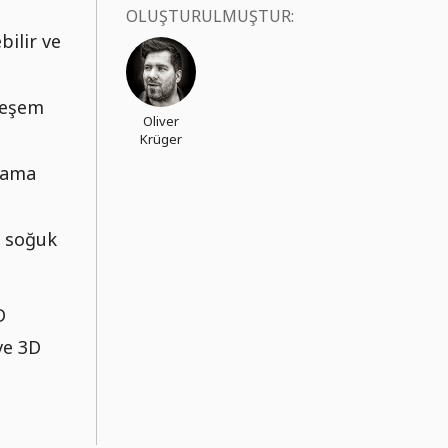
OLUŞTURULMUŞTUR:
bilir ve
teşem
Oliver
Krüger
lama
ı, soğuk
D
ve 3D