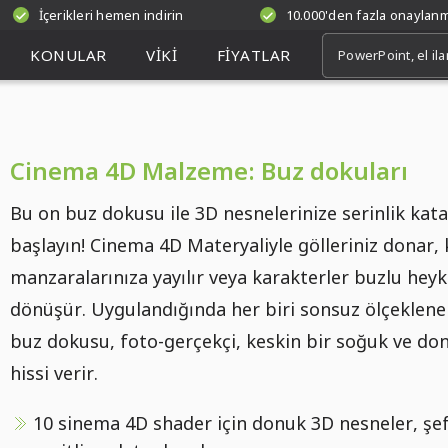
İçerikleri hemen indirin
10.000'den fazla onaylan
KONULAR
VIKI
FIYATLAR
Cinema 4D Malzeme: Buz dokuları
Bu on buz dokusu ile 3D nesnelerinize serinlik kat
başlayın! Cinema 4D Materyaliyle gölleriniz donar, 
manzaralarınıza yayılır veya karakterler buzlu heyk
dönüşür. Uygulandığında her biri sonsuz ölçekleneb
buz dokusu, foto-gerçekçi, keskin bir soğuk ve don
hissi verir.
10 sinema 4D shader için donuk 3D nesneler, şef