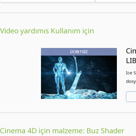
Video yardımıs Kullanım için
Ci
ÜCRETSIZ
LIB
yü
Ice 
dosy
Cinema 4D için malzeme: Buz Shader