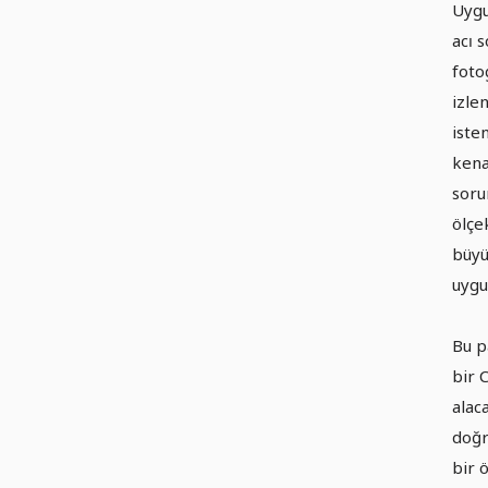
Uygu
acı 
foto
izle
iste
kena
soru
ölçe
büyü
uygul
Bu p
bir 
alaca
doğr
bir 