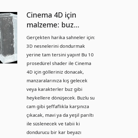
Cinema 4D için
malzeme: buz
shader - shaderlar
Gerçekten harika sahneler için:
içeren kütüphane
3D nesnelerini dondurmak
dosyası
yerine tam tersini yapın! Bu 10
prosedürel shader ile Cinema
4D için gölleriniz donacak,
manzaralarınıza kış gelecek
veya karakterler buz gibi
heykellere dönüşecek. Buzlu su
cam gibi şeffaflıkla karşınıza
çıkacak, mavi ya da yeşil parıltı
ile süslenecek ve tabii ki
dondurucu bir kar beyazı