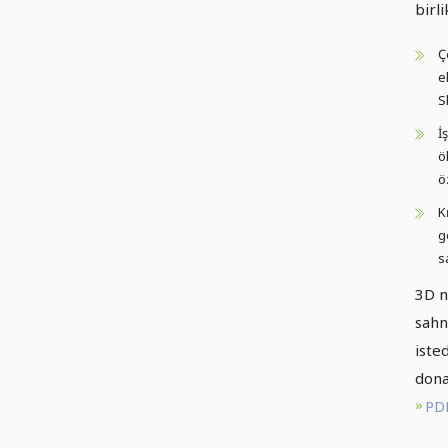
birl
Ç
e
S
İ
ö
öz
K
g
s
3D n
sahn
iste
dona
PDF