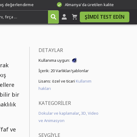
mış değerlendirme
Almanya'da üretilen kalite
ŞIMDI TEST EDIN
DETAYLAR
Kullanıma uygun:
arak
İçerik:
20 Varlıklar/şablonlar
kış
Lisans: özel ve ticari
Kullanım
ellere
hakları
ilir bir
KATEGORILER
aklılık
Dokular ve kaplamalar
,
3D, Video
ve Animasyon
faf ve
SEVGIYLE