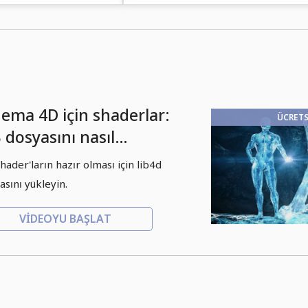
ölçeklendirebilirsin.
nema 4D için shaderlar:
ÜCRETS
 dosyasını nasıl
klersin
Shader'ların hazır olması için lib4d
asını yükleyin.
VIDEOYU BAŞLAT