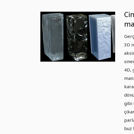
Ci
ma
sha
Gerç
ve
3D n
iç
aksi
do
sine
4D, 
manz
kara
dönü
gibi
çıka
parl
buz 