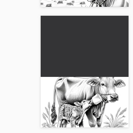
Lille kalv drikker mælk ved siden
af ko-mor: Detaljeret
farvelægningsbillede (Gratis)
Opdag vores søde farvelægning af en lille
kalv, der drikker mælk. Hent billedet
gratis!...