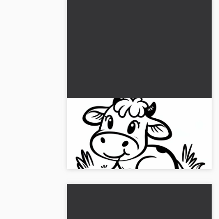
Koen ligger afslappet i græsset:
Nem malebog (Gratis)
Mal den afslappede ko i græsset og
download billedet gratis!...