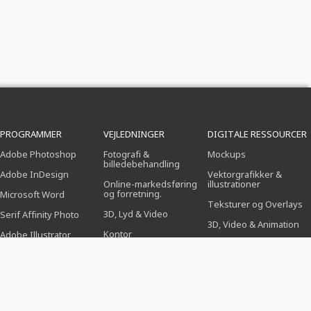
PROGRAMMER
VEJLEDNINGER
DIGITALE RESSOURCER
Adobe Photoshop
Fotografi &
Mockups
billedebehandling
Adobe InDesign
Vektorgrafikker &
Online-markedsføring
illustrationer
og forretning.
Microsoft Word
Teksturer og Overlays
3D, Lyd & Video
Serif Affinity Photo
3D, Video & Animation
Kontor
Adobe Illustrator
Pensel
Design (Illustration,
Adobe After Effects
layout & tryk)
Forvalg
Serif Affinity Publisher
Webdesign, CMS &
Photoshop-handlinger
udvikling
Ikoner