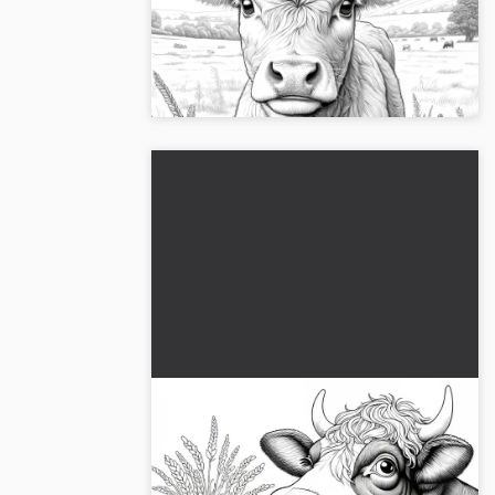
malebog (Gratis)
Hent den gratis malebog af en ko på
marken. Download nu og farvelæg!...
Nysgerrig ko med kurve fyldt
med foder: Landliv til at
farvelægge (Gratis)
Oplev den spændende maleblad af en ko