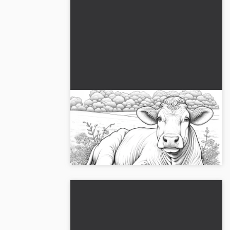
Koen ligger afslappet i græsset:
Malerskabelon til download
(Gratis)
Download nu den gratis maleblæk af den
afslappede ko i græsset!...