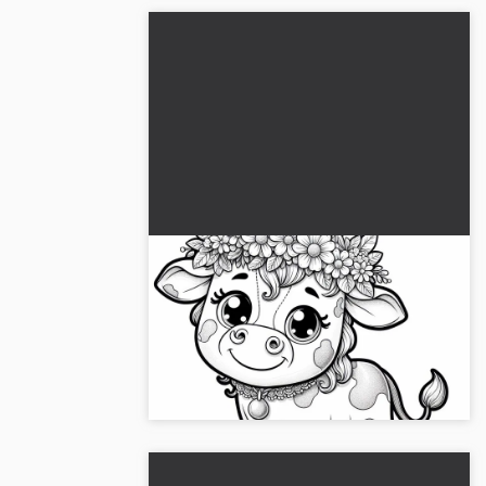
Glad ko med blomsterkrans på
hovedet som malebog (Gratis)
Hent denne malebog af en glad ko med
blomsterkrans. Tilgængelig til download i
høj kvalitet. Download nu!...