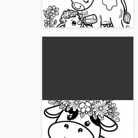
Opdag den smukke maleblanket af en
kalv, der drikker mælk. Få billedet gratis!...
Glad ko med blomsterkrans på
hovedet: Enkel malebog (Gratis)
Giv glæde med en glad ko i en
blomsterkrans! Hent den gratis