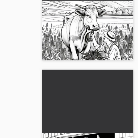
Kvæg bliver kløet af
landmanden på marken:
Detaljeret malebillede (Gratis)
Find det gratis malebillede af en ko, der
bliver klappet af en landmand. Download
det nu og vær kreativ med
farvelægningen!...