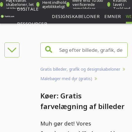
Høj kvalitet
Mere end 10.000
Kvalitet
Hent indhold
skabeloner, let
verificerede
lavet i
øjeblikkeligt
at tilpasse
DIGITALE
anmeldelser
Tyskland
DESIGNSKABELONER
EMNER
WI
RESSOURCER
Gratis billeder, grafik og designskabeloner
Malebøger med dyr (gratis)
Køer: Gratis
farvelægning af billeder
Muh gør det! Vores