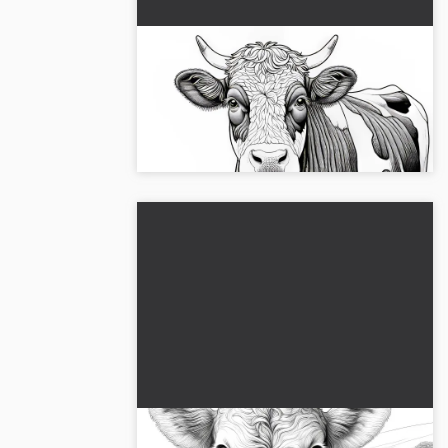
Detaljeret malebillede af en ko:
Gratis til download
Malebillede af en ko i høj kvalitet.
Download gratis nu og farvelæg online!...
Ko på græsmark: Detaljeret