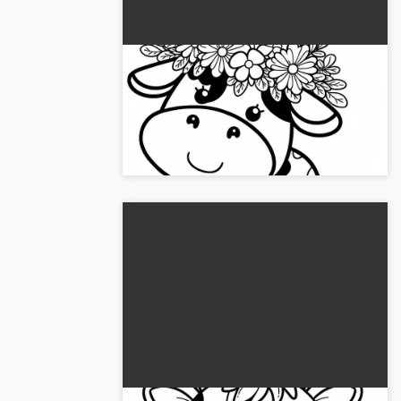
Malebillede af en ko: Nem og
gratis at downloade
Få vores gratis malebog af en ko!
Download det eller mal det online....