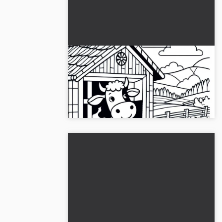
Ko kigger gennem vinduet i en
lade: Enkel udmalingsbillede
(Gratis)
Hent et gratis malebillede af en ko i en
lade. Start nu, download det!...