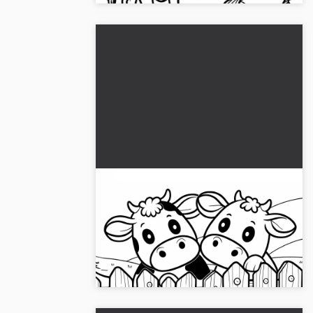
To køer kigger over et træhegn:
Enkel farvelægningsbillede
(Gratis)
Bliv kreativ med vores malebillede af to
køer. Download gratis og farvelæg
online!...