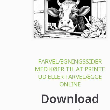
Kuh kigger ud af staldvinduet:
Malerskabel til download
(Gratis)
Design dit kreative malebillede med en ko
ved vinduet. Download gratis nu og
farvelæg!...
FARVELÆGNINGSSIDER
MED KØER TIL AT PRINTE
UD ELLER FARVELÆGGE
ONLINE
Download