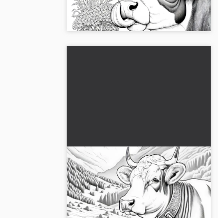
og kurve fyldt med mad. Download
billedet gratis nu!...
Ko med klokke om halsen i
alpelandskab: Malebillede til
download (Gratis)
Hent det gratis malebillede af en ko med
klokkehalsbånd i alpelandskabet.
Download nu!...