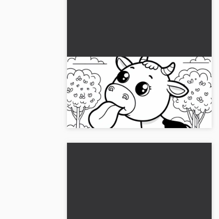
Ko almindelig tunge ud: Enkel
malerveske (Gratis)
Lave denne fantastiske malebog med en
ko og hent den gratis!...