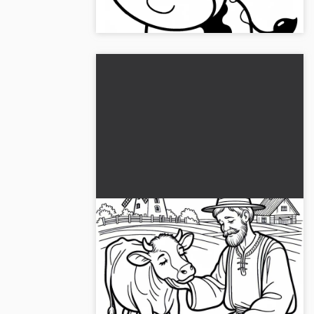
malerskabelon nu....
Koen bliver klappet af
landmanden på marken: Simpel
malebog (Gratis)
Forvandl denne malebogstegning af en
ko på marken til dine farver. Download
den gratis!...