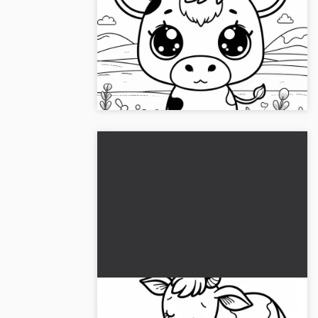
Ko på græsmark: Enkel malebog
(Gratis)
Hent den gratis malebog om en ko på en
mark og farv den. Download nu gratis og
vær kreativ!...
Kalveskud står og drikker mælk:
Enkel malebog (Gratis)