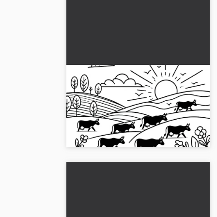
Køer løber over bakker ved
solnedgang: Enkel
udmalingsbillede (Gratis)
Nyd at farvelægge en kvægflok ved
solnedgang. Download det gratis billede i
JPG-format!...