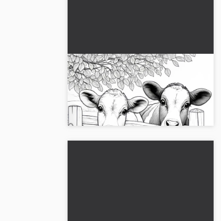
To voksne køer kigger
nysgerrigt over et træt hegn:
Malerblanket til download
Mal de nysgerrige køer ved træhegnet.
(Gratis)
Download nu den gratis maleblanket!...