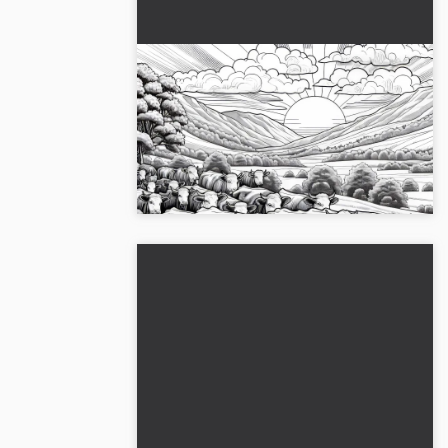
Kuhflokk går gennem
landskabet: Detaljeret malebog
(Gratis)
Opdag den detaljerede malebog med en
kvæghorde gennem et landskab.
Download billedet gratis!...