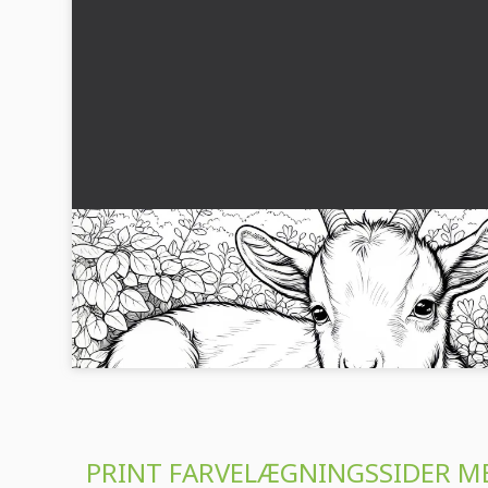
Gedde nyder at tygge et blad: Malebillede til
download (Gratis)
Oplev malebilledet af en afslappet ged og download det
gratis. Download nu!...
PRINT FARVELÆGNINGSSIDER M