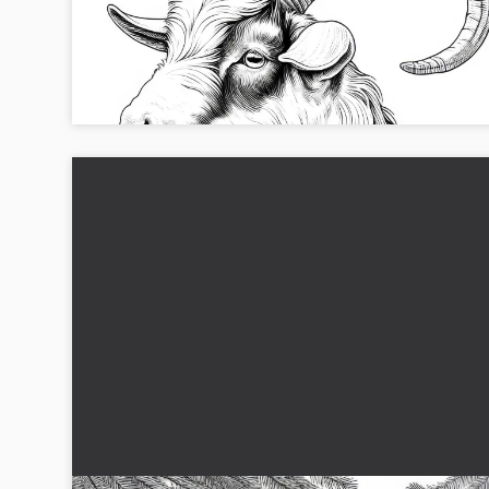
Malebog med en ged: Gratis til download
Hent den detaljerede malebog med en ged. Download grati
nu og farvelæg!...