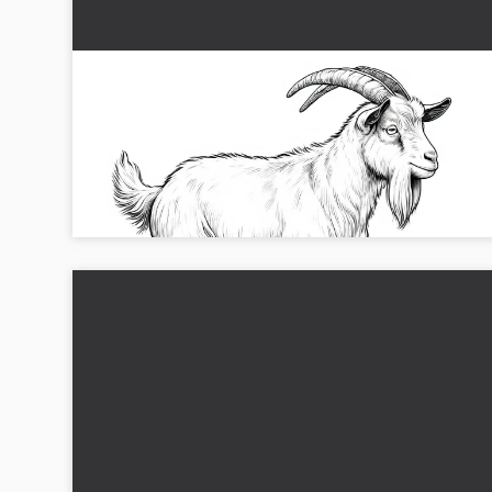
Gedebet på træstamme: Malebillede til print
(Gratis)
Oplev glæden ved dit farvelægningsbillede af en ged på et
træstamme. Download det gratis og prøv det med det
samme!...