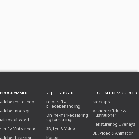
PROGRAMMER
VEJLEDNINGER
DIGITALE RESSOURCER
Adobe Photoshop
Fotografi &
Mockups
billedebehandling
Adobe InDesign
Vektorgrafikker &
Online-markedsføring
illustrationer
og forretning.
Microsoft Word
Teksturer og Overlays
3D, Lyd & Video
Serif Affinity Photo
3D, Video & Animation
Kontor
Adobe Illustrator