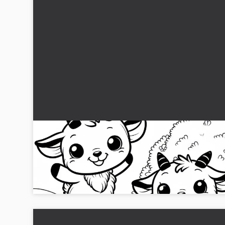
To små gede hopper glad på marken: Enkelt
malebillede (Gratis)
Hent dette gratis farvelægningsbillede med to glade får på 
eng. Download og farv nu!...