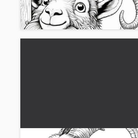
(Gratis)
Hent det kreative farvelægningsbillede af en sjov ged med
skæg. Download det gratis nu og farvelæg!...