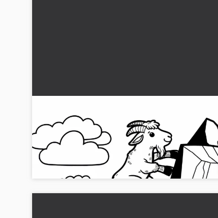
En ged klatrer op ad stejle klipper: Gratis
malebillede
Oplev den spændende eventyrverden af en ged på en klipp
Hent det gratis farvelægningsbillede og begynd nu at
farvelægge....