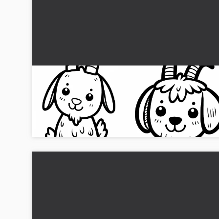
Gedebyrinth Maler: Enkel & gratis at downloa
Få dit gratis ged malerskabel og mal det online eller print de
ud. Download nu og vær kreativ!...