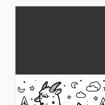
Ged牛 står på en træstamme: Enkel maleblæk
(Gratis)
Gå ikke glip af denne malebog med en ged på et træstamme
Download den gratis nu og farvelæg!...