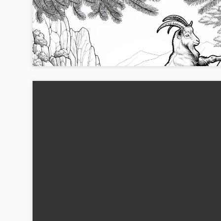
En ged klatrer op ad stejle klipper: Maleribille
til download (Gratis)
Oplev gedden med vores gratis farvelægningsark! Downlo
det nu og opdage glæden ved at farvelægge....