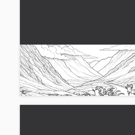
Geder løber på bjergvej: Malebillede i høj
kvalitet (Gratis)
Oplev glæden ved at farvelægge med vores
gedefarvelægningsbillede. Download det gratis nu og bliv
kreativ!...