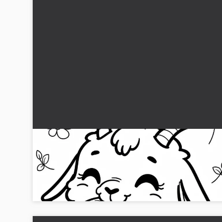
Gedder tygger fornøden på et blad: Enkel
farvelægningsskabelon (Gratis)
Oplev en kreativ pause med denne gratis farvelægning af e
ged. Download og farvelæg nu!...