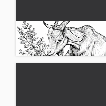
Ged til at farvelægge: Ged tygger på busken
(Gratis)
Opdag det gratis farvebillede af en ged, der gumler. Downl
billedet og bring det til live....