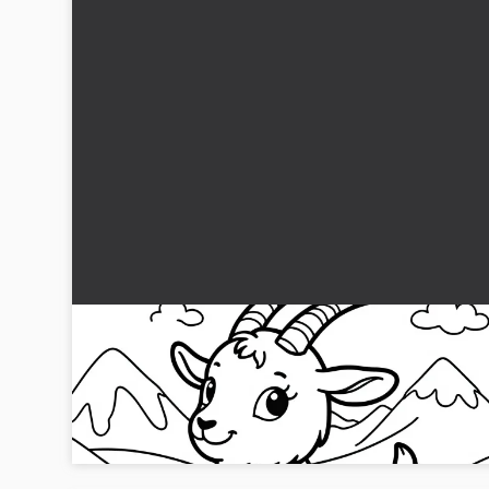
Gedebet med klokke om halsen på
alpegræsmark: Enkel farvelægningsskabelon
(Gratis)
Få den søde ged med klokke om halsen på alpeeng som gra
malebog. Download nu og vær kreativ!...