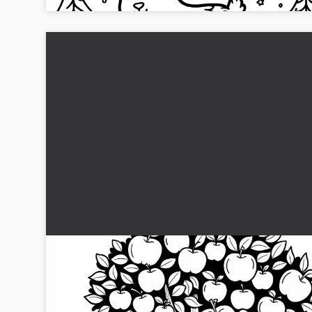
Gedder hopper op i æbletræet for at spise et
æble: Simpelt farvelægningsbillede (Gratis)
En nysgerrig ged hopper ved et æbletræ. Hent nu denne