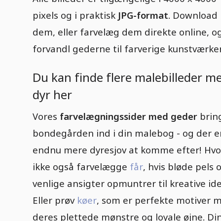
pixels og i praktisk
JPG-format
. Download
dem, eller farvelæg dem direkte online, o
forvandl gederne til farverige kunstværker
Du kan finde flere malebilleder m
dyr her
Vores
farvelægningssider med geder
brin
bondegården ind i din malebog - og der e
endnu mere dyresjov at komme efter! Hvo
ikke også farvelægge
får
, hvis bløde pels 
venlige ansigter opmuntrer til kreative ide
Eller prøv
køer
, som er perfekte motiver 
deres plettede mønstre og loyale øjne. Di