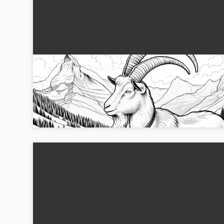
gedebatere Gedegen sang under hals om
alpeesle: Malvorlage til download (Gratis)
Farvelæg hængebukken med klokke på en alpeeng. Hent n
den gratis malebog!...