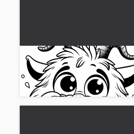
Sjov ged med skæg: Simpelt malebillede (Grati
Glæd dig over et sjovt farvelægningsbillede af en ged med
skæg, som er gratis til download. Hent farvelægningsbillede
nu!...