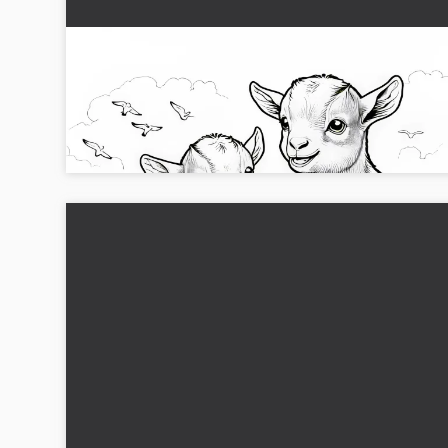
To små gedder hopper glade på engen:
Detaljeret malebog (Gratis)
De de søde geder glæder sig over engen. Download gratis 
og farvelæg!...