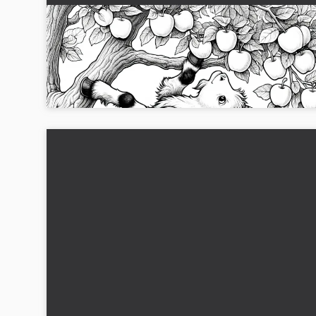
Gedder springer op i æbletræet for at spise e
æble: Gratis malebillede
Opdag det smukke malebilde med en ged, der hopper i et
æbletræ. Download det gratis nu!...