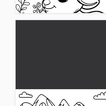
busk. Download det nu og mal!...
En gruppe gede går på en bjergevej: Enkel
farvelægningsskabelon (Gratis)