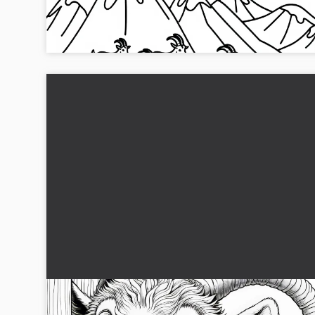
Design dette flotte malebillede med geder på bjergvejen.
Download det gratis og gå i gang med det samme!...
Sjov ged med skæg som malebilled til downloa