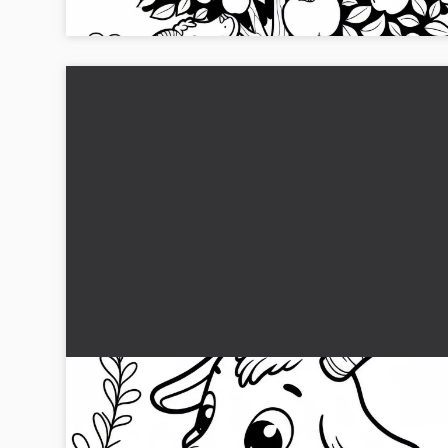
gratis malebog!...
Ged til græssende ged: Enkel maling skabelon
(Gratis)
Hent vores gratis malebillede af en ged, der gynækker på e