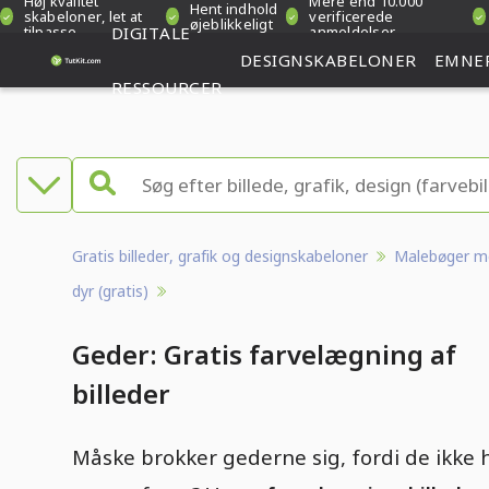
Høj kvalitet
Mere end 10.000
Hent indhold
skabeloner, let at
verificerede
øjeblikkeligt
tilpasse
DIGITALE
anmeldelser
DESIGNSKABELONER
EMNE
RESSOURCER
Gratis billeder, grafik og designskabeloner
Malebøger m
dyr (gratis)
Geder: Gratis farvelægning af
billeder
Måske brokker gederne sig, fordi de ikke 