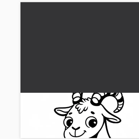
En ged kigger over hegnet: Enkel
farvelægningsbillede (Gratis)
Få fat i denne vidunderlige malebogstegning af en ged ove
hegnet. Download gratis og mal online!...