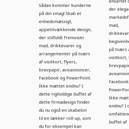
ensartet 
komplette
Sådan kommer kunderne
udstyr 
der elega
udstyr til
på din smag! Skab et
ernær
markedsf
ernæring og
enhedsmæssigt,
mad,
og ma
mad - Version 1
appetitvækkende design,
drikkevar
Versio
der stilfuldt fremviser
begivenh
mad, drikkevarer og
på tværs 
arrangementer på tværs
visitkort, 
af visitkort, flyers,
brevpapir
brevpapir, avisannoncer,
avisannon
Facebook og PowerPoint.
Facebook
Ikke mættet endnu? I
PowerPoi
dette righoldige buffet af
Ikke mæt
dette firmadesign finder
endnu? I 
du nu også en skabelon
omfatten
til en lækker roll-up, som
buffet af
du for eksempel kan