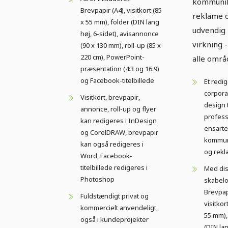
kommunik
Brevpapir (A4), visitkort (85
reklame 
x 55 mm), folder (DIN lang
udvendig
høj, 6-sidet), avisannonce
virkning -
(90 x 130 mm), roll-up (85 x
220 cm), PowerPoint-
alle områ
præsentation (4:3 og 16:9)
og Facebook-titelbillede
Et redi
corpora
Visitkort, brevpapir,
design t
annonce, roll-up og flyer
profess
kan redigeres i InDesign
ensarte
og CorelDRAW, brevpapir
kommun
kan også redigeres i
og rek
Word, Facebook-
titelbillede redigeres i
Med di
Photoshop
skabelo
Brevpapi
Fuldstændigt privat og
visitkor
kommercielt anvendeligt,
55 mm),
også i kundeprojekter
(DIN lan