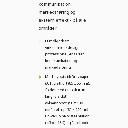
kommunikation,
markedsføring og
ekstern effekt - på alle
områder!
Et redigerbart
virksomhedsdesign til
professionel, ensartet
kommunikation og
markedsføring
Med layouts til: Brevpapir
(A4), visitkort (85 x 55 mm),
folder med ombuk (DIN
lang, 6-sidet),
avisannonce (90 x 130
mm), roll-up (85 x 220 cm),
PowerPoint-præsentation
(4:3 og 16:9) og Facebook-