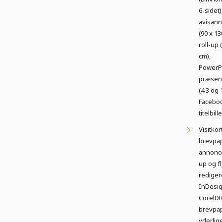
6-sidet)
avisan
(90 x 1
roll-up 
cm),
PowerP
præsen
(4:3 og 
Facebo
titelbil
Visitkort
brevpap
annonce
up og f
rediger
InDesi
CorelD
brevpap
yderlig