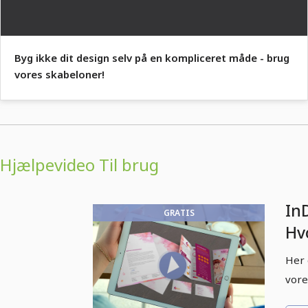
Byg ikke dit design selv på en kompliceret måde - brug
vores skabeloner!
Hjælpevideo Til brug
In
GRATIS
Hv
de
Her 
vore