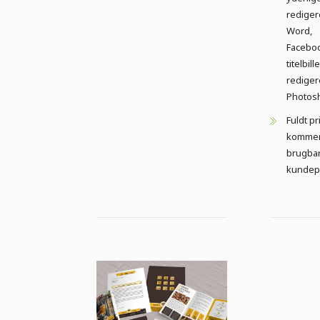
rediger
Word,
Facebo
titelbil
rediger
Photos
Fuldt pr
kommer
brugbar
kundep