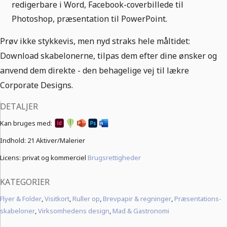
redigerbare i Word, Facebook-coverbillede til
Photoshop, præsentation til PowerPoint.
Prøv ikke stykkevis, men nyd straks hele måltidet:
Download skabelonerne, tilpas dem efter dine ønsker og
anvend dem direkte - den behagelige vej til lækre
Corporate Designs.
DETALJER
Kan bruges med:
Indhold:
21 Aktiver/Malerier
Licens: privat og kommerciel
Brugsrettigheder
KATEGORIER
Flyer & Folder
,
Visitkort
,
Ruller op
,
Brevpapir & regninger
,
Præsentations-
skabeloner
,
Virksomhedens design
,
Mad & Gastronomi