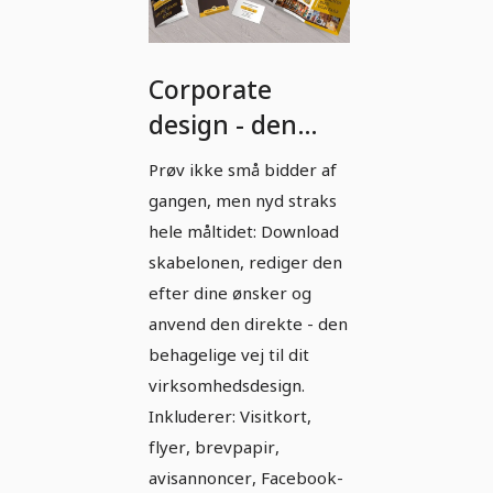
Corporate
design - den
komplette
Prøv ikke små bidder af
udstyr til
gangen, men nyd straks
ernæring og
hele måltidet: Download
mad - Version 2
skabelonen, rediger den
efter dine ønsker og
anvend den direkte - den
behagelige vej til dit
virksomhedsdesign.
Inkluderer: Visitkort,
flyer, brevpapir,
avisannoncer, Facebook-