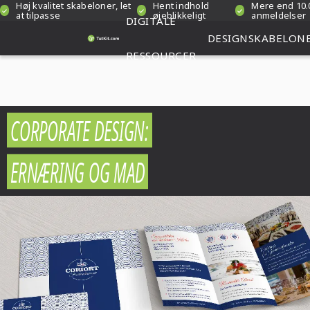
Høj kvalitet skabeloner, let
Hent indhold
Mere end 10.
at tilpasse
øjeblikkeligt
anmeldelser
DIGITALE
DESIGNSKABELON
RESSOURCER
CORPORATE DESIGN:
ERNÆRING OG MAD