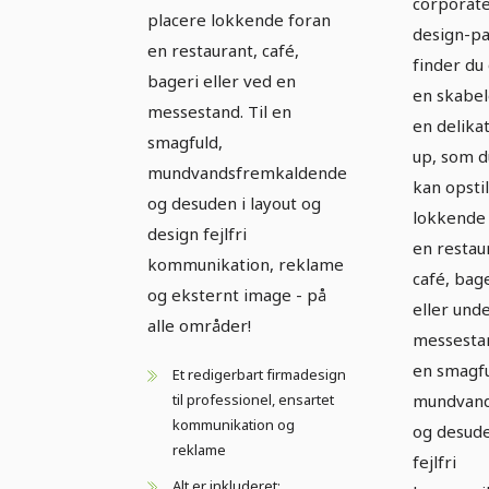
corporat
placere lokkende foran
design-p
en restaurant, café,
finder du
bageri eller ved en
en skabelo
messestand. Til en
en delikat
smagfuld,
up, som du
mundvandsfremkaldende
kan opstil
og desuden i layout og
lokkende
design fejlfri
en restau
kommunikation, reklame
café, bag
og eksternt image - på
eller und
alle områder!
messestan
en smagfu
Et redigerbart firmadesign
mundvan
til professionel, ensartet
kommunikation og
og desud
reklame
fejlfri
Alt er inkluderet: