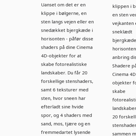
Sten- og klippe-
klippe
Uanset om det er en
klippen i 
shadere -
-
klippe i bølgerne, en
en sten ve
Cinema 4D-fil
sten langs vejen eller en
bibliot
vejkanten 
med shadere
snedækket bjergkæde i
sneklædt
med sk
horisonten - påfør disse
og
bjergkæde
shaders på dine Cinema
horisonten
eksempelobjekt
4D-objekter for at
anbring di
skabe fotorealistiske
Shadere på
landskaber. Du får 20
Cinema 4D
forskellige stenshaders,
objekter f
samt 6 teksturer med
skabe
sten, hvor sneen har
fotorealist
efterladt sine hvide
landskaber
spor, og 4 shaders med
20 forskell
sand, mos, tjære og en
stenshader
fremmedartet lysende
sammen m