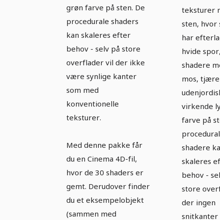
grøn farve på sten. De
teksturer
procedurale shaders
sten, hvor
kan skaleres efter
har efterla
behov - selv på store
hvide spor
overflader vil der ikke
shadere m
være synlige kanter
mos, tjære
som med
udenjordis
konventionelle
virkende l
teksturer.
farve på s
procedura
Med denne pakke får
shadere k
du en Cinema 4D-fil,
skaleres e
hvor de 30 shaders er
behov - se
gemt. Derudover finder
store over
du et eksempelobjekt
der ingen
(sammen med
snitkanter