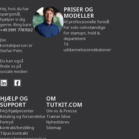
PRISER OG
Hej, hvis du har
spørgsmål,
MODELLER
hjælper vi dig
Af professionelle formål
gerne. Ring bare:
For solo-selvstændige
+49 3991 7787032
For startups, hold &
department
Din
Til
kontaktperson er
uddannelsesinstitutioner
Stefan Petri.
Du kan også
finde os på
sociale medier:
HJÆLP OG
OM
SUPPORT
TUTKIT.COM
FAQ/hjælpecenter
Om os
&
Presse
Betaling og forsendelse
Træner blive
Fortryd
Nyhedsbrev
kontrakt/bestilling
Sitemap
Tilpas kontrakt
(opgradering/opsigelse)