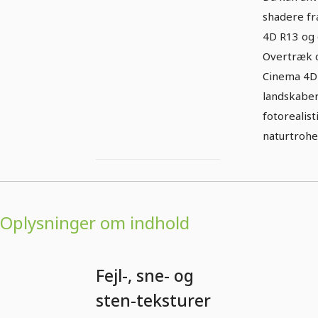
shadere fr
4D R13 og 
Overtræk 
Cinema 4D
landskabe
fotorealist
naturtrohe
Oplysninger om indhold
Fejl-, sne- og
sten-teksturer