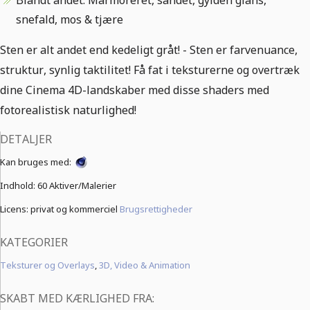
Blandt andet: Marmoreret, sandet, gylden glans,
snefald, mos & tjære
Sten er alt andet end kedeligt gråt! - Sten er farvenuance,
struktur, synlig taktilitet! Få fat i teksturerne og overtræk
dine Cinema 4D-landskaber med disse shaders med
fotorealistisk naturlighed!
DETALJER
Kan bruges med:
Indhold:
60 Aktiver/Malerier
Licens: privat og kommerciel
Brugsrettigheder
KATEGORIER
Teksturer og Overlays
,
3D, Video & Animation
SKABT MED KÆRLIGHED FRA: