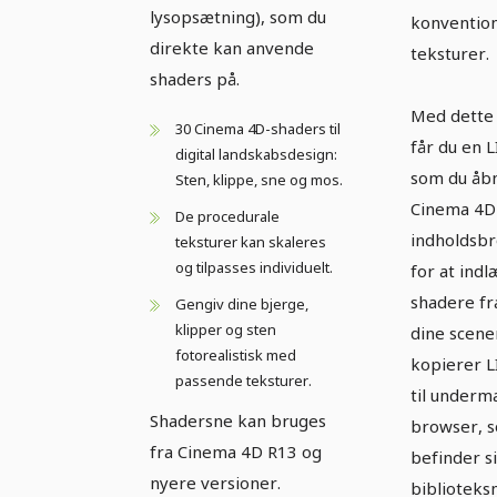
lysopsætning), som du
konvention
direkte kan anvende
teksturer.
shaders på.
Med dette
30 Cinema 4D-shaders til
får du en LI
digital landskabsdesign:
som du åbn
Sten, klippe, sne og mos.
Cinema 4D 
De procedurale
indholdsb
teksturer kan skaleres
og tilpasses individuelt.
for at indl
shadere fra
Gengiv dine bjerge,
klipper og sten
dine scene
fotorealistisk med
kopierer L
passende teksturer.
til under
Shadersne kan bruges
browser, 
fra Cinema 4D R13 og
befinder si
nyere versioner.
biblioteks