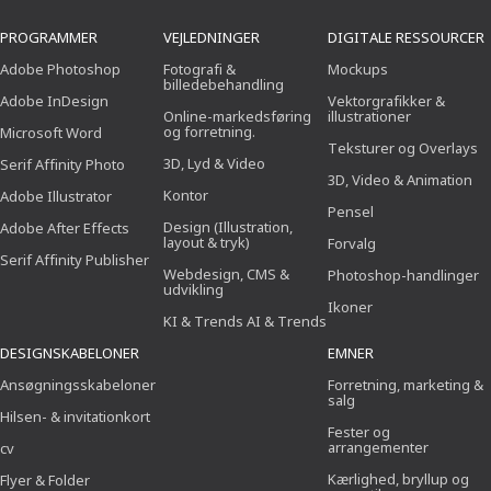
PROGRAMMER
VEJLEDNINGER
DIGITALE RESSOURCER
Adobe Photoshop
Fotografi &
Mockups
billedebehandling
Adobe InDesign
Vektorgrafikker &
Online-markedsføring
illustrationer
og forretning.
Microsoft Word
Teksturer og Overlays
3D, Lyd & Video
Serif Affinity Photo
3D, Video & Animation
Kontor
Adobe Illustrator
Pensel
Design (Illustration,
Adobe After Effects
layout & tryk)
Forvalg
Serif Affinity Publisher
Webdesign, CMS &
Photoshop-handlinger
udvikling
Ikoner
KI & Trends AI & Trends
DESIGNSKABELONER
EMNER
Ansøgningsskabeloner
Forretning, marketing &
salg
Hilsen- & invitationkort
Fester og
arrangementer
cv
Kærlighed, bryllup og
Flyer & Folder