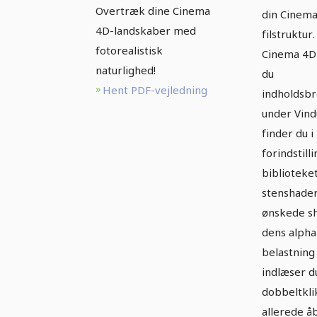
Overtræk dine Cinema
din Cinema
4D-landskaber med
filstruktur. 
fotorealistisk
Cinema 4D
naturlighed!
du
Hent PDF-vejledning
indholdsb
under Vind
finder du i
forindstill
biblioteke
stenshader
ønskede s
dens alpha
belastning
indlæser d
dobbeltklik
allerede å