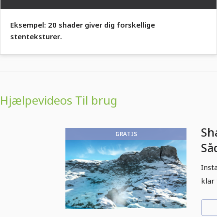
Eksempel: 20 shader giver dig forskellige
stenteksturer.
Hjælpevideos Til brug
Sh
GRATIS
Såd
fil
Inst
klar 