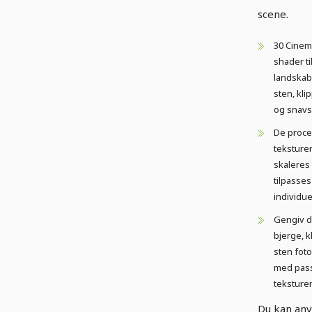
scene.
30 Cinem
shader til
landskab
sten, kli
og snavs
De proce
teksture
skaleres
tilpasses
individuel
Gengiv d
bjerge, k
sten foto
med pas
teksturer
Du kan an