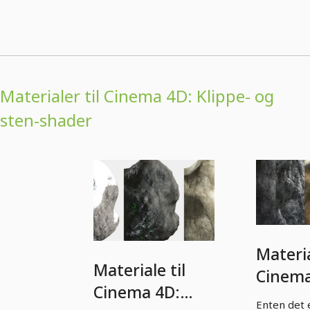
Materialer til Cinema 4D: Klippe- og
sten-shader
Materia
Materiale til
Cinema
Cinema 4D:
Sten- 
Enten det 