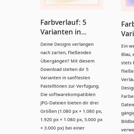
Farbverlauf: 5
Far
Varianten in
Var
Pastell
Deine Designs verlangen
Ein w
nach zarten, fließenden
Blau,
Übergängen? Mit diesem
stets
Download stehen dir 5
fließ
Varianten in sanftesten
Verlä
Pastelltönen zur Verfügung.
Desig
Die softwarekompatiblen
Farben
JPG-Dateien bieten dir drei
Dateie
Größen (1.080 px × 1.080 px,
gängi
1.920 px × 1.080 px, 5.000 px
Bildb
× 3.000 px) bei einer
verwe