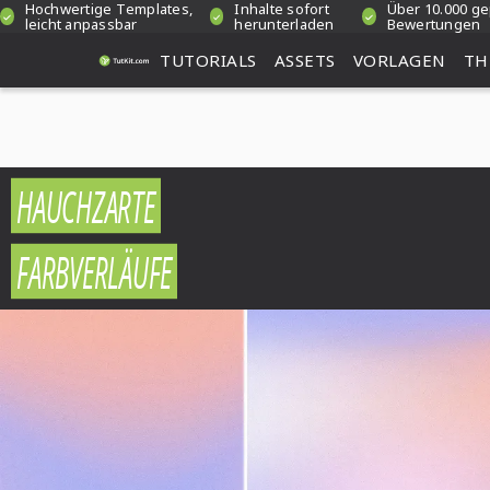
Hochwertige Templates,
Inhalte sofort
Über 10.000 ge
leicht anpassbar
herunterladen
Bewertungen
TUTORIALS
ASSETS
VORLAGEN
TH
HAUCHZARTE
FARBVERLÄUFE