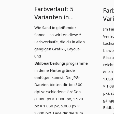
Farbverlauf: 5
Far
Varianten in
Var
Sandfarben
Lac
Wie Sand in gleißender
Im Fa
Sonne – so wirken diese 5
Verlä
Farbverläufe, die du in allen
Lachs
gängigen Grafik-, Layout-
biswe
und
Blau u
Bildbearbeitungsprogramme
reicht
in deine Hintergründe
du als
einfügen kannst. Die JPG-
1.080
Dateien bieten dir bei 300
× 1.08
dpi verschiedene Größen
px), s
(1.080 px × 1.080 px, 1.920
gängi
px × 1.080 px, 5.000 px ×
Bildb
3.000 px). Lade dir die zum