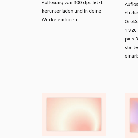
Auflösung von 300 dpi. Jetzt
Auflö
herunterladen und in deine
du di
Werke einfügen.
Größe
1.920
px × 
start
einar