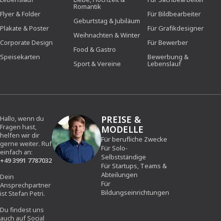
Romantik
Flyer & Folder
Für Bildbearbeiter
Geburtstag & Jubiläum
Plakate & Poster
Für Grafikdesigner
Weihnachten & Winter
Corporate Design
Für Bewerber
Food & Gastro
Speisekarten
Bewerbung &
Sport & Vereine
Lebenslauf
PREISE &
Hallo, wenn du
Fragen hast,
MODELLE
helfen wir dir
Für berufliche Zwecke
gerne weiter. Ruf
Für Solo-
einfach an:
Selbstständige
+49 3991 7787032
Für Startups, Teams &
Abteilungen
Dein
Für
Ansprechpartner
Bildungseinrichtungen
ist Stefan Petri.
Du findest uns
auch auf Social