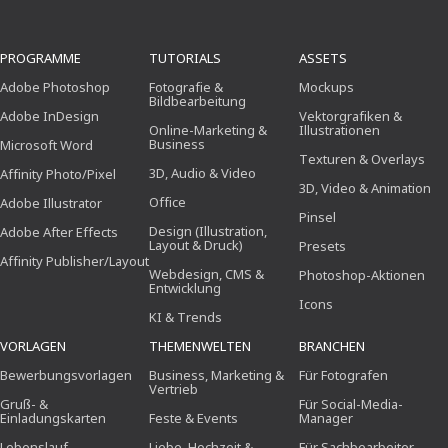
PROGRAMME
TUTORIALS
ASSETS
Adobe Photoshop
Fotografie &
Mockups
Bildbearbeitung
Adobe InDesign
Vektorgrafiken &
Online-Marketing &
Illustrationen
Business
Microsoft Word
Texturen & Overlays
3D, Audio & Video
Affinity Photo/Pixel
3D, Video & Animation
Office
Adobe Illustrator
Pinsel
Design (Illustration,
Adobe After Effects
Layout & Druck)
Presets
Affinity Publisher/Layout
Webdesign, CMS &
Photoshop-Aktionen
Entwicklung
Icons
KI & Trends
VORLAGEN
THEMENWELTEN
BRANCHEN
Bewerbungsvorlagen
Business, Marketing &
Für Fotografen
Vertrieb
Gruß- &
Für Social-Media-
Einladungskarten
Feste & Events
Manager
Lebenslauf
Liebe, Hochzeit &
Für Sachbearbeiter