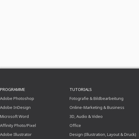
PROGRAMME
TUTORIALS
Adobe Photoshop
Fotografie & Bildbearbeitung
Adobe InDesign
Online-Marketing & Business
Microsoft Word
3D, Audio & Video
Affinity Photo/Pixel
Office
Adobe Illustrator
Design (Illustration, Layout & Druck)