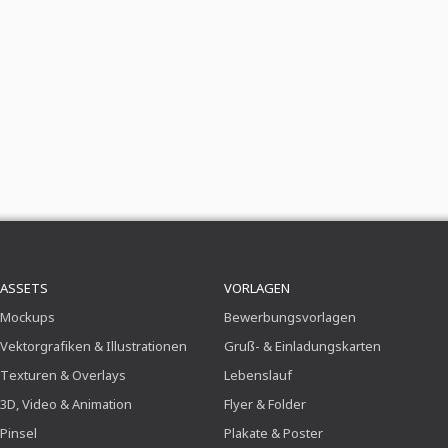
ASSETS
VORLAGEN
Mockups
Bewerbungsvorlagen
Vektorgrafiken & Illustrationen
Gruß- & Einladungskarten
Texturen & Overlays
Lebenslauf
3D, Video & Animation
Flyer & Folder
Pinsel
Plakate & Poster