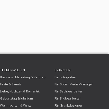
THEMENWELTEN
BRANCHEN
Business, Marketing & Vertrieb
Für Fotografen
Feste & Events
Für Social-Media-Manager
Liebe, Hochzeit & Romantik
Für Sachbearbeiter
Geburtstag & Jubiläum
Für Bildbearbeiter
Weihnachten & Winter
Für Grafikdesigner