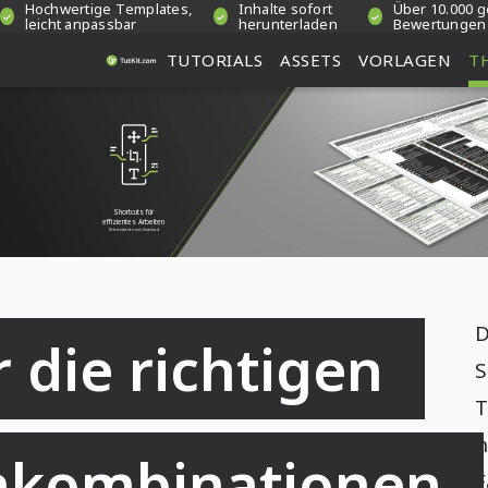
Hochwertige Templates,
Inhalte sofort
Über 10.000 g
leicht anpassbar
herunterladen
Bewertungen
TUTORIALS
ASSETS
VORLAGEN
T
Shortcuts für
effizientes Arbeiten
Referenzkarten zum Download
D
die richtigen 
S
T
n
nkombinationen 
F