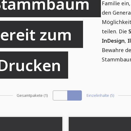
 Stammbaum 
Familie ei
den Generat
Möglichkeit
ereit zum 
teilen. Die
InDesign
,
I
Bewahre de
 Drucken
Stammbaumv
Gesamtpakete (1)
Einzelinhalte (5)