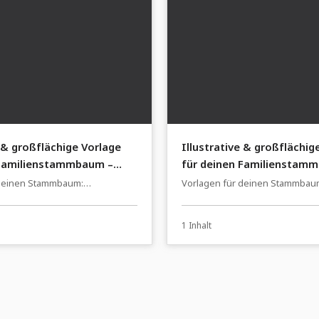
e & großflächige Vorlage
Illustrative & großflächig
 Familienstammbaum –
für deinen Familienstam
ichnung unter
historisch anmutende Far
 deinen Stammbaum:
Vorlagen für deinen Stammbau
u
baum einfach erstellen
Familienstammbaum einfach ers
1 Inhalt