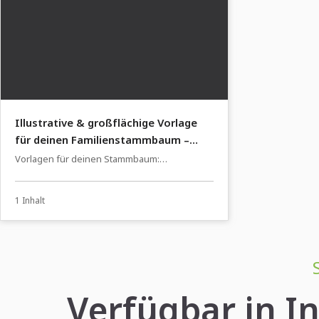
Illustrative & großflächige Vorlage
für deinen Familienstammbaum –
frühlingsfrisches Blätterwerk
Vorlagen für deinen Stammbaum:
Familienstammbaum einfach erstellen
1 Inhalt
Verfügbar in In