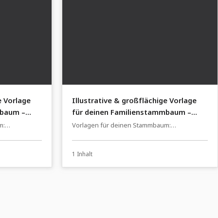
e Vorlage
Illustrative & großflächige Vorlage
mbaum –
für deinen Familienstammbaum –
bzeichnung
historisch anmutende Schwarz-Weiß-
m:
Vorlagen für deinen Stammbaum:
Zeichnung
tellen
Familienstammbaum einfach erstellen
1 Inhalt