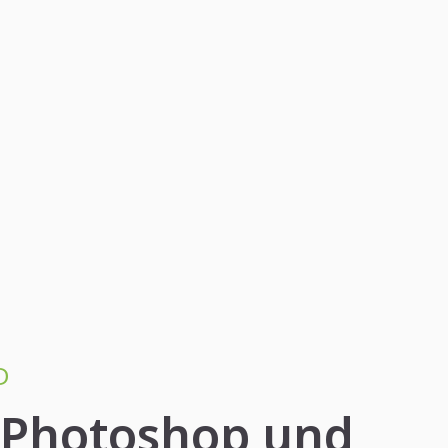
D
r, Photoshop und