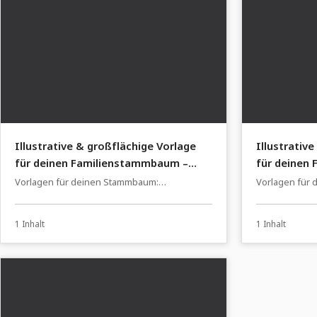
Illustrative & großflächige Vorlage
Illustrativ
für deinen Familienstammbaum –
für deinen
grüner Apfelbaum im Nachtdunkel
moderne Ze
Vorlagen für deinen Stammbaum:
Vorlagen für
Himmelbla
Familienstammbaum einfach erstellen
Familienstamm
1 Inhalt
1 Inhalt