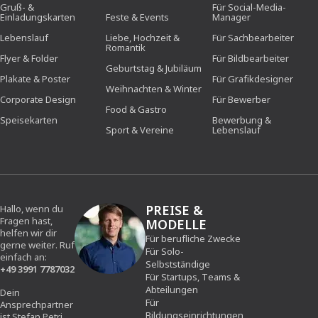
Gruß- &
Für Social-Media-
Einladungskarten
Feste & Events
Manager
Lebenslauf
Liebe, Hochzeit &
Für Sachbearbeiter
Romantik
Flyer & Folder
Für Bildbearbeiter
Geburtstag & Jubiläum
Plakate & Poster
Für Grafikdesigner
Weihnachten & Winter
Corporate Design
Für Bewerber
Food & Gastro
Speisekarten
Bewerbung &
Sport & Vereine
Lebenslauf
PREISE &
Hallo, wenn du
Fragen hast,
MODELLE
helfen wir dir
Für berufliche Zwecke
gerne weiter. Ruf
Für Solo-
einfach an:
Selbstständige
+49 3991 7787032
Für Startups, Teams &
Abteilungen
Dein
Für
Ansprechpartner
Bildungseinrichtungen
ist Stefan Petri.