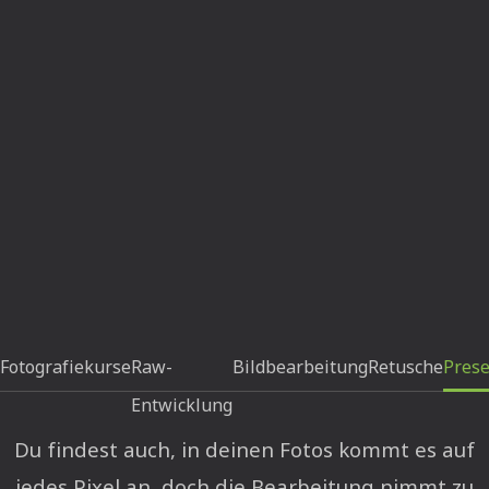
Fotografiekurse
Raw-
Bildbearbeitung
Retusche
Prese
Entwicklung
Du findest auch, in deinen Fotos kommt es auf
jedes Pixel an, doch die Bearbeitung nimmt zu