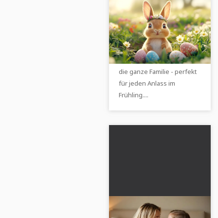
Frohe Ostern:
Herzliche
Glückwünsche und
Entdecke herzliche
schöne Sprüche für
Ostergrüße, Osterwünsche
die ganze Familie
und kreative Sprüche für
die ganze Familie - perfekt
für jeden Anlass im
Frühling....
Herzliche