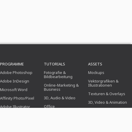
PROGRAMME
TUTORIALS
ASSETS
Adobe Photoshop
Fotografie &
Mockups
Bildbearbeitung
Adobe InDesign
Vektorgrafiken &
Online-Marketing &
Illustrationen
Business
Microsoft Word
Texturen & Overlays
3D, Audio & Video
Affinity Photo/Pixel
3D, Video & Animation
Office
Adobe Illustrator
Pinsel
Design (Illustration,
Adobe After Effects
Layout & Druck)
Presets
Affinity Publisher/Layout
Webdesign, CMS &
Photoshop-Aktionen
Entwicklung