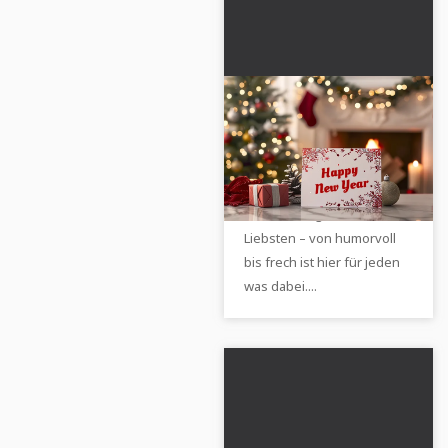
Weihnachtsgrüße &
Sprüche für
Weihnachten
Fröhliche Weihnachten! 🎄
Lustige und kurze
Weihnachtsgrüße für deine
Liebsten – von humorvoll
bis frech ist hier für jeden
was dabei....