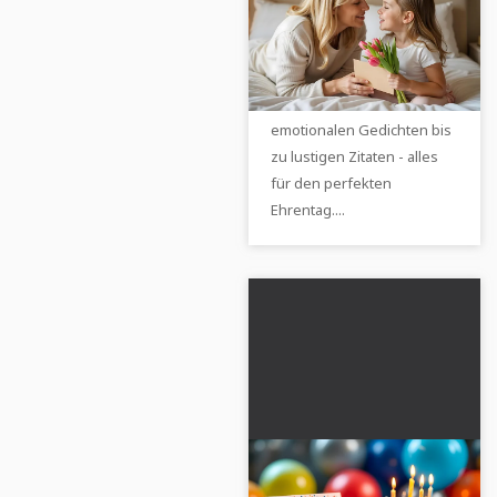
Muttertagssprüche
und Glückwünsche
Entdecke wundervolle
für den besonderen
Sprüche zum Muttertag für
Tag
deine Liebsten. Von
emotionalen Gedichten bis
zu lustigen Zitaten - alles
für den perfekten
Ehrentag....
Geburtstagswünsche