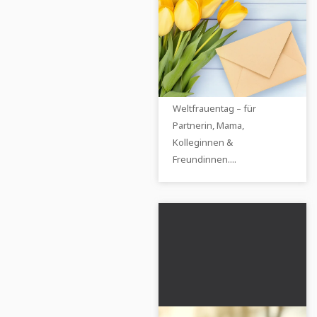
Sprüche zum
Weltfrauentag - die
besten Grüße zum 8.
Finde hier die schönsten
März
Sprüche, Glückwünsche
und Ideen für den
Weltfrauentag – für
Partnerin, Mama,
Kolleginnen &
Freundinnen....