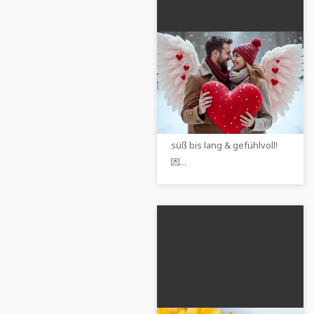
Valentinstag Sprüche
– Die schönsten
Sprüche für den
💝 Entdecke romantische
Valentinstag
Valentinstag Sprüche für
deine Liebsten - von kurz &
süß bis lang & gefühlvoll!
💌...