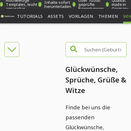
Hochwertige
Über 10.000
Qualität
Inhalte sofort
Templates, leicht
geprüfte
made in
herunterladen
anpassbar
Bewertungen
Germany
TUTORIALS
ASSETS
VORLAGEN
THEMEN
WIK
Glückwünsche,
Sprüche, Grüße &
Witze
Finde bei uns die
passenden
Glückwünsche,