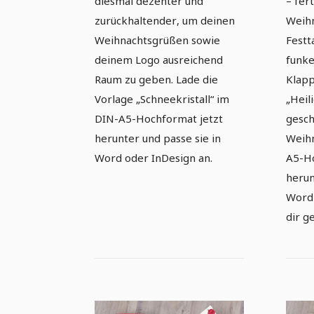
diesmal dezenter und
– fert
zurückhaltender, um deinen
Weihn
Weihnachtsgrüßen sowie
Festt
deinem Logo ausreichend
funke
Raum zu geben. Lade die
Klapp
Vorlage „Schneekristall“ im
„Heil
DIN-A5-Hochformat jetzt
gesch
herunter und passe sie in
Weihn
Word oder InDesign an.
A5-Ho
herun
Word 
dir g