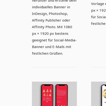
herunter und erstelle dein
Vorlage 
individuelles Banner in
px × 19
InDesign, Photoshop,
für Soci
Affinity Publisher oder
festlich
Affinity Photo. Mit 1080
px × 1920 px bestens
geeignet für Social-Media-
Banner und E-Mails mit
festlichen Grüßen.