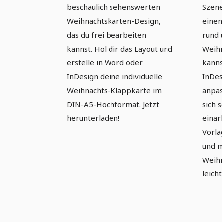
beschaulich sehenswerten
Szene
Weihnachtskarten-Design,
einen
das du frei bearbeiten
rund 
kannst. Hol dir das Layout und
Weihn
erstelle in Word oder
kanns
InDesign deine individuelle
InDes
Weihnachts-Klappkarte im
anpas
DIN-A5-Hochformat. Jetzt
sich 
herunterladen!
einar
Vorl
und m
Weihn
leicht