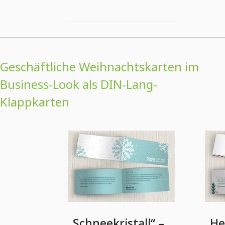
Geschäftliche Weihnachtskarten im
Business-Look als DIN-Lang-
Klappkarten
„Schneekristall“ –
„He