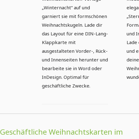
„Winternacht“ auf und
elega
garniert sie mit formschönen
„Ster
Weihnachtskugeln. Lade dir
Forma
das Layout für eine DIN-Lang-
und I
Klappkarte mit
Lade 
ausgestalteten Vorder-, Rück-
und e
und Innenseiten herunter und
deine
bearbeite sie in Word oder
Weihn
InDesign. Optimal für
wund
geschäftliche Zwecke.
Geschäftliche Weihnachtskarten im