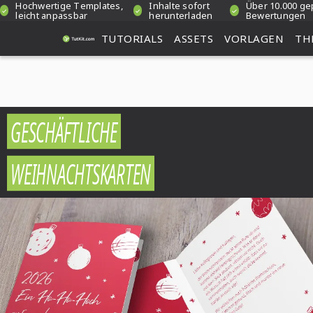
Hochwertige Templates,
Inhalte sofort
Über 10.000 ge
leicht anpassbar
herunterladen
Bewertungen
TUTORIALS
ASSETS
VORLAGEN
TH
GESCHÄFTLICHE
WEIHNACHTSKARTEN