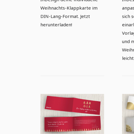
Weihnachts-Klappkarte im
anpas
DIN-Lang-Format. Jetzt
sich 
herunterladen!
einar
Vorla
und m
Weihn
leicht