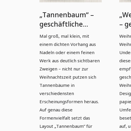
„Tannenbaum“ –
„We
geschäftliche
– g
Weihnachtskarten-
Wei
Mal groß, mal klein, mit
Weih
Vorlage (schmale
Vor
einem dichten Vorhang aus
Weihn
Klappkarte)
Kla
Nadeln oder einem feinen
Unde
Werk aus deutlich sichtbaren
diese
Zweigen – nicht nur zur
empfi
Weihnachtszeit putzen sich
gesch
Tannenbäume in
Weihn
verschiedensten
Desig
Erscheinungsformen heraus.
papi
Auf genau diese
Umfel
Formenvielfalt setzt das
beset
Layout „Tannenbaum“ für
auf, 