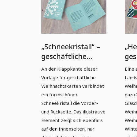
„Schneekristall“ –
„He
geschäftliche
ges
Weihnachtskarten-
Wei
An der Klappkante dieser
Eine
Vorlage (A5 hoch)
Vor
Vorlage für geschäftliche
Lands
Weihnachtskarten verbindet
Weihn
ein formschöner
dazu 
Schneekristall die Vorder-
Gläsc
und Rückseite. Das illustrative
Weih
Element zeigt sich ebenfalls
Weih
auf den Innenseiten, nur
Winte