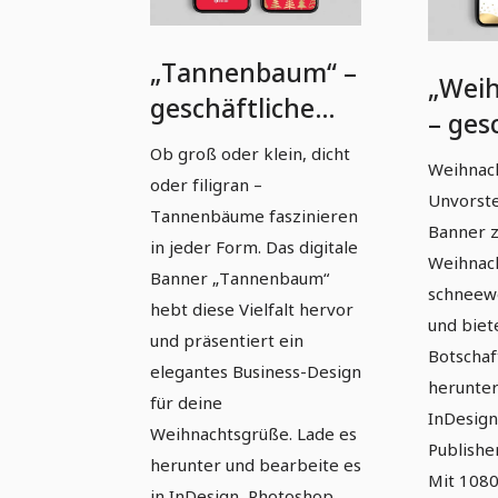
„Tannenbaum“ –
„Weih
geschäftliche
– ges
Weihnachtskarte
Weih
Ob groß oder klein, dicht
Weihnac
(1080 px × 1920
oder filigran –
(1080
Unvorstel
px)
Tannenbäume faszinieren
Banner z
in jeder Form. Das digitale
Weihnach
Banner „Tannenbaum“
schneew
hebt diese Vielfalt hervor
und biet
und präsentiert ein
Botschaf
elegantes Business-Design
herunter
für deine
InDesign
Weihnachtsgrüße. Lade es
Publishe
herunter und bearbeite es
Mit 1080
in InDesign, Photoshop,