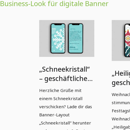
Business-Look für digitale Banner
„Schneekristall“
„Heil
– geschäftliche
gesch
Weihnachtskarte
Weih
Herzliche Grüße mit
Weihnach
(1080 px × 1920
einem Schneekristall
(1080
stimmun
px)
verschicken? Lade dir das
Festtags
Banner-Layout
Weihnac
„Schneekristall“ herunter
„Heiliga