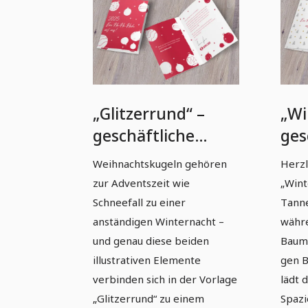
„Glitzerrund“ –
„Wi
geschäftliche
ges
Weihnachtskarten-
Wei
Weihnachtskugeln gehören
Herzl
Vorlage (A5 hoch)
Vor
zur Adventszeit wie
„Wint
Schneefall zu einer
Tanne
anständigen Winternacht –
währ
und genau diese beiden
Baum
illustrativen Elemente
gen 
verbinden sich in der Vorlage
lädt 
„Glitzerrund“ zu einem
Spazi