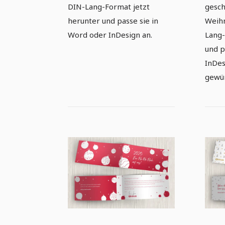
DIN-Lang-Format jetzt
gesch
herunter und passe sie in
Weihn
Word oder InDesign an.
Lang-
und p
InDes
gewün