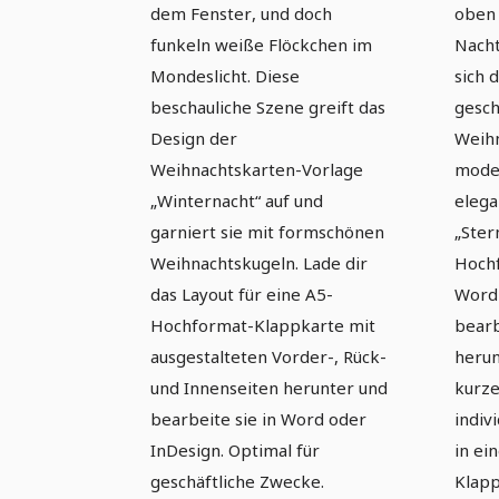
Vorlage (A5 hoch)
Vor
dem Fenster, und doch
oben
funkeln weiße Flöckchen im
Nacht
Mondeslicht. Diese
sich 
beschauliche Szene greift das
gesch
Design der
Weihn
Weihnachtskarten-Vorlage
mode
„Winternacht“ auf und
elega
garniert sie mit formschönen
„Ster
Weihnachtskugeln. Lade dir
Hochf
das Layout für eine A5-
Word 
Hochformat-Klappkarte mit
bearb
ausgestalteten Vorder-, Rück-
herun
und Innenseiten herunter und
kurze
bearbeite sie in Word oder
indiv
InDesign. Optimal für
in ei
geschäftliche Zwecke.
Klapp