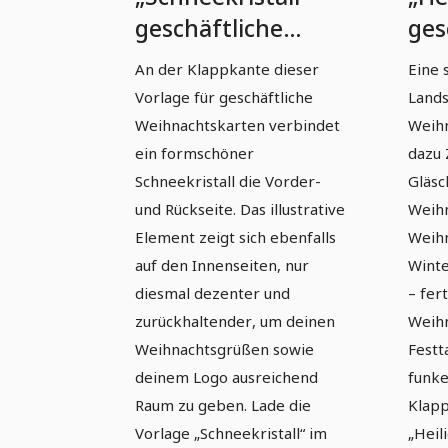
geschäftliche
ges
Weihnachtskarten-
Wei
An der Klappkante dieser
Eine
Vorlage (schmale
Vor
Vorlage für geschäftliche
Lands
Klappkarte)
Kla
Weihnachtskarten verbindet
Weihn
ein formschöner
dazu 
Schneekristall die Vorder-
Gläsc
und Rückseite. Das illustrative
Weih
Element zeigt sich ebenfalls
Weih
auf den Innenseiten, nur
Winte
diesmal dezenter und
– fert
zurückhaltender, um deinen
Weihn
Weihnachtsgrüßen sowie
Festt
deinem Logo ausreichend
funke
Raum zu geben. Lade die
Klapp
Vorlage „Schneekristall“ im
„Heil