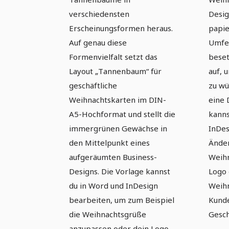
verschiedensten
Desig
Erscheinungsformen heraus.
papi
Auf genau diese
Umfel
Formenvielfalt setzt das
beset
Layout „Tannenbaum“ für
auf, 
geschäftliche
zu wü
Weihnachtskarten im DIN-
eine 
A5-Hochformat und stellt die
kanns
immergrünen Gewächse in
InDes
den Mittelpunkt eines
Änder
aufgeräumten Business-
Weihn
Designs. Die Vorlage kannst
Logo 
du in Word und InDesign
Weihn
bearbeiten, um zum Beispiel
Kunde
die Weihnachtsgrüße
Gesch
anzupassen oder dein Logo