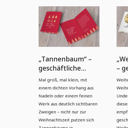
„Tannenbaum“ –
„We
geschäftliche
– g
Weihnachtskarten-
Wei
Mal groß, mal klein, mit
Weih
Vorlage (A5 hoch)
Vor
einem dichten Vorhang aus
Weihn
Nadeln oder einem feinen
Unde
Werk aus deutlich sichtbaren
diese
Zweigen – nicht nur zur
empfi
Weihnachtszeit putzen sich
gesch
Tannenbäume in
Weihn