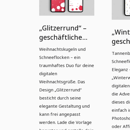
„Glitzerrund“ –
„Wint
geschäftliche
gesch
Weihnachtskarte
Weih
Weihnachtskugeln und
Tannenb
(1080 px × 1920
Schneeflocken – ein
(1080
Schneefl
px)
traumhaftes Duo für deine
Eleganz 
digitalen
„Winterw
Weihnachtsgrüße. Das
digitale
Design „Glitzerrund“
die Adve
besticht durch seine
dieses d
elegante Gestaltung und
einfach i
kann frei angepasst
Photosho
werden. Lade die Vorlage
oder Affi