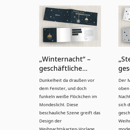
„Winternacht“ –
„St
geschäftliche
ges
Weihnachtskarten-
Wei
Dunkelheit da draußen vor
Der M
Vorlage (schmale
Vor
dem Fenster, und doch
oben
Klappkarte)
Kla
funkeln weiße Flöckchen im
Nacht
Mondeslicht. Diese
sich 
beschauliche Szene greift das
gesch
Design der
Weihn
Weihnachtskarten-Vorlage
mode