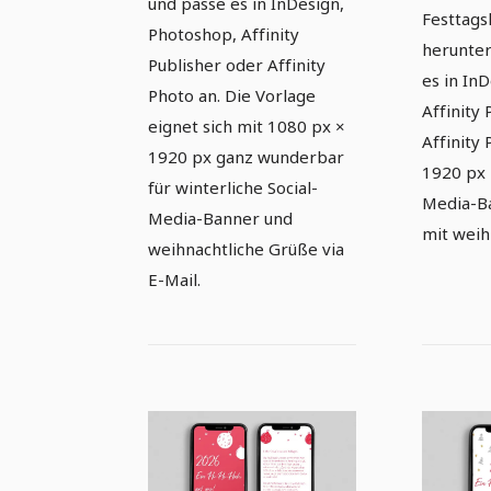
und passe es in InDesign,
Festtags
Photoshop, Affinity
herunter
Publisher oder Affinity
es in In
Photo an. Die Vorlage
Affinity
eignet sich mit 1080 px ×
Affinity
1920 px ganz wunderbar
1920 px i
für winterliche Social-
Media-Ba
Media-Banner und
mit weih
weihnachtliche Grüße via
E-Mail.