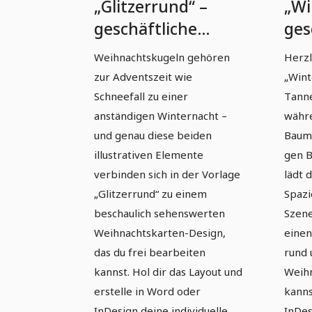
„Glitzerrund“ –
„Wi
geschäftliche
ges
Weihnachtskarten-
Wei
Weihnachtskugeln gehören
Herzl
Vorlage (schmale
Vor
zur Adventszeit wie
„Wint
Klappkarte)
Kla
Schneefall zu einer
Tanne
anständigen Winternacht –
währ
und genau diese beiden
Baum
illustrativen Elemente
gen 
verbinden sich in der Vorlage
lädt 
„Glitzerrund“ zu einem
Spazi
beschaulich sehenswerten
Szene
Weihnachtskarten-Design,
einen
das du frei bearbeiten
rund 
kannst. Hol dir das Layout und
Weihn
erstelle in Word oder
kanns
InDesign deine individuelle
InDes