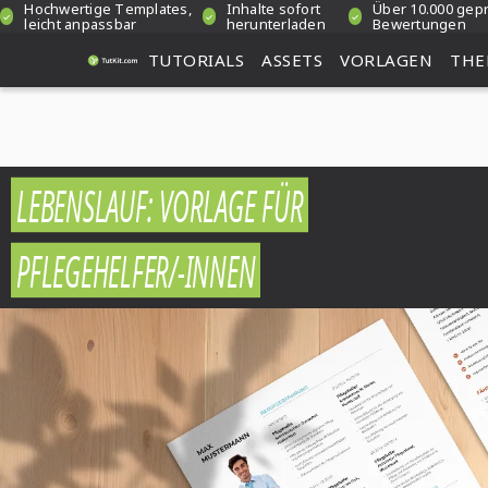
Hochwertige Templates,
Inhalte sofort
Über 10.000 gep
leicht anpassbar
herunterladen
Bewertungen
TUTORIALS
ASSETS
VORLAGEN
THE
LEBENSLAUF: VORLAGE FÜR
PFLEGEHELFER/-INNEN