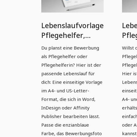
Lebenslaufvorlage
Lebe
Pflegehelfer,
Pfle
Pflegehelferin in
Pfle
Du planst eine Bewerbung
Willst 
Enzianblau
Mar
als Pflegehelfer oder
Pflege
(einseitig)
(ein
Pflegehelferin? Hier ist der
Pflege
passende Lebenslauf für
Hier i
dich: Eine einseitige Vorlage
Lebensl
im A4- und US-Letter-
einseit
Format, die sich in Word,
A4- un
InDesign oder Affinity
erhälts
Publisher bearbeiten lässt.
einfac
Passe die enzianblaue
oder Af
Farbe, das Bewerbungsfoto
kannst