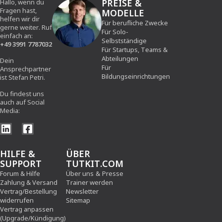
PREISE &
Hallo, wenn du
Fragen hast,
MODELLE
helfen wir dir
Für berufliche Zwecke
gerne weiter. Ruf
Für Solo-
einfach an:
Selbstständige
+49 3991 7787032
Für Startups, Teams &
Abteilungen
Dein
Für
Ansprechpartner
Bildungseinrichtungen
ist Stefan Petri.
Du findest uns
auch auf Social
Media:
HILFE &
ÜBER
SUPPORT
TUTKIT.COM
Forum & Hilfe
Über uns
&
Presse
Zahlung & Versand
Trainer werden
Vertrag/Bestellung
Newsletter
widerrufen
Sitemap
Vertrag anpassen
(Upgrade/Kündigung)