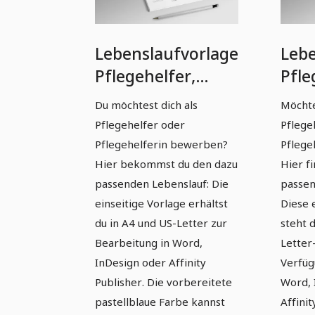
Lebenslaufvorlage
Lebe
Pflegehelfer,
Pfle
Pflegehelferin in
Pfle
Du möchtest dich als
Möchte
Pastellblau
Lich
Pflegehelfer oder
Pflege
(einseitig)
(ein
Pflegehelferin bewerben?
Pflege
Hier bekommst du den dazu
Hier f
passenden Lebenslauf: Die
passen
einseitige Vorlage erhältst
Diese 
du in A4 und US-Letter zur
steht 
Bearbeitung in Word,
Letter
InDesign oder Affinity
Verfüg
Publisher. Die vorbereitete
Word, 
pastellblaue Farbe kannst
Affinit