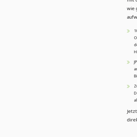
wie 
aufw
1
O
d
H
J
a
B
Z
D
a
Jetz
dire