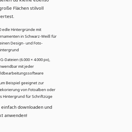
große Flächen stilvoll
ertest.
0 edle Hintergründe mit
rnamenten in Schwarz-Weiß für
einen Design- und Foto-
intergrund
PG-Dateien (6.000 × 4.000 px),
nwendbar mit jeder
ildbearbeitungssoftware
um Beispiel geeignet zur
ekorierung von Fotoalben oder
ls Hintergrund für Schriftzüge
t einfach downloaden und
kt anwenden!