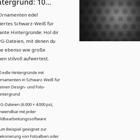
ntergrund: 10
le Ornamente – 1
Ornamenten edel
iertes Schwarz-Weiß für
ante Hintergründe: Hol dir
PG-Dateien, mit denen du
ne ebenso wie große
hen stilvoll aufwertest.
0 edle Hintergründe mit
rnamenten in Schwarz-Weiß für
einen Design- und Foto-
intergrund
PG-Dateien (6.000 × 4.000 px),
nwendbar mit jeder
ildbearbeitungssoftware
um Beispiel geeignet zur
ekorierung von Fotoalben oder