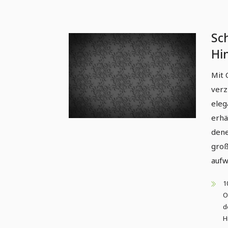
Sc
Hi
ed
Mit 
verz
eleg
erhä
dene
groß
aufw
1
O
d
H