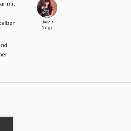
bar mit
oalben
Claudia
Varga
und
ner