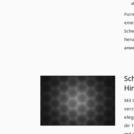
a
Form
eine
Schw
heru
anw
Sc
Hi
ed
Mit 
verz
eleg
dir 
mit 